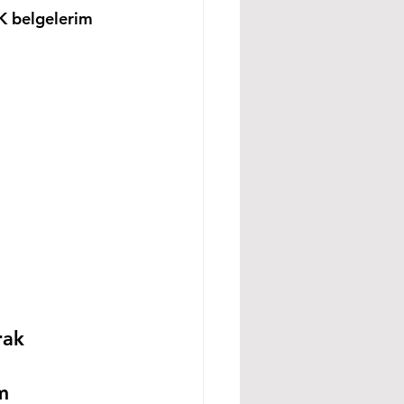
K belgelerim 
rak 
m 