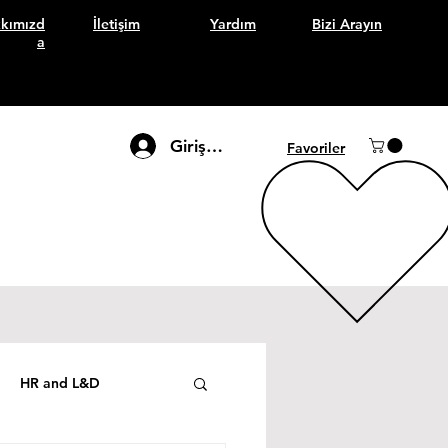
kımızd
İletişim
Yardım
Bizi Arayın
a
Giriş Yap
Favoriler
HR and L&D