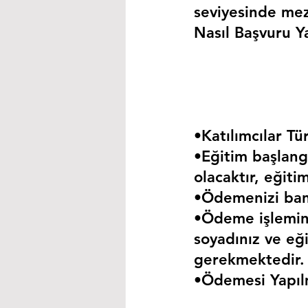
seviyesinde mez
Nasıl Başvuru Ya
•Katılımcılar Tür
•Eğitim başlangı
olacaktır, eğiti
•Ödemenizi bank
•Ödeme işlemini
soyadınız ve eği
gerekmektedir.
•Ödemesi Yapıl