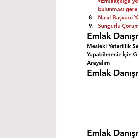
•Emlakçılığa ye
bulunması gere
Nasıl Başvuru Y
Sungurlu Çorum 
Emlak Danışm
Mesleki Yeterlilik S
Yapabilmeniz İçin Ge
Arayalım
Emlak Danışm
Emlak Danışm