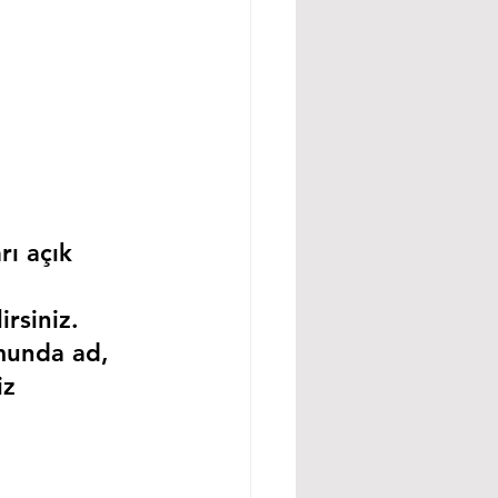
rı açık 
rsiniz.
munda ad, 
iz 