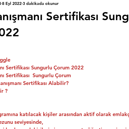
N
8 Eyl 2022
3 dakikada okunur
nışmanı Sertifikası Sung
022
ggle
ı Sertifikası Sungurlu Çorum 2022
ı Sertifikası  Sungurlu Çorum
nışmanı Sertifikası Alabilir?
ir ?
ramına katılacak kişiler arasından aktif olarak emlakç
ezunu seviyesinde,