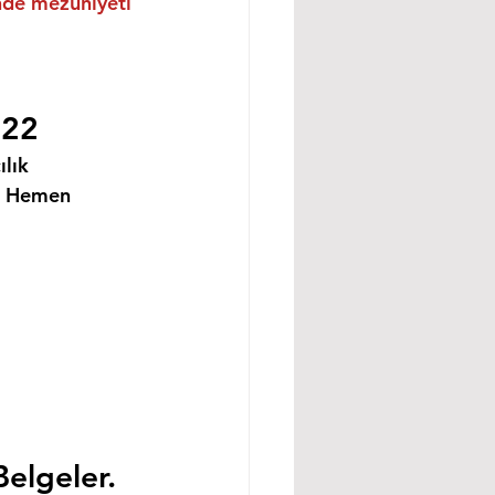
inde mezuniyeti 
022
lık 
i Hemen 
Belgeler.