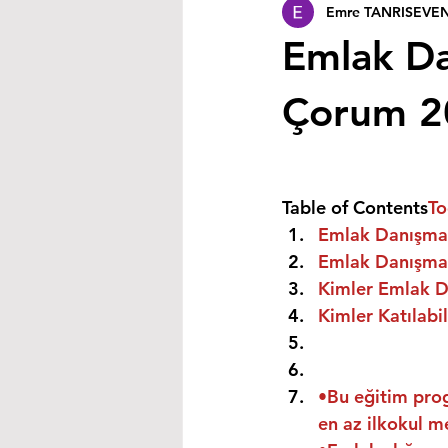
Emre TANRISEVE
Emlak Da
Çorum 2
Table of Contents
To
Emlak Danışman
Emlak Danışman
Kimler Emlak Da
Kimler Katılabil
•Bu eğitim prog
en az ilkokul m