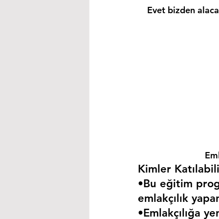
Evet bizden alacağ
Eml
Kimler Katılabili
•Bu eğitim progr
emlakçılık yapa
•Emlakçılığa yen