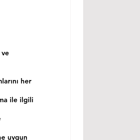
 ve 
larını her 
 ile ilgili 
 
ne uygun 