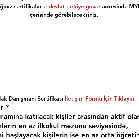
ınız sertifikalar 
e-devlet turkiye.gov.tr
 adresinde MY
içerisinde görebileceksiniz.
ak Danışmanı Sertifikası 
İletişim Formu İçin Tıklayın
r ? 
amına katılacak kişiler arasından aktif ola
nların en az ilkokul mezunu seviyesinde,
i başlayacak kişilerin ise en az orta öğreti