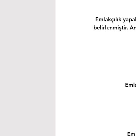
Emlakçılık yapab
belirlenmiştir. A
Emla
Eml