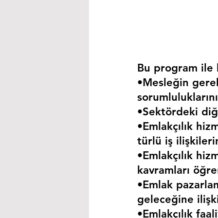
Bu program ile k
•Mesleğin gerekt
sorumluluklarını
•Sektördeki diğe
•Emlakçılık hizm
türlü iş ilişkil
•Emlakçılık hizm
kavramları öğre
•Emlak pazarla
geleceğine iliş
•Emlakçılık faa