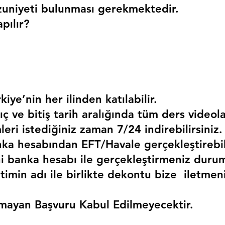
uniyeti bulunması gerekmektedir. 
pılır?
kiye’nin her ilinden katılabilir.
ç ve bitiş tarih aralığında tüm ders videola
mleri istediğiniz zaman 7/24 indirebilirsiniz.
a hesabından EFT/Havale gerçekleştirebili
 banka hesabı ile gerçekleştirmeniz duru
timin adı ile birlikte dekontu bize  iletmen
mayan Başvuru Kabul Edilmeyecektir.