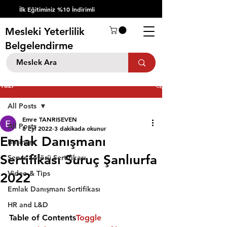
İlk Eğitiminiz %10 İndirimli
Mesleki Yeterlilik
Belgelendirme
Yazı
All Posts
Emre TANRISEVEN
All Posts
8 Eyl 2022
3 dakikada okunur
Emlak Danışmanı
Business
Sertifikası Suruç Şanlıurfa
Servis Şöförü Sertifikası
Video & Tips
2022
Emlak Danışmanı Sertifikası
HR and L&D
Table of Contents
Toggle