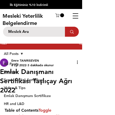
İlk Eğitiminiz %10 İndirimli
Mesleki Yeterlilik
Belgelendirme
Yazı
All Posts
Emre TANRISEVEN
All Posts
8 Eyl 2022
3 dakikada okunur
Emlak Danışmanı
Business
Sertifikası Taşlıçay Ağrı
Servis Şöförü Sertifikası
Video & Tips
2022
Emlak Danışmanı Sertifikası
HR and L&D
Table of Contents
Toggle