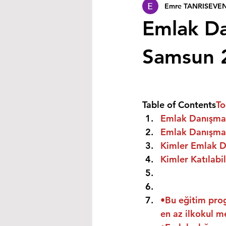
Emre TANRISEVE
Emlak Da
Samsun 
Table of Contents
To
Emlak Danışman
Emlak Danışman
Kimler Emlak Da
Kimler Katılabil
•Bu eğitim prog
en az ilkokul m