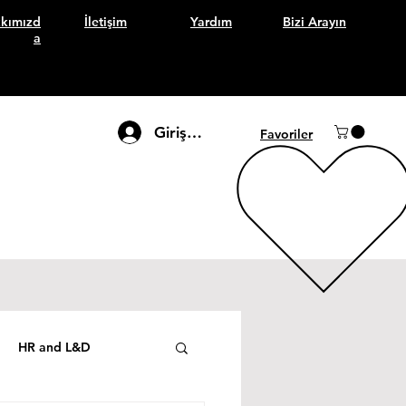
kımızd
İletişim
Yardım
Bizi Arayın
a
Giriş Yap
Favoriler
HR and L&D