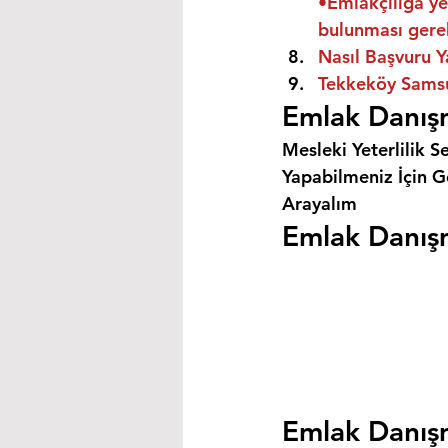
•Emlakçılığa ye
bulunması gere
Nasıl Başvuru Y
Tekkeköy Samsun
Emlak Danış
Mesleki Yeterlilik S
Yapabilmeniz İçin Ge
Arayalım
Emlak Danışm
Emlak Danışm