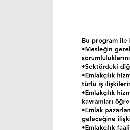
Bu program ile k
•Mesleğin gerekt
sorumluluklarını
•Sektördeki diğe
•Emlakçılık hizm
türlü iş ilişkil
•Emlakçılık hizm
kavramları öğre
•Emlak pazarla
geleceğine iliş
•Emlakçılık faa