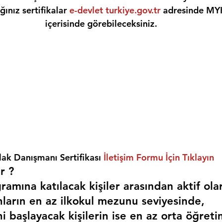
ınız sertifikalar 
e-devlet turkiye.gov.tr
 adresinde MY
içerisinde görebileceksiniz.
ak Danışmanı Sertifikası 
İletişim Formu İçin Tıklayın
r ? 
amına katılacak kişiler arasından aktif ola
nların en az ilkokul mezunu seviyesinde,
i başlayacak kişilerin ise en az orta öğreti