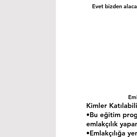
Evet bizden alacağ
Eml
Kimler Katılabili
•Bu eğitim progr
emlakçılık yapa
•Emlakçılığa yen