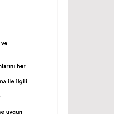
 ve 
larını her 
 ile ilgili 
 
ne uygun 