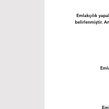
Emlakçılık yapab
belirlenmiştir. A
Emla
Eml