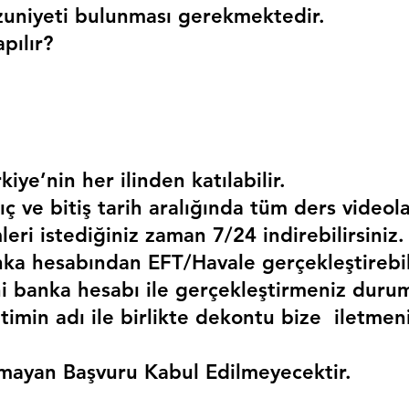
uniyeti bulunması gerekmektedir. 
pılır?
kiye’nin her ilinden katılabilir.
ç ve bitiş tarih aralığında tüm ders videola
mleri istediğiniz zaman 7/24 indirebilirsiniz.
a hesabından EFT/Havale gerçekleştirebili
 banka hesabı ile gerçekleştirmeniz duru
timin adı ile birlikte dekontu bize  iletmen
mayan Başvuru Kabul Edilmeyecektir.