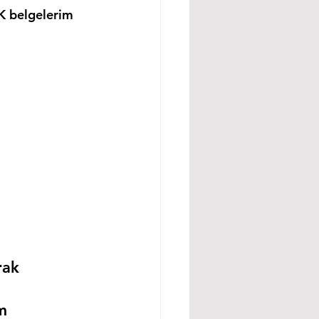
K belgelerim 
rak 
m 