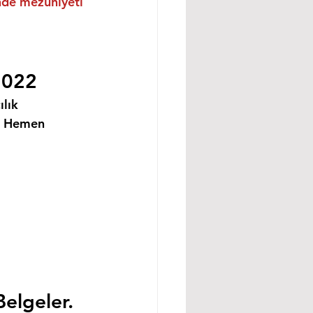
inde mezuniyeti 
2022
lık 
i Hemen 
Belgeler.