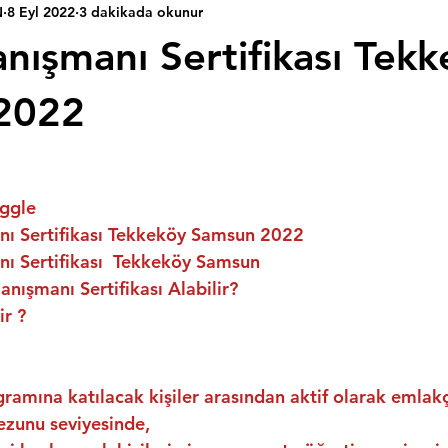
N
8 Eyl 2022
3 dakikada okunur
nışmanı Sertifikası Tek
2022
ggle
ı Sertifikası Tekkeköy Samsun 2022
ı Sertifikası  Tekkeköy Samsun
nışmanı Sertifikası Alabilir?
ir ?
ramına katılacak kişiler arasından aktif olarak emlakç
ezunu seviyesinde,