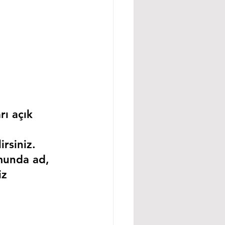
rı açık 
rsiniz.
munda ad, 
iz 