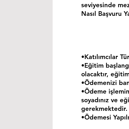
seviyesinde mez
Nasıl Başvuru Ya
•Katılımcılar Tür
•Eğitim başlangı
olacaktır, eğiti
•Ödemenizi bank
•Ödeme işlemini
soyadınız ve eği
gerekmektedir.
•Ödemesi Yapıl