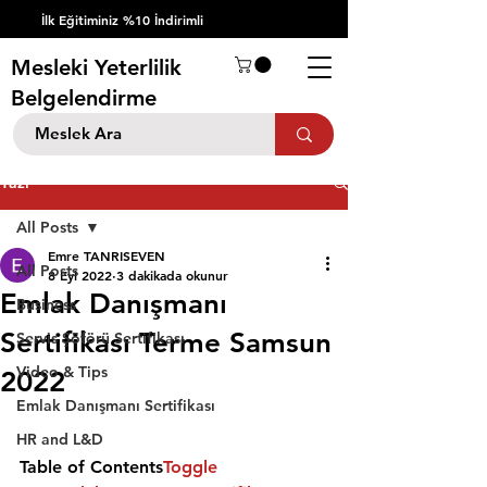
İlk Eğitiminiz %10 İndirimli
Mesleki Yeterlilik
Belgelendirme
Yazı
All Posts
Emre TANRISEVEN
All Posts
8 Eyl 2022
3 dakikada okunur
Emlak Danışmanı
Business
Sertifikası Terme Samsun
Servis Şöförü Sertifikası
Video & Tips
2022
Emlak Danışmanı Sertifikası
HR and L&D
Table of Contents
Toggle