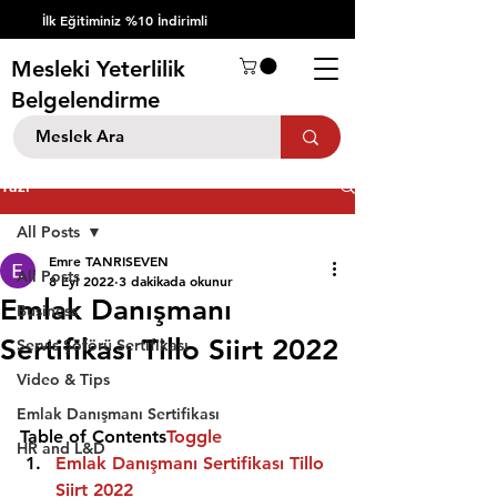
İlk Eğitiminiz %10 İndirimli
Mesleki Yeterlilik
Belgelendirme
Yazı
All Posts
Emre TANRISEVEN
All Posts
8 Eyl 2022
3 dakikada okunur
Emlak Danışmanı
Business
Sertifikası Tillo Siirt 2022
Servis Şöförü Sertifikası
Video & Tips
Emlak Danışmanı Sertifikası
Table of Contents
Toggle
HR and L&D
Emlak Danışmanı Sertifikası Tillo 
Siirt 2022