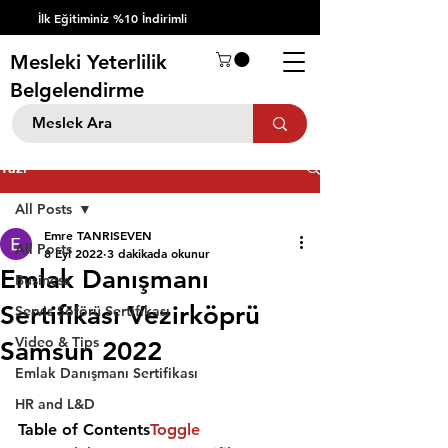
İlk Eğitiminiz %10 İndirimli
Mesleki Yeterlilik
Belgelendirme
Yazı
All Posts
Emre TANRISEVEN
All Posts
8 Eyl 2022
3 dakikada okunur
Emlak Danışmanı
Business
Sertifikası Vezirköprü
Servis Şöförü Sertifikası
Video & Tips
Samsun 2022
Emlak Danışmanı Sertifikası
HR and L&D
Table of Contents
Toggle