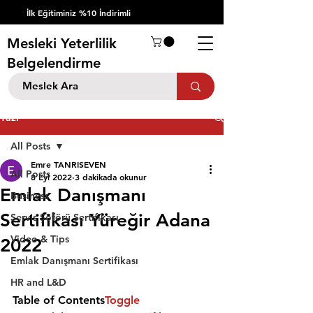
İlk Eğitiminiz %10 İndirimli
Mesleki Yeterlilik
Belgelendirme
Yazı
All Posts
Emre TANRISEVEN
All Posts
8 Eyl 2022
3 dakikada okunur
Emlak Danışmanı
Business
Sertifikası Yüreğir Adana
Servis Şöförü Sertifikası
Video & Tips
2022
Emlak Danışmanı Sertifikası
HR and L&D
Table of Contents
Toggle