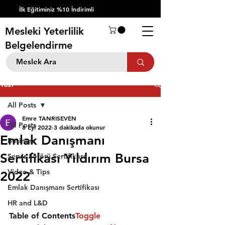
İlk Eğitiminiz %10 İndirimli
Mesleki Yeterlilik
Belgelendirme
Yazı
All Posts
Emre TANRISEVEN
All Posts
8 Eyl 2022
3 dakikada okunur
Emlak Danışmanı
Business
Sertifikası Yıldırım Bursa
Servis Şöförü Sertifikası
Video & Tips
2022
Emlak Danışmanı Sertifikası
HR and L&D
Table of Contents
Toggle