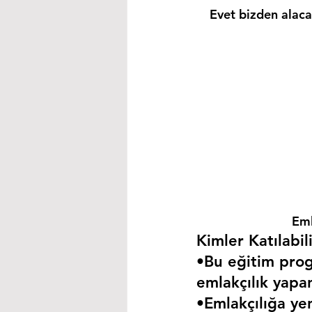
Evet bizden alacağ
Eml
Kimler Katılabili
•Bu eğitim progr
emlakçılık yapa
•Emlakçılığa yen