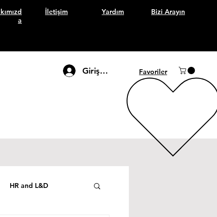
kımızd
İletişim
Yardım
Bizi Arayın
a
Giriş Yap
Favoriler
HR and L&D