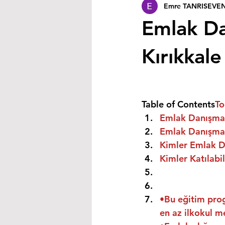
Emre TANRISEVE
Emlak Da
Kırıkkal
Table of Contents
To
Emlak Danışmanı
Emlak Danışmanı
Kimler Emlak Da
Kimler Katılabil
•Bu eğitim prog
en az ilkokul m