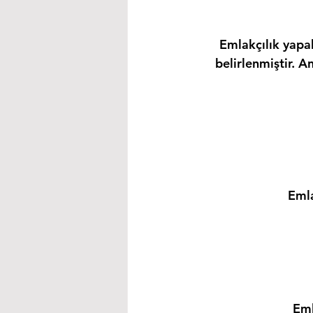
Emlakçılık yapab
belirlenmiştir. A
Emla
Eml