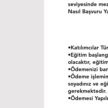
seviyesinde mez
Nasıl Başvuru Ya
•Katılımcılar Tür
•Eğitim başlangı
olacaktır, eğiti
•Ödemenizi bank
•Ödeme işlemini
soyadınız ve eği
gerekmektedir.
•Ödemesi Yapıl