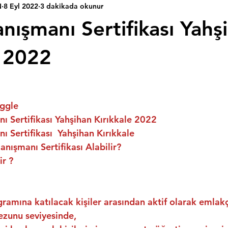
N
8 Eyl 2022
3 dakikada okunur
nışmanı Sertifikası Yahş
e 2022
ggle
 Sertifikası Yahşihan Kırıkkale 2022
 Sertifikası  Yahşihan Kırıkkale
nışmanı Sertifikası Alabilir?
ir ?
ramına katılacak kişiler arasından aktif olarak emlakç
ezunu seviyesinde,