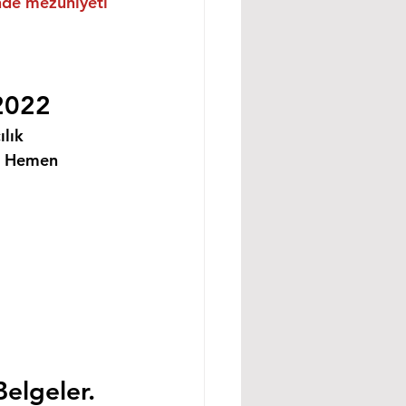
inde mezuniyeti 
 2022
lık 
i Hemen 
Belgeler.