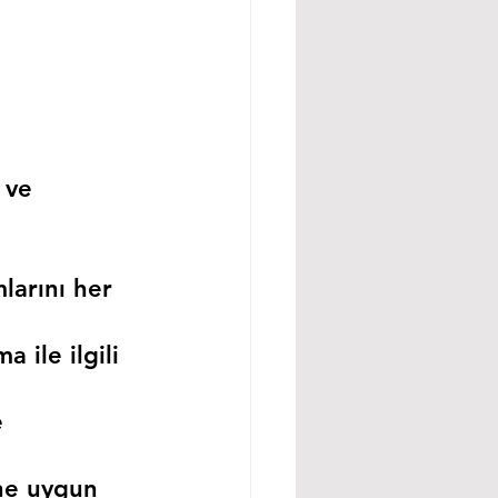
 ve 
larını her 
 ile ilgili 
 
ne uygun 