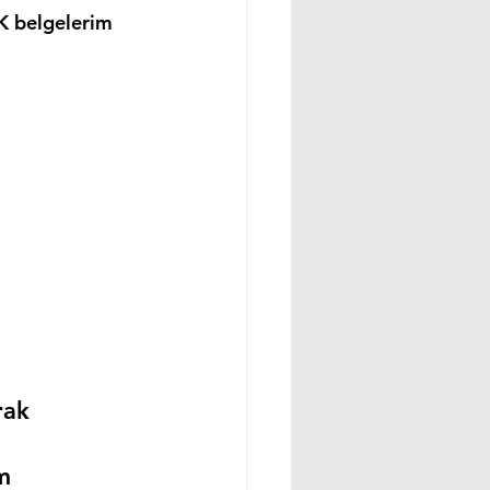
K belgelerim 
rak 
m 