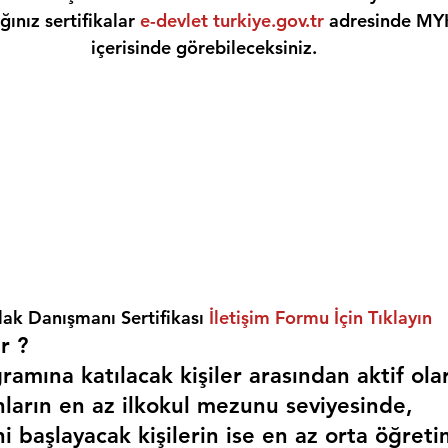
ınız sertifikalar 
e-devlet turkiye.gov.tr
 adresinde MY
içerisinde görebileceksiniz.
ak Danışmanı Sertifikası 
İletişim Formu İçin Tıklayın
r ? 
amına katılacak kişiler arasından aktif ola
nların en az ilkokul mezunu seviyesinde,
i başlayacak kişilerin ise en az orta öğreti