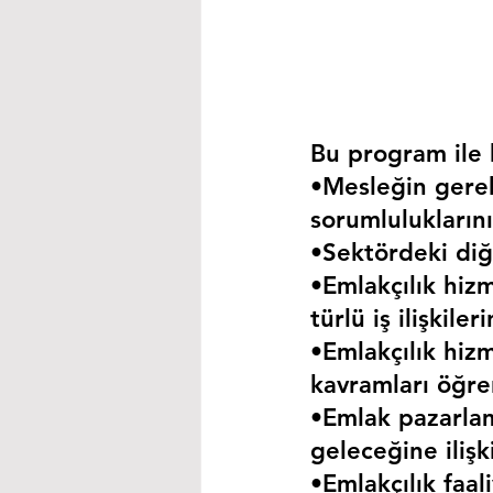
Bu program ile k
•Mesleğin gerekt
sorumluluklarını
•Sektördeki diğe
•Emlakçılık hizm
türlü iş ilişkil
•Emlakçılık hizm
kavramları öğre
•Emlak pazarla
geleceğine iliş
•Emlakçılık faa