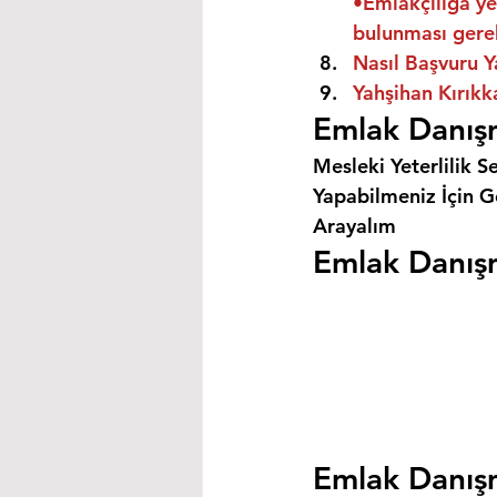
•Emlakçılığa ye
bulunması gere
Nasıl Başvuru Y
Yahşihan Kırıkk
Emlak Danışm
Mesleki Yeterlilik S
Yapabilmeniz İçin Ge
Arayalım
Emlak Danışm
Emlak Danışm