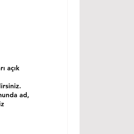
rı açık 
rsiniz.
munda ad, 
iz 