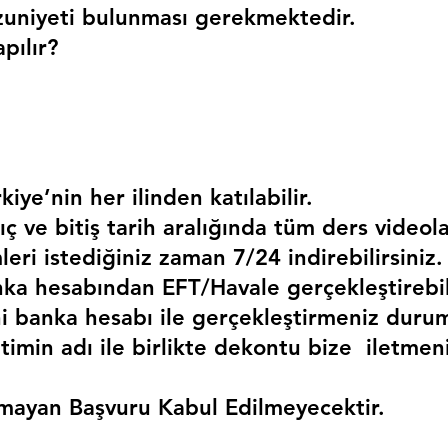
uniyeti bulunması gerekmektedir. 
pılır?
kiye’nin her ilinden katılabilir.
ç ve bitiş tarih aralığında tüm ders videola
mleri istediğiniz zaman 7/24 indirebilirsiniz.
a hesabından EFT/Havale gerçekleştirebili
 banka hesabı ile gerçekleştirmeniz duru
timin adı ile birlikte dekontu bize  iletmen
mayan Başvuru Kabul Edilmeyecektir.