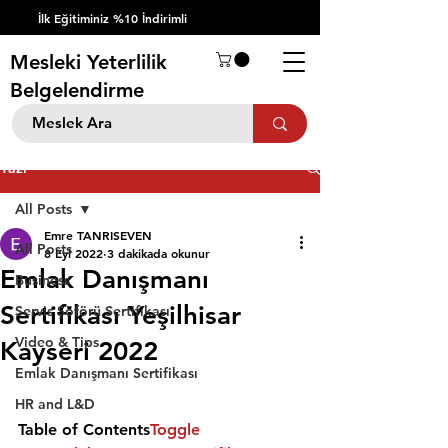
İlk Eğitiminiz %10 İndirimli
Mesleki Yeterlilik
Belgelendirme
Yazı
All Posts
Emre TANRISEVEN
All Posts
8 Eyl 2022
3 dakikada okunur
Emlak Danışmanı
Business
Sertifikası Yeşilhisar
Servis Şöförü Sertifikası
Video & Tips
Kayseri 2022
Emlak Danışmanı Sertifikası
HR and L&D
Table of Contents
Toggle