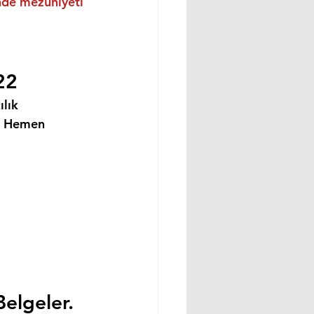
inde mezuniyeti 
22
lık 
i Hemen 
Belgeler.