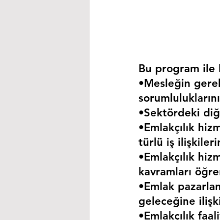
Bu program ile k
•Mesleğin gerekt
sorumluluklarını
•Sektördeki diğe
•Emlakçılık hizm
türlü iş ilişkil
•Emlakçılık hizm
kavramları öğre
•Emlak pazarla
geleceğine iliş
•Emlakçılık faa