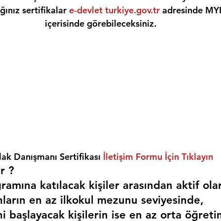
ınız sertifikalar 
e-devlet turkiye.gov.tr
 adresinde MY
içerisinde görebileceksiniz.
ak Danışmanı Sertifikası 
İletişim Formu İçin Tıklayın
r ? 
amına katılacak kişiler arasından aktif ola
nların en az ilkokul mezunu seviyesinde,
i başlayacak kişilerin ise en az orta öğreti