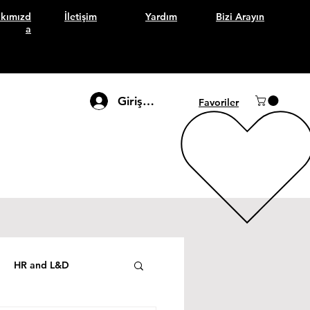
kımızd
İletişim
Yardım
Bizi Arayın
a
Giriş Yap
Favoriler
HR and L&D