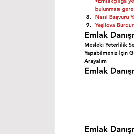
•Emlakçılığa ye
bulunması gere
Nasıl Başvuru Y
Yeşilova Burdur
Emlak Danışm
Mesleki Yeterlilik S
Yapabilmeniz İçin Ge
Arayalım
Emlak Danışm
Emlak Danışm