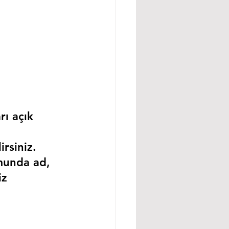
rı açık 
rsiniz.
munda ad, 
iz 