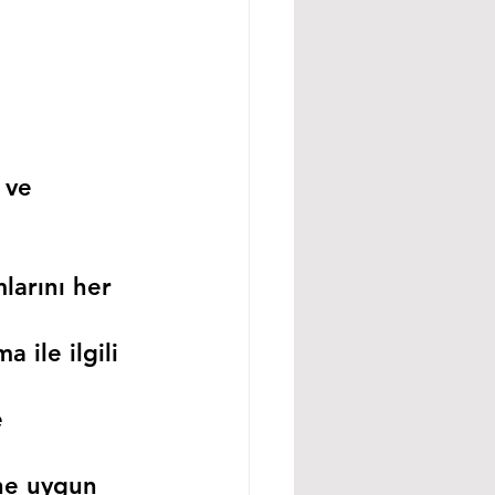
 ve 
larını her 
 ile ilgili 
 
ne uygun 