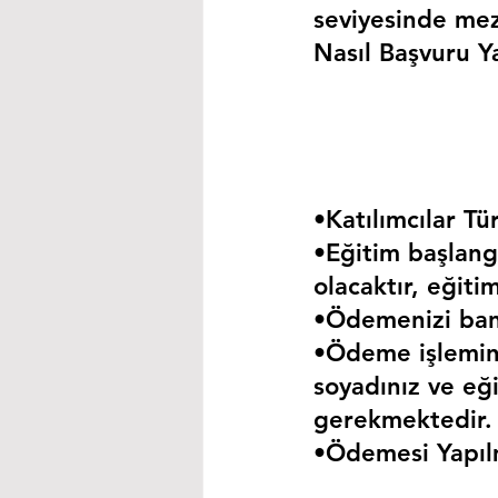
seviyesinde mez
Nasıl Başvuru Ya
•Katılımcılar Tür
•Eğitim başlangı
olacaktır, eğiti
•Ödemenizi bank
•Ödeme işlemini
soyadınız ve eği
gerekmektedir.
•Ödemesi Yapıl