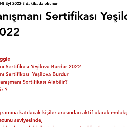
N
8 Eyl 2022
3 dakikada okunur
nışmanı Sertifikası Yeşil
2022
ggle
 Sertifikası Yeşilova Burdur 2022
 Sertifikası  Yeşilova Burdur
nışmanı Sertifikası Alabilir?
ir ?
ramına katılacak kişiler arasından aktif olarak emlakç
ezunu seviyesinde,