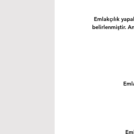
Emlakçılık yapab
belirlenmiştir. A
Emla
Eml