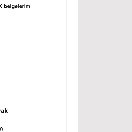
K belgelerim 
rak 
m 