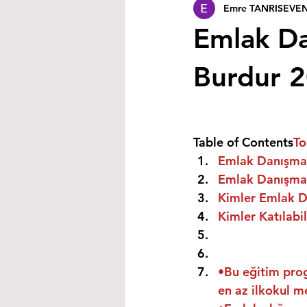
Emre TANRISEVE
Emlak Da
Burdur 
Table of Contents
To
Emlak Danışmanı
Emlak Danışmanı
Kimler Emlak Da
Kimler Katılabil
•Bu eğitim prog
en az ilkokul m