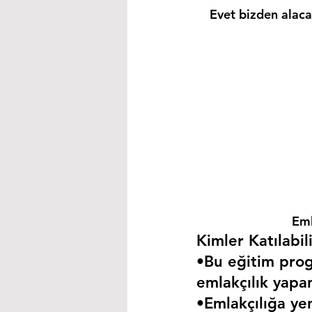
Evet bizden alacağ
Eml
Kimler Katılabili
•Bu eğitim progr
emlakçılık yapa
•Emlakçılığa yen