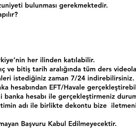
uniyeti bulunması gerekmektedir. 
pılır?
kiye’nin her ilinden katılabilir.
ç ve bitiş tarih aralığında tüm ders videola
mleri istediğiniz zaman 7/24 indirebilirsiniz.
a hesabından EFT/Havale gerçekleştirebili
 banka hesabı ile gerçekleştirmeniz duru
timin adı ile birlikte dekontu bize  iletmen
mayan Başvuru Kabul Edilmeyecektir.