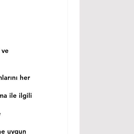
 ve 
larını her 
 ile ilgili 
 
ne uygun 