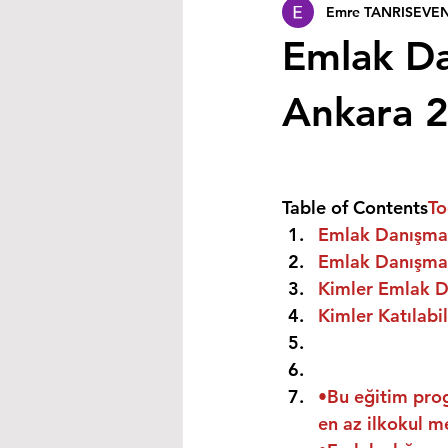
Emre TANRISEVE
Emlak Da
Ankara 
Table of Contents
To
Emlak Danışman
Emlak Danışman
Kimler Emlak Da
Kimler Katılabil
•Bu eğitim prog
en az ilkokul m