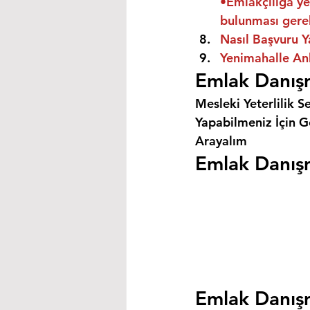
•Emlakçılığa ye
bulunması gere
Nasıl Başvuru Y
Yenimahalle Ank
Emlak Danışm
Mesleki Yeterlilik S
Yapabilmeniz İçin Ge
Arayalım
Emlak Danışm
Emlak Danışm