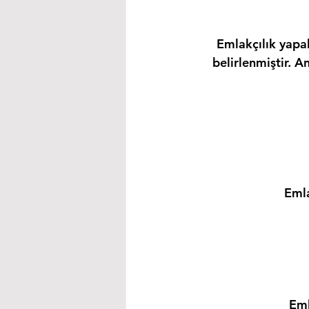
Emlakçılık yapab
belirlenmiştir. A
Emla
Eml