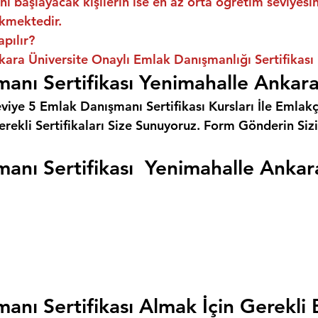
ni başlayacak kişilerin ise en az orta öğretim seviyes
kmektedir.
apılır?
ara Üniversite Onaylı Emlak Danışmanlığı Sertifikası
anı Sertifikası Yenimahalle Ankar
eviye 5 Emlak Danışmanı Sertifikası Kursları İle Emlakçı
rekli Sertifikaları Size Sunuyoruz. 
Form Gönderin Siz
anı Sertifikası  Yenimahalle Ankar
anı Sertifikası Almak İçin Gerekli 