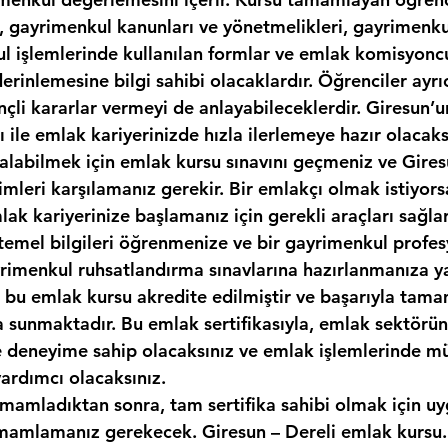
, gayrimenkul kanunları ve yönetmelikleri, gayrimenkul
kul işlemlerinde kullanılan formlar ve emlak komisyonc
erinlemesine bilgi sahibi olacaklardır. Öğrenciler ayr
nçli kararlar vermeyi de anlayabileceklerdir. Giresun’u
sı ile emlak kariyerinizde hızla ilerlemeye hazır olacaks
ı alabilmek için emlak kursu sınavını geçmeniz ve Gires
imleri karşılamanız gerekir. Bir emlakçı olmak istiyor
ak kariyerinize başlamanız için gerekli araçları sağlar
temel bilgileri öğrenmenize ve bir gayrimenkul profes
yrimenkul ruhsatlandırma sınavlarına hazırlanmanıza y
k, bu emlak kursu akredite edilmiştir ve başarıyla tam
ka sunmaktadır. Bu emlak sertifikasıyla, emlak sektör
ve deneyime sahip olacaksınız ve emlak işlemlerinde mü
yardımcı olacaksınız.
amamladıktan sonra, tam sertifika sahibi olmak için uy
amlamanız gerekecek. Giresun – Dereli emlak kursu. 