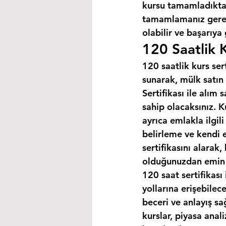
kursu tamamladıktan
tamamlamanız gereke
olabilir ve başarıya
120 Saatlik K
120 saatlik kurs ser
sunarak, mülk satın 
Sertifikası ile alım
sahip olacaksınız. K
ayrıca emlakla ilgili
belirleme ve kendi 
sertifikasını alarak
olduğunuzdan emin o
120 saat sertifikası 
yollarına erişebilec
beceri ve anlayış sa
kurslar, piyasa anal