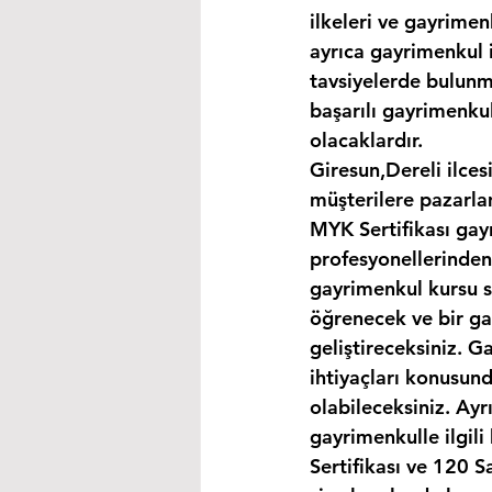
ilkeleri ve gayrimen
ayrıca gayrimenkul i
tavsiyelerde bulunma
başarılı gayrimenkul
olacaklardır.
Giresun,Dereli ilces
müşterilere pazarla
MYK Sertifikası gay
profesyonellerinden
gayrimenkul kursu s
öğrenecek ve bir gay
geliştireceksiniz. G
ihtiyaçları konusund
olabileceksiniz. Ayr
gayrimenkulle ilgil
Sertifikası ve 120 S