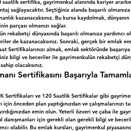
 saatlik sertifika, gayrimenkul alanında kariyer ararken
taj sağlayacaktır. Seçtiğiniz alanda başarılı olmanıza
anlık kazanacaksınız. Bu kursa kaydolmak, dünyanın e
inin parçası olmanızı sağlar.
ün rekabetçi dünyasında başarılı olmanıza yardımcı ol
eriler de kazanacaksınız. Sonraki, gerçek bir emlak en
t Sertifikalarınızı almak, emlak sektöründe başarıya 
iniz bilgi ve beceriler ile gayrimenkulün rekabetçi dü
 sahip olacaksınız.
anı Sertifikasını Başarıyla Tamaml
 Sertifikaları ve 120 Saatlik Sertifikalar gibi gayrime
rı için önceden plan yaptığınızdan ve çalışmalarınızı
yırdığınızdan emin olun. Yeterli özveri ve çaba ile gay
l danışmanları için gerekli olan gerekli bilgi ve beceril
cı olabilir. Bu emlak kursları, gayrimenkul piyasasınd