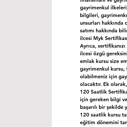
gayrimenkul ilkeleri
bilgileri, gayrimen
unsurları hakkında d
satımı hakkında bili
ilcesi Myk Sertifika
Ayrıca, sertifikanız
ilcesi özgü gereksin
emlak kursu size eml
gayrimenkul kursu, 
olabilmeniz için ga
olacaktır. Ek olara
120 Saatlik Sertifi
için gereken bilgi 
başarılı bir şekilde 
120 saatlik kursu t
eğitim dönemini tam