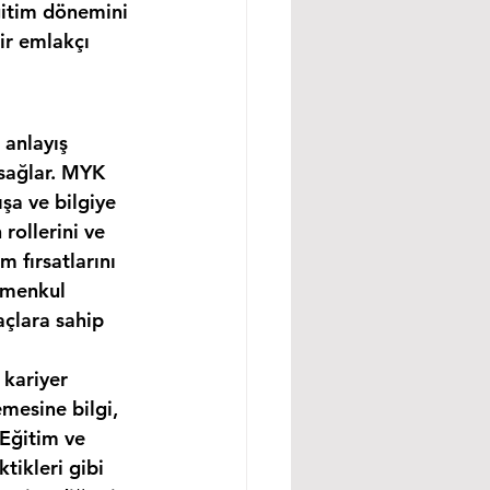
ğitim dönemini 
ir emlakçı 
 anlayış 
 sağlar. MYK 
şa ve bilgiye 
rollerini ve 
m fırsatlarını 
imenkul 
açlara sahip 
 kariyer 
mesine bilgi, 
 Eğitim ve 
tikleri gibi 