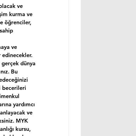
olacak ve 
işim kurma ve 
e öğrenciler, 
sahip 
maya ve 
 edinecekler. 
e gerçek dünya 
nız. Bu 
edeceğinizi 
becerileri 
rimenkul 
arına yardımcı 
 anlayacak ve 
ksiniz. MYK 
nlığı kursu, 