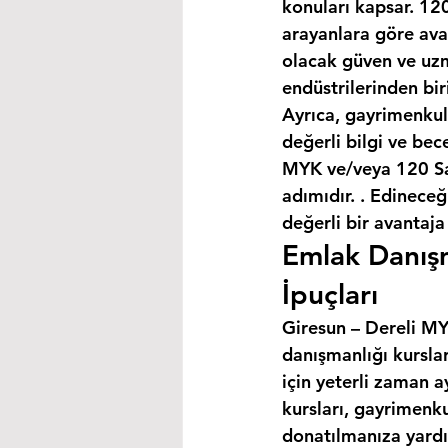
konuları kapsar. 120
arayanlara göre avan
olacak güven ve uzm
endüstrilerinden bir
Ayrıca, gayrimenkul
değerli bilgi ve bec
MYK ve/veya 120 Saa
adımıdır. . Edineceğ
değerli bir avantaja
Emlak Danışm
İpuçları
Giresun – Dereli MYK
danışmanlığı kursla
için yeterli zaman a
kursları, gayrimenku
donatılmanıza yardım