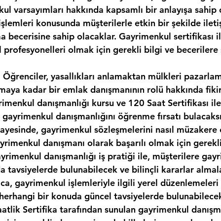
kul varsayımları hakkında kapsamlı bir anlayışa sahip 
şlemleri konusunda müşterilerle etkin bir şekilde ilet
 becerisine sahip olacaklar. Gayrimenkul sertifikası il
 profesyonelleri olmak için gerekli bilgi ve becerilere 
i Öğrenciler, yasallıkları anlamaktan mülkleri pazarla
maya kadar bir emlak danışmanının rolü hakkında fikir
rimenkul danışmanlığı kursu ve 120 Saat Sertifikası il
 gayrimenkul danışmanlığını öğrenme fırsatı bulacaksı
ayesinde, gayrimenkul sözleşmelerini nasıl müzakere 
rimenkul danışmanı olarak başarılı olmak için gerekli 
ayrimenkul danışmanlığı iş pratiği ile, müşterilere gay
a tavsiyelerde bulunabilecek ve bilinçli kararlar almal
ıca, gayrimenkul işlemleriyle ilgili yerel düzenlemeleri
i herhangi bir konuda güncel tavsiyelerde bulunabilece
aatlik Sertifika tarafından sunulan gayrimenkul danışma