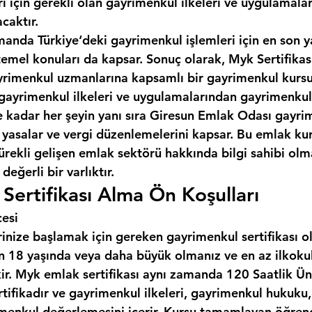
ı için gerekli olan gayrimenkul ilkeleri ve uygulamala
caktır.
manda Türkiye‘deki gayrimenkul işlemleri için en son y
temel konuları da kapsar. Sonuç olarak, Myk Sertifikas
gayrimenkul uzmanlarına kapsamlı bir gayrimenkul kursu
gayrimenkul ilkeleri ve uygulamalarından gayrimenkul
kadar her şeyin yanı sıra 
Giresun Emlak Odası
 gayri
n yasalar ve vergi düzenlemelerini kapsar. Bu emlak ku
ürekli gelişen emlak sektörü hakkında bilgi sahibi olma
değerli bir varlıktır.
Sertifikası Alma Ön Koşulları
cesi
inize başlamak için gereken gayrimenkul sertifikası o
çin 18 yaşında veya daha büyük olmanız ve en az ilkoku
ir. Myk emlak sertifikası aynı zamanda 120 Saatlik Üni
rtifikadır ve gayrimenkul ilkeleri, gayrimenkul hukuku
menkul değerlemesini içerir. Kursu tamamlayan öğrenci