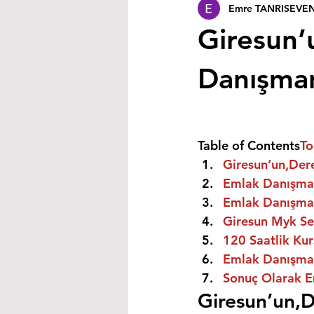
Emre TANRISEVE
Giresun’u
Danışmanı
Table of Contents
To
Giresun’un,Dere
Emlak Danışman
Emlak Danışman
Giresun Myk Ser
120 Saatlik Kurs
Emlak Danışmanı
Sonuç Olarak E
Giresun’un,De