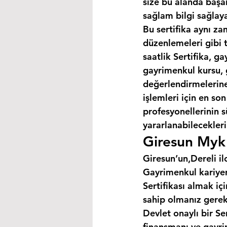
size bu alanda başar
sağlam bilgi sağlaya
Bu sertifika aynı za
düzenlemeleri gibi 
saatlik Sertifika, 
gayrimenkul kursu, 
değerlendirmelerine 
işlemleri için en so
profesyonellerinin s
yararlanabilecekleri 
Giresun Myk 
Giresun’un,Dereli il
Gayrimenkul kariyer
Sertifikası almak i
sahip olmanız gerek
Devlet onaylı bir Se
finansmanı ve gayri