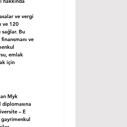
rı hakkında 
asalar ve vergi 
ı ve 120 
 sağlar. Bu 
 finansmanı ve 
menkul 
rsu, emlak 
k için 
lan Myk 
l diplomasına 
versite – E 
, gayrimenkul 
ler, 