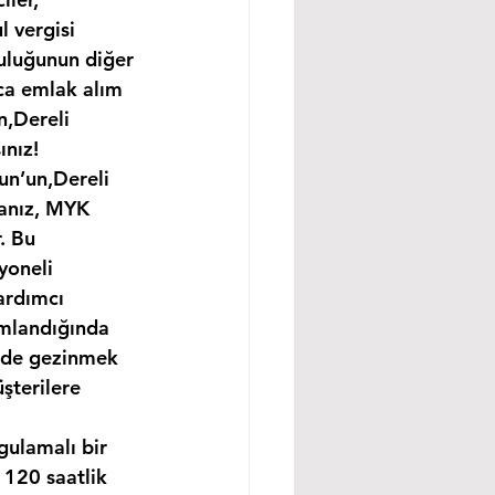
 vergisi 
uluğunun diğer 
ıca emlak alım 
n,Dereli 
ınız!
un’un,Dereli 
sanız, MYK 
. Bu 
yoneli 
ardımcı 
amlandığında 
ünde gezinmek 
şterilere 
gulamalı bir 
120 saatlik 