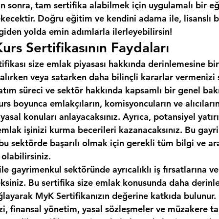
 sonra, tam sertifika alabilmek için uygulamalı bir e
cektir. Doğru eğitim ve kendini adama ile, lisanslı b
 giden yolda emin adımlarla ilerleyebilirsin!
urs Sertifikasının Faydaları
tifikası size emlak piyasası hakkında derinlemesine bir
alırken veya satarken daha bilinçli kararlar vermenizi
 satım süreci ve sektör hakkında kapsamlı bir genel bakı
urs boyunca emlakçıların, komisyoncuların ve alıcıların 
 yasal konuları anlayacaksınız. Ayrıca, potansiyel yatırı
emlak işinizi kurma becerileri kazanacaksınız. Bu gayr
, bu sektörde başarılı olmak için gerekli tüm bilgi ve ar
labilirsiniz.
ile gayrimenkul sektöründe ayrıcalıklı iş fırsatlarına ve
eksiniz. Bu sertifika size emlak konusunda daha derinle
ğlayarak MyK Sertifikanızın değerine katkıda bulunur.
izi, finansal yönetim, yasal sözleşmeler ve müzakere tak