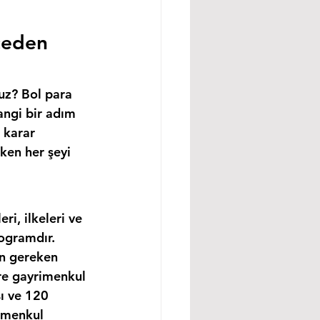
ceden 
uz? Bol para 
angi bir adım 
 karar 
ken her şeyi 
i, ilkeleri ve 
ogramdır. 
in gereken 
re gayrimenkul 
ı ve 120 
imenkul 