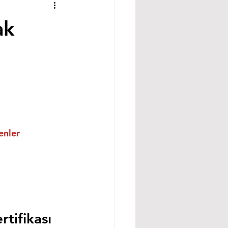
ak
enler
tifikası 