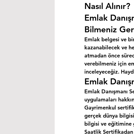
Nasıl Alınır?
Emlak Danış
Bilmeniz Ger
Emlak belgesi ve bi
kazanabilecek ve hey
atmadan önce süreci
verebilmeniz için e
inceleyeceğiz. Haydi
Emlak Danışm
Emlak Danışmanı Ser
uygulamaları hakkın
Gayrimenkul sertifik
gerçek dünya bilgis
bilgisi ve eğitimine
Saatlik Sertifikada