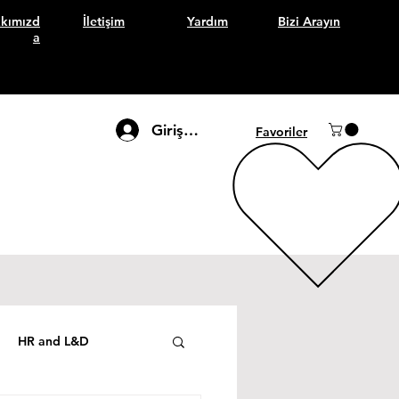
kımızd
İletişim
Yardım
Bizi Arayın
a
Giriş Yap
Favoriler
HR and L&D