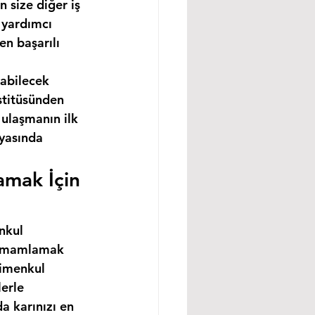
 size diğer iş 
 yardımcı 
n başarılı 
abilecek 
stitüsünden 
ulaşmanın ilk 
nyasında 
amak İçin 
nkul 
 tamamlamak 
rimenkul 
erle 
a karınızı en 