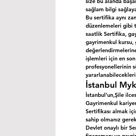
size bu alanda başar
sağlam bilgi sağlaya
Bu sertifika aynı za
düzenlemeleri gibi 
saatlik Sertifika, 
gayrimenkul kursu, 
değerlendirmelerine 
işlemleri için en so
profesyonellerinin s
yararlanabilecekleri 
İstanbul Myk
İstanbul’un,Şile ilces
Gayrimenkul kariyer
Sertifikası almak i
sahip olmanız gerek
Devlet onaylı bir Se
finansmanı ve gayri