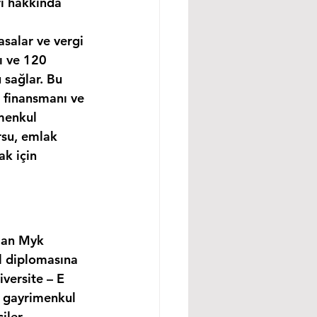
rı hakkında 
asalar ve vergi 
ı ve 120 
 sağlar. Bu 
 finansmanı ve 
menkul 
rsu, emlak 
k için 
lan Myk 
l diplomasına 
versite – E 
, gayrimenkul 
ler, 