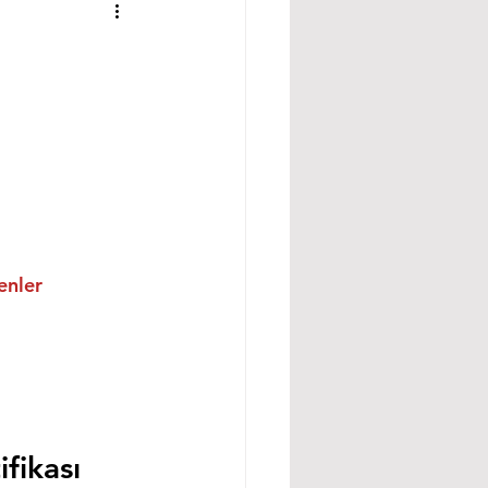
enler
fikası 