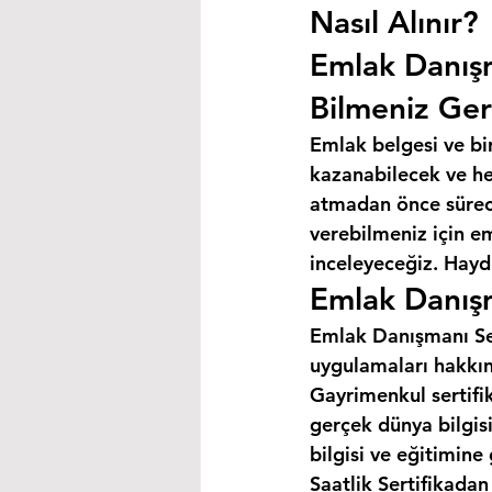
Nasıl Alınır?
Emlak Danış
Bilmeniz Ger
Emlak belgesi ve bi
kazanabilecek ve hey
atmadan önce süreci
verebilmeniz için e
inceleyeceğiz. Haydi
Emlak Danışm
Emlak Danışmanı Sert
uygulamaları hakkın
Gayrimenkul sertifik
gerçek dünya bilgis
bilgisi ve eğitimine
Saatlik Sertifikada