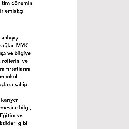
ğitim dönemini 
ir emlakçı 
 anlayış 
 sağlar. MYK 
şa ve bilgiye 
rollerini ve 
m fırsatlarını 
imenkul 
açlara sahip 
 kariyer 
mesine bilgi, 
 Eğitim ve 
tikleri gibi 