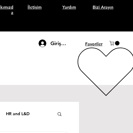
kımızd
İletişim
Yardım
Bizi Arayın
a
Giriş Yap
Favoriler
HR and L&D