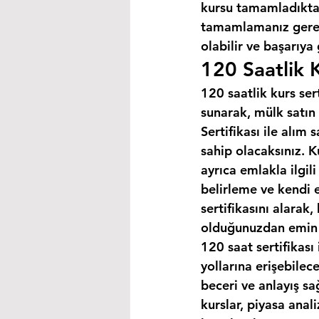
kursu tamamladıktan
tamamlamanız gereke
olabilir ve başarıya
120 Saatlik K
120 saatlik kurs ser
sunarak, mülk satın 
Sertifikası ile alım
sahip olacaksınız. K
ayrıca emlakla ilgili
belirleme ve kendi 
sertifikasını alarak
olduğunuzdan emin o
120 saat sertifikası 
yollarına erişebilec
beceri ve anlayış sa
kurslar, piyasa anal