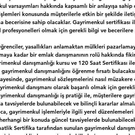
kul varsayımları hakkında kapsamlı bir anlayışa sahip 
şlemleri konusunda müşterilerle etkin bir şekilde ilet
 becerisine sahip olacaklar. Gayrimenkul sertifikası il
 profesyonelleri olmak için gerekli bilgi ve becerilere 
 Öğrenciler, yasallıkları anlamaktan mülkleri pazarlama
maya kadar bir emlak danışmanının rolü hakkında fikir
rimenkul danışmanlığı kursu ve 120 Saat Sertifikası il
 gayrimenkul danışmanlığını öğrenme fırsatı bulacaksı
ayesinde, gayrimenkul sözleşmelerini nasıl müzakere 
rimenkul danışmanı olarak başarılı olmak için gerekli 
ayrimenkul danışmanlığı iş pratiği ile, müşterilere gay
a tavsiyelerde bulunabilecek ve bilinçli kararlar almal
ıca, gayrimenkul işlemleriyle ilgili yerel düzenlemeleri
i herhangi bir konuda güncel tavsiyelerde bulunabilece
aatlik Sertifika tarafından sunulan gayrimenkul danışma