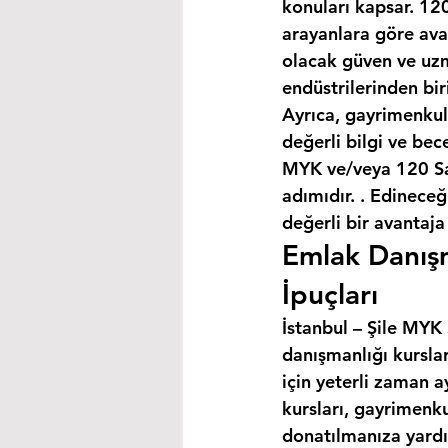
konuları kapsar. 120
arayanlara göre avan
olacak güven ve uzm
endüstrilerinden bir
Ayrıca, gayrimenkul
değerli bilgi ve bec
MYK ve/veya 120 Saa
adımıdır. . Edineceğ
değerli bir avantaja
Emlak Danışm
İpuçları
İstanbul – Şile MYK 
danışmanlığı kursla
için yeterli zaman a
kursları, gayrimenku
donatılmanıza yardım