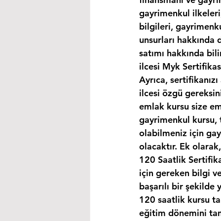
gayrimenkul ilkeleri
bilgileri, gayrimen
unsurları hakkında d
satımı hakkında bili
ilcesi Myk Sertifika
Ayrıca, sertifikanız
ilcesi özgü gereksin
emlak kursu size eml
gayrimenkul kursu, 
olabilmeniz için ga
olacaktır. Ek olara
120 Saatlik Sertifi
için gereken bilgi 
başarılı bir şekilde 
120 saatlik kursu t
eğitim dönemini tam