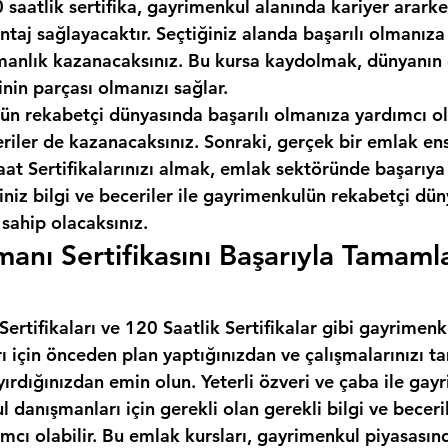
 saatlik sertifika, gayrimenkul alanında kariyer ararken
taj sağlayacaktır. Seçtiğiniz alanda başarılı olmanıza
anlık kazanacaksınız. Bu kursa kaydolmak, dünyanın e
inin parçası olmanızı sağlar.
ün rekabetçi dünyasında başarılı olmanıza yardımcı ol
eriler de kazanacaksınız. Sonraki, gerçek bir emlak en
t Sertifikalarınızı almak, emlak sektöründe başarıya 
iniz bilgi ve beceriler ile gayrimenkulün rekabetçi dü
 sahip olacaksınız.
anı Sertifikasını Başarıyla Tamaml
Sertifikaları ve 120 Saatlik Sertifikalar gibi gayrimenk
rı için önceden plan yaptığınızdan ve çalışmalarınızı
yırdığınızdan emin olun. Yeterli özveri ve çaba ile gay
l danışmanları için gerekli olan gerekli bilgi ve beceril
cı olabilir. Bu emlak kursları, gayrimenkul piyasasınd