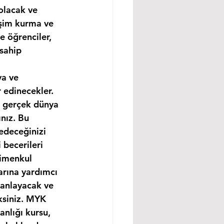
olacak ve 
işim kurma ve 
e öğrenciler, 
sahip 
ya ve 
 edinecekler. 
e gerçek dünya 
nız. Bu 
edeceğinizi 
becerileri 
rimenkul 
arına yardımcı 
 anlayacak ve 
ksiniz. MYK 
nlığı kursu, 