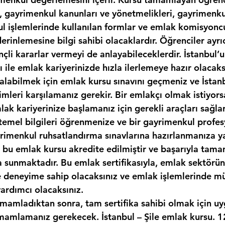
, gayrimenkul kanunları ve yönetmelikleri, gayrimenkul
kul işlemlerinde kullanılan formlar ve emlak komisyonc
erinlemesine bilgi sahibi olacaklardır. Öğrenciler ayr
nçli kararlar vermeyi de anlayabileceklerdir. İstanbul’u
sı ile emlak kariyerinizde hızla ilerlemeye hazır olacaks
ı alabilmek için emlak kursu sınavını geçmeniz ve İstanb
imleri karşılamanız gerekir. Bir emlakçı olmak istiyor
ak kariyerinize başlamanız için gerekli araçları sağlar
temel bilgileri öğrenmenize ve bir gayrimenkul profes
yrimenkul ruhsatlandırma sınavlarına hazırlanmanıza y
k, bu emlak kursu akredite edilmiştir ve başarıyla tam
ka sunmaktadır. Bu emlak sertifikasıyla, emlak sektör
ve deneyime sahip olacaksınız ve emlak işlemlerinde mü
yardımcı olacaksınız.
amamladıktan sonra, tam sertifika sahibi olmak için uy
amlamanız gerekecek. İstanbul – Şile emlak kursu. 12