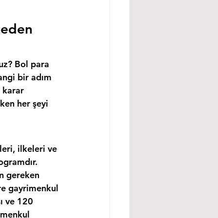
ceden 
uz? Bol para 
angi bir adım 
 karar 
ken her şeyi 
i, ilkeleri ve 
ogramdır. 
in gereken 
re gayrimenkul 
ı ve 120 
imenkul 