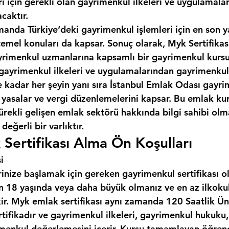
ı için gerekli olan gayrimenkul ilkeleri ve uygulamala
caktır.
manda Türkiye‘deki gayrimenkul işlemleri için en son y
temel konuları da kapsar. Sonuç olarak, Myk Sertifikas
gayrimenkul uzmanlarına kapsamlı bir gayrimenkul kursu
gayrimenkul ilkeleri ve uygulamalarından gayrimenkul
kadar her şeyin yanı sıra 
İstanbul Emlak Odası
 gayri
n yasalar ve vergi düzenlemelerini kapsar. Bu emlak ku
ürekli gelişen emlak sektörü hakkında bilgi sahibi olma
değerli bir varlıktır.
 Sertifikası Alma Ön Koşulları
i
inize başlamak için gereken gayrimenkul sertifikası o
çin 18 yaşında veya daha büyük olmanız ve en az ilkoku
ir. Myk emlak sertifikası aynı zamanda 120 Saatlik Üni
rtifikadır ve gayrimenkul ilkeleri, gayrimenkul hukuku
menkul değerlemesini içerir. Kursu tamamlayan öğrenci