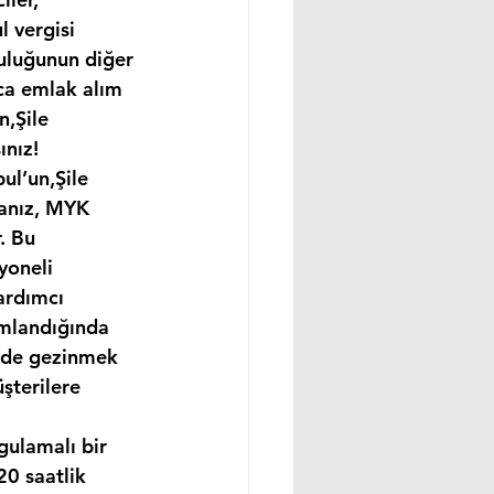
 vergisi 
uluğunun diğer 
ıca emlak alım 
n,Şile 
ınız!
ul’un,Şile 
sanız, MYK 
. Bu 
yoneli 
ardımcı 
amlandığında 
ünde gezinmek 
şterilere 
gulamalı bir 
0 saatlik 