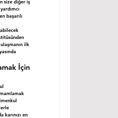
 size diğer iş 
 yardımcı 
n başarılı 
abilecek 
stitüsünden 
ulaşmanın ilk 
nyasında 
amak İçin 
ul 
 tamamlamak 
rimenkul 
erle 
a karınızı en 