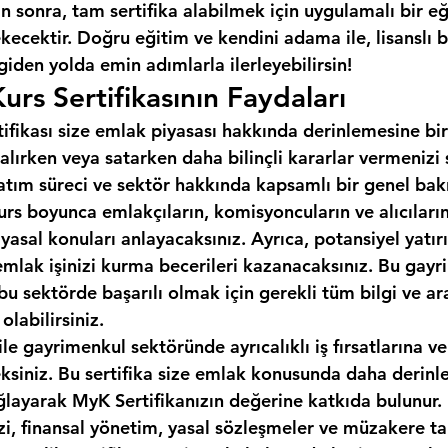
 sonra, tam sertifika alabilmek için uygulamalı bir e
cektir. Doğru eğitim ve kendini adama ile, lisanslı b
 giden yolda emin adımlarla ilerleyebilirsin!
urs Sertifikasının Faydaları
tifikası size emlak piyasası hakkında derinlemesine bir
alırken veya satarken daha bilinçli kararlar vermenizi
 satım süreci ve sektör hakkında kapsamlı bir genel bakı
urs boyunca emlakçıların, komisyoncuların ve alıcıların 
 yasal konuları anlayacaksınız. Ayrıca, potansiyel yatırı
emlak işinizi kurma becerileri kazanacaksınız. Bu gayr
, bu sektörde başarılı olmak için gerekli tüm bilgi ve ar
labilirsiniz.
ile gayrimenkul sektöründe ayrıcalıklı iş fırsatlarına ve
eksiniz. Bu sertifika size emlak konusunda daha derinle
ğlayarak MyK Sertifikanızın değerine katkıda bulunur.
izi, finansal yönetim, yasal sözleşmeler ve müzakere tak