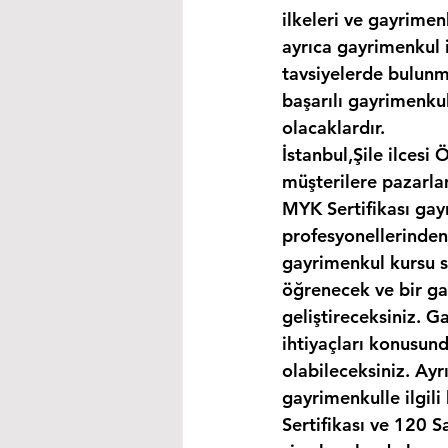
ilkeleri ve gayrimen
ayrıca gayrimenkul i
tavsiyelerde bulunma
başarılı gayrimenkul
olacaklardır.
İstanbul,Şile ilcesi
müşterilere pazarla
MYK Sertifikası gay
profesyonellerinden
gayrimenkul kursu s
öğrenecek ve bir gay
geliştireceksiniz. G
ihtiyaçları konusund
olabileceksiniz. Ayr
gayrimenkulle ilgil
Sertifikası ve 120 S