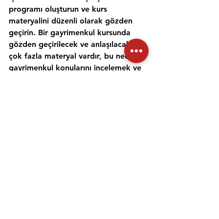
programı oluşturun ve kurs 
materyalini düzenli olarak gözden 
geçirin. Bir gayrimenkul kursunda 
gözden geçirilecek ve anlaşılacak 
çok fazla materyal vardır, bu nedenle 
gayrimenkul konularını incelemek ve 
anlamak için zaman ayırmak 
önemlidir. Alıştırma testleri yapmak 
ve bir emlak öğretmeniyle çalışmak, 
materyali daha iyi anlamanıza ve 
emlak sınavına hazırlanmanıza 
yardımcı olabilir. Her gün için ayrı bir 
zaman ayırın ve sınav gününde 
kendinize güvenmek için ne 
çalıştığınızı anladığınızdan emin olun.
Emlak danışmanı sınavına 
hazırlanmanıza yardımcı olması için 
uygulama sınavlarına girmeniz ve 