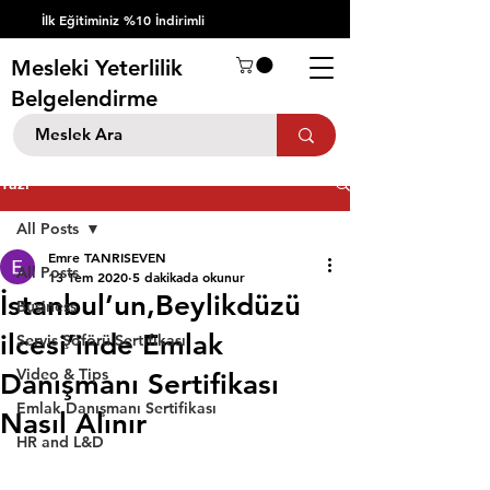
İlk Eğitiminiz %10 İndirimli
Mesleki Yeterlilik
Belgelendirme
Yazı
All Posts
Emre TANRISEVEN
All Posts
13 Tem 2020
5 dakikada okunur
İstanbul’un,Beylikdüzü
Business
ilcesi’inde Emlak
Servis Şöförü Sertifikası
Video & Tips
Danışmanı Sertifikası
Emlak Danışmanı Sertifikası
Nasıl Alınır
HR and L&D