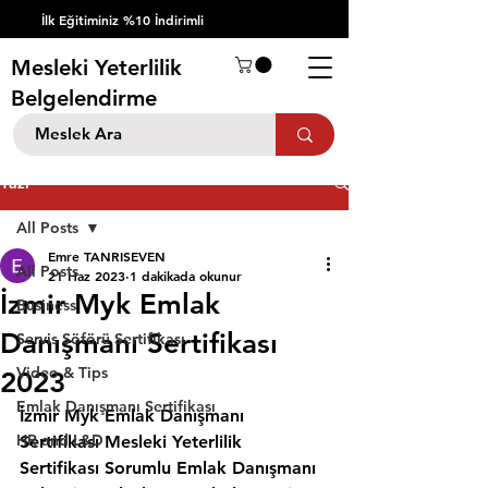
İlk Eğitiminiz %10 İndirimli
Mesleki Yeterlilik
Belgelendirme
Yazı
All Posts
Emre TANRISEVEN
All Posts
21 Haz 2023
1 dakikada okunur
İzmir Myk Emlak
Business
Danışmanı Sertifikası
Servis Şöförü Sertifikası
Video & Tips
2023
Emlak Danışmanı Sertifikası
İzmir Myk Emlak Danışmanı 
HR and L&D
Sertifikası Mesleki Yeterlilik 
Sertifikası Sorumlu Emlak Danışmanı 