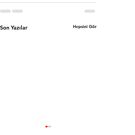
Hepsini Gör
Son Yazılar
Emlak Danışman