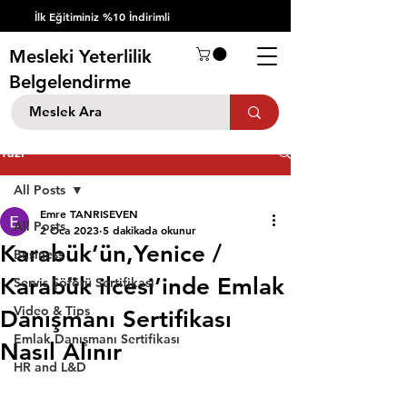
İlk Eğitiminiz %10 İndirimli
Mesleki Yeterlilik
Belgelendirme
Yazı
All Posts
Emre TANRISEVEN
All Posts
2 Oca 2023
5 dakikada okunur
Karabük’ün,Yenice /
Business
Karabük ilcesi’inde Emlak
Servis Şöförü Sertifikası
Video & Tips
Danışmanı Sertifikası
Emlak Danışmanı Sertifikası
Nasıl Alınır
HR and L&D