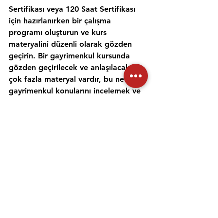
Sertifikası veya 120 Saat Sertifikası 
için hazırlanırken bir çalışma 
programı oluşturun ve kurs 
materyalini düzenli olarak gözden 
geçirin. Bir gayrimenkul kursunda 
gözden geçirilecek ve anlaşılacak 
çok fazla materyal vardır, bu nedenle 
gayrimenkul konularını incelemek ve 
anlamak için zaman ayırmak 
önemlidir. Alıştırma testleri yapmak 
ve bir emlak öğretmeniyle çalışmak, 
materyali daha iyi anlamanıza ve 
emlak sınavına hazırlanmanıza 
yardımcı olabilir. Her gün için ayrı bir 
zaman ayırın ve sınav gününde 
kendinize güvenmek için ne 
çalıştığınızı anladığınızdan emin olun.
Emlak danışmanı sınavına 