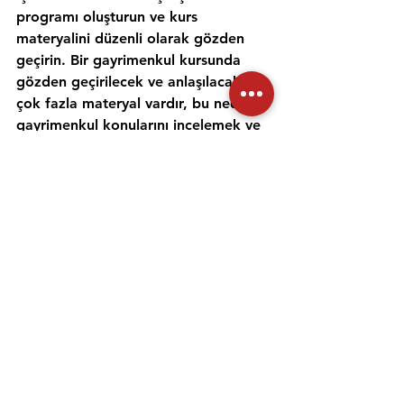
programı oluşturun ve kurs 
materyalini düzenli olarak gözden 
geçirin. Bir gayrimenkul kursunda 
gözden geçirilecek ve anlaşılacak 
çok fazla materyal vardır, bu nedenle 
gayrimenkul konularını incelemek ve 
anlamak için zaman ayırmak 
önemlidir. Alıştırma testleri yapmak 
ve bir emlak öğretmeniyle çalışmak, 
materyali daha iyi anlamanıza ve 
emlak sınavına hazırlanmanıza 
yardımcı olabilir. Her gün için ayrı bir 
zaman ayırın ve sınav gününde 
kendinize güvenmek için ne 
çalıştığınızı anladığınızdan emin olun.
Emlak danışmanı sınavına 
hazırlanmanıza yardımcı olması için 
uygulama sınavlarına girmeniz ve 