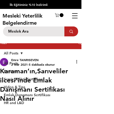
İlk Eğitiminiz %10 İndirimli
Mesleki Yeterlilik
Belgelendirme
Yazı
All Posts
Emre TANRISEVEN
All Posts
2 Mar 2021
5 dakikada okunur
Karaman’ın,Sarıveliler
Business
ilcesi’inde Emlak
Servis Şöförü Sertifikası
Video & Tips
Danışmanı Sertifikası
Emlak Danışmanı Sertifikası
Nasıl Alınır
HR and L&D