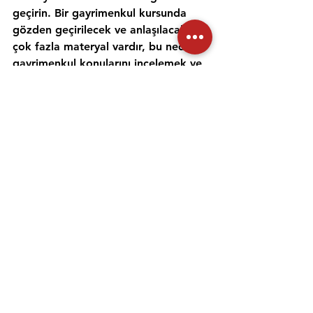
geçirin. Bir gayrimenkul kursunda 
gözden geçirilecek ve anlaşılacak 
çok fazla materyal vardır, bu nedenle 
gayrimenkul konularını incelemek ve 
anlamak için zaman ayırmak 
önemlidir. Alıştırma testleri yapmak 
ve bir emlak öğretmeniyle çalışmak, 
materyali daha iyi anlamanıza ve 
emlak sınavına hazırlanmanıza 
yardımcı olabilir. Her gün için ayrı bir 
zaman ayırın ve sınav gününde 
kendinize güvenmek için ne 
çalıştığınızı anladığınızdan emin olun.
Emlak danışmanı sınavına 
hazırlanmanıza yardımcı olması için 
uygulama sınavlarına girmeniz ve 
çevrimiçi eğitimler gibi diğer 
kaynakları kullanmanız da önemlidir. 