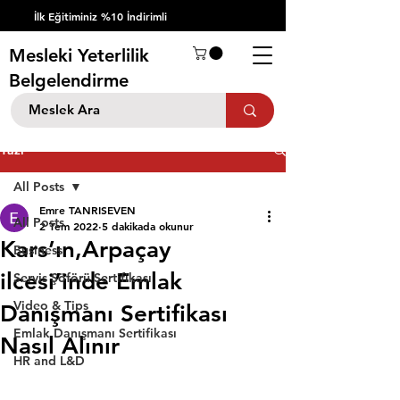
İlk Eğitiminiz %10 İndirimli
Mesleki Yeterlilik
Belgelendirme
Yazı
All Posts
Emre TANRISEVEN
All Posts
2 Tem 2022
5 dakikada okunur
Kars’ın,Arpaçay
Business
ilcesi’inde Emlak
Servis Şöförü Sertifikası
Video & Tips
Danışmanı Sertifikası
Emlak Danışmanı Sertifikası
Nasıl Alınır
HR and L&D