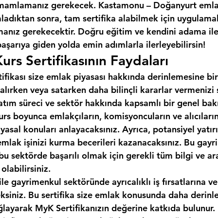
mamlamanız gerekecek. Kastamonu – Doğanyurt emla
adıktan sonra, tam sertifika alabilmek için uygulamalı
ız gerekecektir. Doğru eğitim ve kendini adama ile, l
başarıya giden yolda emin adımlarla ilerleyebilirsin!
urs Sertifikasının Faydaları
tifikası size emlak piyasası hakkında derinlemesine bir
alırken veya satarken daha bilinçli kararlar vermenizi
 satım süreci ve sektör hakkında kapsamlı bir genel bakı
urs boyunca emlakçıların, komisyoncuların ve alıcıların 
 yasal konuları anlayacaksınız. Ayrıca, potansiyel yatırı
emlak işinizi kurma becerileri kazanacaksınız. Bu gayr
, bu sektörde başarılı olmak için gerekli tüm bilgi ve ar
labilirsiniz.
ile gayrimenkul sektöründe ayrıcalıklı iş fırsatlarına ve
eksiniz. Bu sertifika size emlak konusunda daha derinle
ğlayarak MyK Sertifikanızın değerine katkıda bulunur.