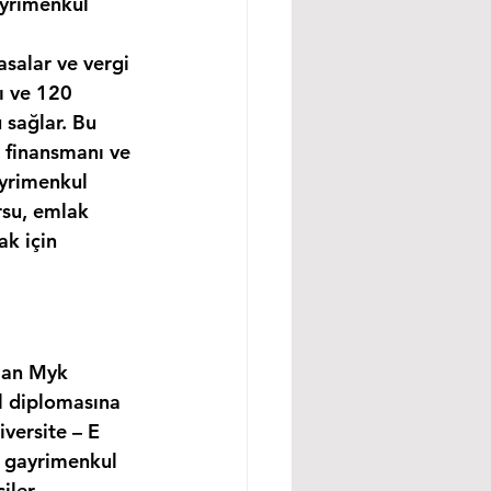
ayrimenkul 
asalar ve vergi 
ı ve 120 
 sağlar. Bu 
 finansmanı ve 
yrimenkul 
rsu, emlak 
k için 
lan Myk 
l diplomasına 
versite – E 
, gayrimenkul 
ler, 