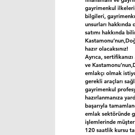
gayrimenkul ilkeleri
bilgileri, gayrimen
unsurları hakkında d
satımı hakkında bili
Kastamonu’nun,Doğan
hazır olacaksınız!
Ayrıca, sertifikanız
ve Kastamonu’nun,Do
emlakçı olmak istiy
gerekli araçları sağ
gayrimenkul profesy
hazırlanmanıza yardı
başarıyla tamamland
emlak sektöründe ge
işlemlerinde müşteri
120 saatlik kursu t