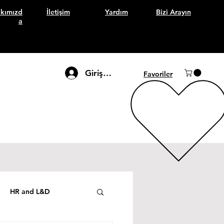
kımızd
İletişim
Yardım
Bizi Arayın
a
Giriş Yap
Favoriler
HR and L&D