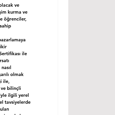
olacak ve 
işim kurma ve 
e öğrenciler, 
sahip 
 pazarlamaya 
kir 
rtifikası ile 
satı 
nasıl 
arılı olmak 
 ile, 
e bilinçli 
e ilgili yerel 
l tavsiyelerde 
ulan 