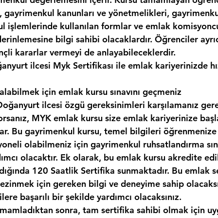
, gayrimenkul kanunları ve yönetmelikleri, gayrimenkul
kul işlemlerinde kullanılan formlar ve emlak komisyonc
erinlemesine bilgi sahibi olacaklardır. Öğrenciler ayr
nçli kararlar vermeyi de anlayabileceklerdir. 
yurt ilcesi Myk Sertifikası ile emlak kariyerinizde hı
ı alabilmek için emlak kursu sınavını geçmeniz 
ğanyurt ilcesi özgü gereksinimleri karşılamanız gerek
orsanız, MYK emlak kursu size emlak kariyerinize başl
lar. Bu gayrimenkul kursu, temel bilgileri öğrenmenize 
oneli olabilmeniz için gayrimenkul ruhsatlandırma sın
mcı olacaktır. Ek olarak, bu emlak kursu akredite edil
ığında 120 Saatlik Sertifika sunmaktadır. Bu emlak ser
zinmek için gereken bilgi ve deneyime sahip olacaksı
lere başarılı bir şekilde yardımcı olacaksınız.
amamladıktan sonra, tam sertifika sahibi olmak için uy