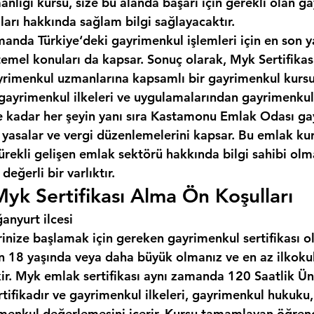
nlığı kursu, size bu alanda başarı için gerekli olan g
ları hakkında sağlam bilgi sağlayacaktır.
manda Türkiye‘deki gayrimenkul işlemleri için en son y
temel konuları da kapsar. Sonuç olarak, Myk Sertifikas
gayrimenkul uzmanlarına kapsamlı bir gayrimenkul kursu
gayrimenkul ilkeleri ve uygulamalarından gayrimenkul
kadar her şeyin yanı sıra 
Kastamonu Emlak Odası
 ga
n yasalar ve vergi düzenlemelerini kapsar. Bu emlak ku
ürekli gelişen emlak sektörü hakkında bilgi sahibi olma
değerli bir varlıktır.
k Sertifikası Alma Ön Koşulları
nyurt ilcesi
inize başlamak için gereken gayrimenkul sertifikası o
çin 18 yaşında veya daha büyük olmanız ve en az ilkoku
ir. Myk emlak sertifikası aynı zamanda 120 Saatlik Üni
rtifikadır ve gayrimenkul ilkeleri, gayrimenkul hukuku
menkul değerlemesini içerir. Kursu tamamlayan öğrenci