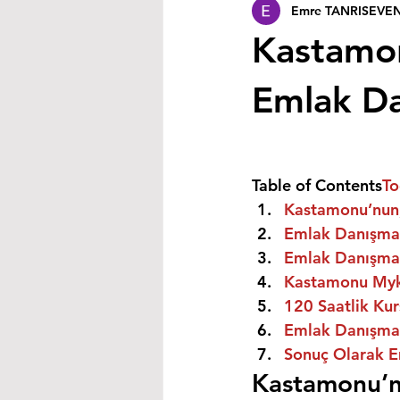
Emre TANRISEVE
Kastamon
Emlak Dan
Table of Contents
To
Kastamonu’nun,D
Emlak Danışman
Emlak Danışman
Kastamonu Myk 
120 Saatlik Kurs
Emlak Danışmanı
Sonuç Olarak E
Kastamonu’n