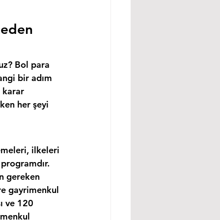
ceden 
uz? Bol para 
angi bir adım 
 karar 
ken her şeyi 
leri, ilkeleri 
 programdır. 
in gereken 
re gayrimenkul 
ı ve 120 
imenkul 