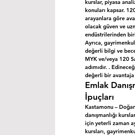
kurslar, piyasa anal
konuları kapsar. 120
arayanlara göre avan
olacak güven ve uzm
endüstrilerinden bir
Ayrıca, gayrimenkul
değerli bilgi ve bec
MYK ve/veya 120 Saa
adımıdır. . Edineceğ
değerli bir avantaja
Emlak Danışm
İpuçları
Kastamonu – Doğanyu
danışmanlığı kursla
için yeterli zaman a
kursları, gayrimenku