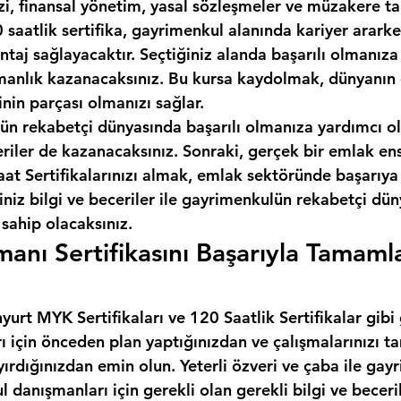
izi, finansal yönetim, yasal sözleşmeler ve müzakere tak
 saatlik sertifika, gayrimenkul alanında kariyer ararken
taj sağlayacaktır. Seçtiğiniz alanda başarılı olmanıza
anlık kazanacaksınız. Bu kursa kaydolmak, dünyanın e
inin parçası olmanızı sağlar.
ün rekabetçi dünyasında başarılı olmanıza yardımcı ol
eriler de kazanacaksınız. Sonraki, gerçek bir emlak en
t Sertifikalarınızı almak, emlak sektöründe başarıya 
iniz bilgi ve beceriler ile gayrimenkulün rekabetçi dü
 sahip olacaksınız.
anı Sertifikasını Başarıyla Tamaml
rt MYK Sertifikaları ve 120 Saatlik Sertifikalar gibi
rı için önceden plan yaptığınızdan ve çalışmalarınızı
yırdığınızdan emin olun. Yeterli özveri ve çaba ile gay
l danışmanları için gerekli olan gerekli bilgi ve beceril