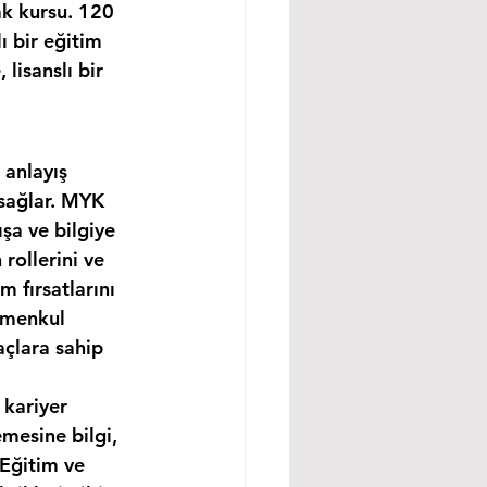
k kursu. 120 
 bir eğitim 
isanslı bir 
 anlayış 
 sağlar. MYK 
şa ve bilgiye 
rollerini ve 
m fırsatlarını 
imenkul 
açlara sahip 
 kariyer 
mesine bilgi, 
 Eğitim ve 