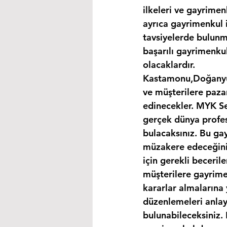
ilkeleri ve gayrimen
ayrıca gayrimenkul i
tavsiyelerde bulunma
başarılı gayrimenkul
olacaklardır.
Kastamonu,Doğanyurt
ve müşterilere paza
edinecekler. MYK Ser
gerçek dünya profes
bulacaksınız. Bu ga
müzakere edeceğiniz
için gerekli becerile
müşterilere gayrimen
kararlar almalarına 
düzenlemeleri anlay
bulunabileceksiniz. 