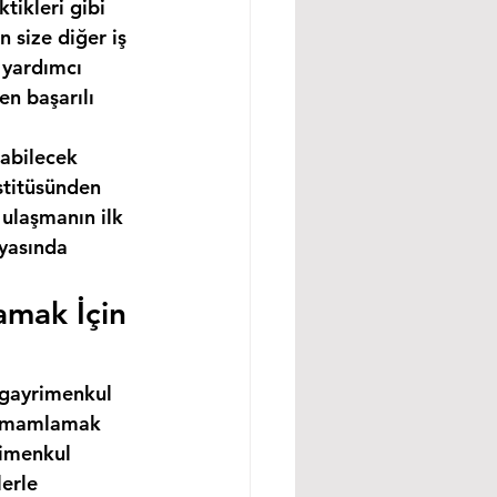
tikleri gibi 
 size diğer iş 
 yardımcı 
n başarılı 
abilecek 
stitüsünden 
ulaşmanın ilk 
nyasında 
amak İçin 
 gayrimenkul 
 tamamlamak 
rimenkul 
erle 