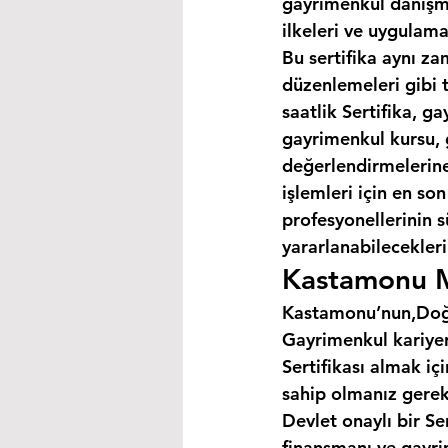
gayrimenkul danışma
ilkeleri ve uygulama
Bu sertifika aynı za
düzenlemeleri gibi 
saatlik Sertifika, 
gayrimenkul kursu, 
değerlendirmelerine 
işlemleri için en so
profesyonellerinin s
yararlanabilecekleri 
Kastamonu My
Kastamonu’nun,Doğa
Gayrimenkul kariyer
Sertifikası almak i
sahip olmanız gerek
Devlet onaylı bir Se
finansmanı ve gayri