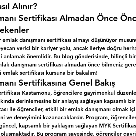
sıl Alınır?
manı Sertifikası Almadan Önce Ön
ekenler
r emlak danışmanı sertifikası almayı düşünüyor musun
ecan verici bir kariyer yolu, ancak ileriye doğru herh
 anlamak önemlidir. Bu blog gönderisinde, bilinçli bir
mlak danışmanı sertifikası almadan önce bilmeniz gere
 emlak sertifikası kursuna bir bakalım!
anı Sertifikasına Genel Bakış
tifikası Kastamonu, öğrencilere gayrimenkul düzenleme
kında derinlemesine bir anlayış sağlayan kapsamlı bir
ası ile öğrenciler, etkili bir emlak danışmanı olmak iç
ini ve deneyimini kazanacaklardır. Program, öğrencile
 güncel, kapsamlı bir yaklaşım sağlayan MYK Sertifikas
n oluşmaktadır. Bu program sayesinde, öğrenciler gayr