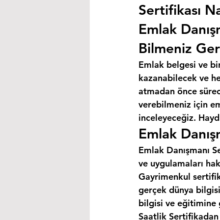
Sertifikası Na
Emlak Danış
Bilmeniz Ger
Emlak belgesi ve bi
kazanabilecek ve hey
atmadan önce süreci
verebilmeniz için e
inceleyeceğiz. Haydi
Emlak Danışm
Emlak Danışmanı Ser
ve uygulamaları hak
Gayrimenkul sertifik
gerçek dünya bilgis
bilgisi ve eğitimine
Saatlik Sertifikada