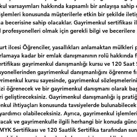
kul varsayımları hakkında kapsamlı bir anlayışa sahip 
şlemleri konusunda müşterilerle etkin bir şekilde ilet
 becerisine sahip olacaklar. Gayrimenkul sertifikası il
 profesyonelleri olmak için gerekli bilgi ve becerilere 
 ilcesi Öğrenciler, yasallıkları anlamaktan mülkleri
rlamaya kadar bir emlak danışmanının rolü hakkında fi
tifikası gayrimenkul danışmanlığı kursu ve 120 Saat Se
yonellerinden gayrimenkul danışmanlığını öğrenme fır
yrimenkul kursu sayesinde, gayrimenkul sözleşmelerini 
i öğrenecek ve bir gayrimenkul danışmanı olarak baş
ri geliştireceksiniz. Gayrimenkul danışmanlığı iş pratiği
kul ihtiyaçları konusunda tavsiyelerde bulunabilecek v
yardımcı olabileceksiniz. Ayrıca, gayrimenkul işlemleriyl
acak ve gayrimenkulle ilgili herhangi bir konuda günce
MYK Sertifikası ve 120 Saatlik Sertifika tarafından sun