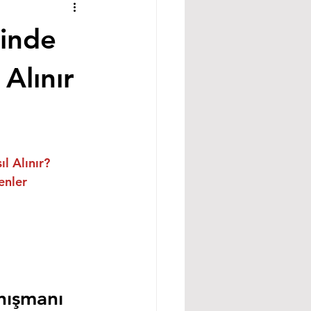
’inde
Alınır
l Alınır?
enler
nışmanı 