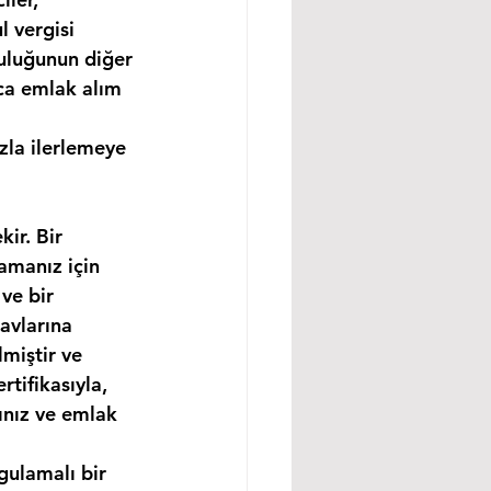
 vergisi 
uluğunun diğer 
ıca emlak alım 
zla ilerlemeye 
ir. Bir 
amanız için 
ve bir 
avlarına 
miştir ve 
tifikasıyla, 
nız ve emlak 
gulamalı bir 