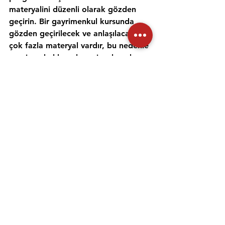
materyalini düzenli olarak gözden 
geçirin. Bir gayrimenkul kursunda 
gözden geçirilecek ve anlaşılacak 
çok fazla materyal vardır, bu nedenle 
gayrimenkul konularını incelemek ve 
anlamak için zaman ayırmak 
önemlidir. Alıştırma testleri yapmak 
ve bir emlak öğretmeniyle çalışmak, 
materyali daha iyi anlamanıza ve 
emlak sınavına hazırlanmanıza 
yardımcı olabilir. Her gün için ayrı bir 
zaman ayırın ve sınav gününde 
kendinize güvenmek için ne 
çalıştığınızı anladığınızdan emin olun.
Emlak danışmanı sınavına 
hazırlanmanıza yardımcı olması için 
uygulama sınavlarına girmeniz ve 
çevrimiçi eğitimler gibi diğer 