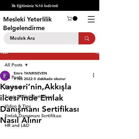
İlk Eğitiminiz %10 İndirimli
Mesleki Yeterlilik
Belgelendirme
Yazı
All Posts
Emre TANRISEVEN
All Posts
9 Nis 2022
5 dakikada okunur
Kayseri’nin,Akkışla
Business
ilcesi’inde Emlak
Servis Şöförü Sertifikası
Video & Tips
Danışmanı Sertifikası
Emlak Danışmanı Sertifikası
Nasıl Alınır
HR and L&D