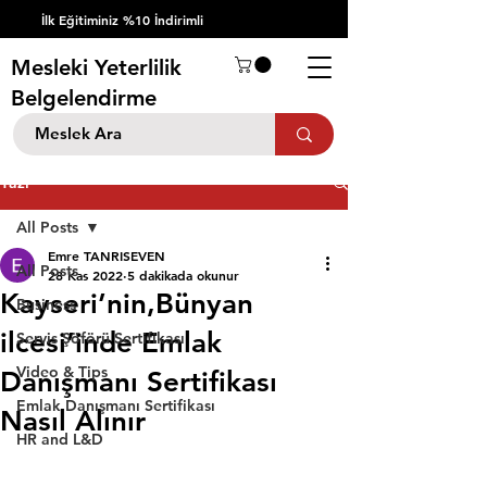
İlk Eğitiminiz %10 İndirimli
Mesleki Yeterlilik
Belgelendirme
Yazı
All Posts
Emre TANRISEVEN
All Posts
28 Kas 2022
5 dakikada okunur
Kayseri’nin,Bünyan
Business
ilcesi’inde Emlak
Servis Şöförü Sertifikası
Video & Tips
Danışmanı Sertifikası
Emlak Danışmanı Sertifikası
Nasıl Alınır
HR and L&D