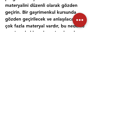
materyalini düzenli olarak gözden 
geçirin. Bir gayrimenkul kursunda 
gözden geçirilecek ve anlaşılacak 
çok fazla materyal vardır, bu nedenle 
gayrimenkul konularını incelemek ve 
anlamak için zaman ayırmak 
önemlidir. Alıştırma testleri yapmak 
ve bir emlak öğretmeniyle çalışmak, 
materyali daha iyi anlamanıza ve 
emlak sınavına hazırlanmanıza 
yardımcı olabilir. Her gün için ayrı bir 
zaman ayırın ve sınav gününde 
kendinize güvenmek için ne 
çalıştığınızı anladığınızdan emin olun.
Emlak danışmanı sınavına 
hazırlanmanıza yardımcı olması için 
uygulama sınavlarına girmeniz ve 
çevrimiçi eğitimler gibi diğer 