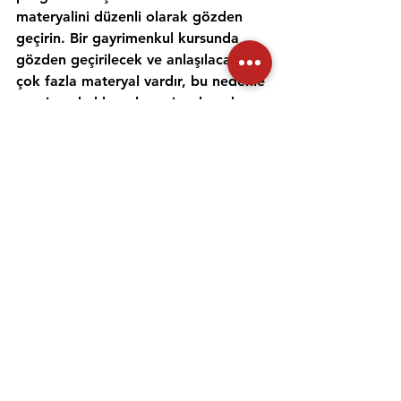
materyalini düzenli olarak gözden 
geçirin. Bir gayrimenkul kursunda 
gözden geçirilecek ve anlaşılacak 
çok fazla materyal vardır, bu nedenle 
gayrimenkul konularını incelemek ve 
anlamak için zaman ayırmak 
önemlidir. Alıştırma testleri yapmak 
ve bir emlak öğretmeniyle çalışmak, 
materyali daha iyi anlamanıza ve 
emlak sınavına hazırlanmanıza 
yardımcı olabilir. Her gün için ayrı bir 
zaman ayırın ve sınav gününde 
kendinize güvenmek için ne 
çalıştığınızı anladığınızdan emin olun.
Emlak danışmanı sınavına 
hazırlanmanıza yardımcı olması için 
uygulama sınavlarına girmeniz ve 
çevrimiçi eğitimler gibi diğer 