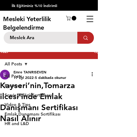
İlk Eğitiminiz %10 İndirimli
Mesleki Yeterlilik
Belgelendirme
Yazı
All Posts
Emre TANRISEVEN
All Posts
17 Eyl 2022
5 dakikada okunur
Kayseri’nin,Tomarza
Business
ilcesi’inde Emlak
Servis Şöförü Sertifikası
Video & Tips
Danışmanı Sertifikası
Emlak Danışmanı Sertifikası
Nasıl Alınır
HR and L&D