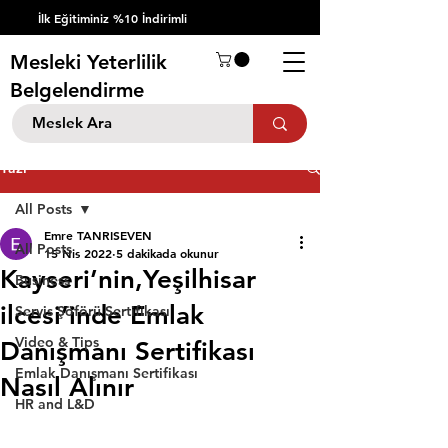
İlk Eğitiminiz %10 İndirimli
Mesleki Yeterlilik
Belgelendirme
Yazı
All Posts
Emre TANRISEVEN
All Posts
15 Nis 2022
5 dakikada okunur
Kayseri’nin,Yeşilhisar
Business
ilcesi’inde Emlak
Servis Şöförü Sertifikası
Video & Tips
Danışmanı Sertifikası
Emlak Danışmanı Sertifikası
Nasıl Alınır
HR and L&D