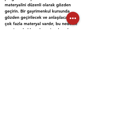
materyalini düzenli olarak gözden 
geçirin. Bir gayrimenkul kursunda 
gözden geçirilecek ve anlaşılacak 
çok fazla materyal vardır, bu nedenle 
gayrimenkul konularını incelemek ve 
anlamak için zaman ayırmak 
önemlidir. Alıştırma testleri yapmak 
ve bir emlak öğretmeniyle çalışmak, 
materyali daha iyi anlamanıza ve 
emlak sınavına hazırlanmanıza 
yardımcı olabilir. Her gün için ayrı bir 
zaman ayırın ve sınav gününde 
kendinize güvenmek için ne 
çalıştığınızı anladığınızdan emin olun.
Emlak danışmanı sınavına 
hazırlanmanıza yardımcı olması için 
uygulama sınavlarına girmeniz ve 
çevrimiçi eğitimler gibi diğer 