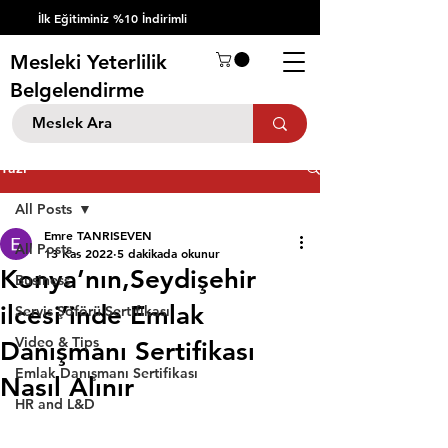
İlk Eğitiminiz %10 İndirimli
Mesleki Yeterlilik
Belgelendirme
Yazı
All Posts
Emre TANRISEVEN
All Posts
13 Kas 2022
5 dakikada okunur
Konya’nın,Seydişehir
Business
ilcesi’inde Emlak
Servis Şöförü Sertifikası
Video & Tips
Danışmanı Sertifikası
Emlak Danışmanı Sertifikası
Nasıl Alınır
HR and L&D