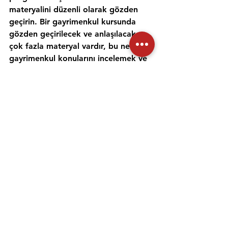
materyalini düzenli olarak gözden 
geçirin. Bir gayrimenkul kursunda 
gözden geçirilecek ve anlaşılacak 
çok fazla materyal vardır, bu nedenle 
gayrimenkul konularını incelemek ve 
anlamak için zaman ayırmak 
önemlidir. Alıştırma testleri yapmak 
ve bir emlak öğretmeniyle çalışmak, 
materyali daha iyi anlamanıza ve 
emlak sınavına hazırlanmanıza 
yardımcı olabilir. Her gün için ayrı bir 
zaman ayırın ve sınav gününde 
kendinize güvenmek için ne 
çalıştığınızı anladığınızdan emin olun.
Emlak danışmanı sınavına 
hazırlanmanıza yardımcı olması için 
uygulama sınavlarına girmeniz ve 
çevrimiçi eğitimler gibi diğer 