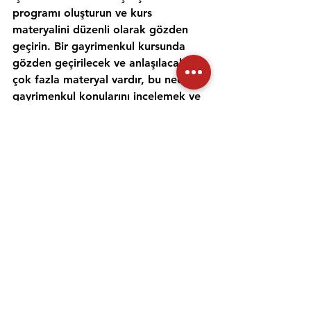
programı oluşturun ve kurs 
materyalini düzenli olarak gözden 
geçirin. Bir gayrimenkul kursunda 
gözden geçirilecek ve anlaşılacak 
çok fazla materyal vardır, bu nedenle 
gayrimenkul konularını incelemek ve 
anlamak için zaman ayırmak 
önemlidir. Alıştırma testleri yapmak 
ve bir emlak öğretmeniyle çalışmak, 
materyali daha iyi anlamanıza ve 
emlak sınavına hazırlanmanıza 
yardımcı olabilir. Her gün için ayrı bir 
zaman ayırın ve sınav gününde 
kendinize güvenmek için ne 
çalıştığınızı anladığınızdan emin olun.
Emlak danışmanı sınavına 
hazırlanmanıza yardımcı olması için 
uygulama sınavlarına girmeniz ve 