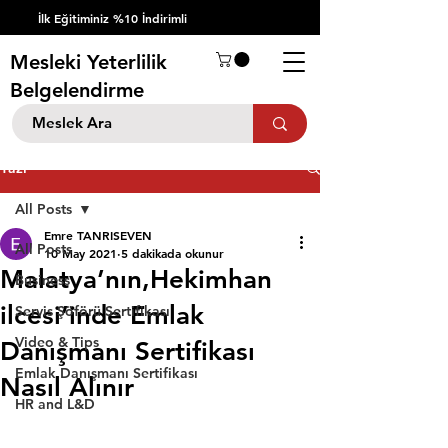
İlk Eğitiminiz %10 İndirimli
Mesleki Yeterlilik
Belgelendirme
Yazı
All Posts
Emre TANRISEVEN
All Posts
10 May 2021
5 dakikada okunur
Malatya’nın,Hekimhan
Business
ilcesi’inde Emlak
Servis Şöförü Sertifikası
Video & Tips
Danışmanı Sertifikası
Emlak Danışmanı Sertifikası
Nasıl Alınır
HR and L&D