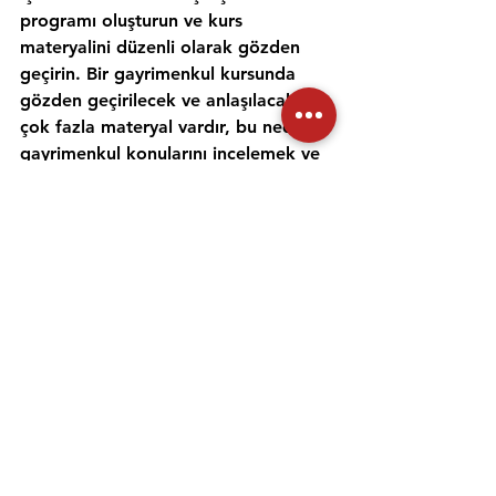
programı oluşturun ve kurs 
materyalini düzenli olarak gözden 
geçirin. Bir gayrimenkul kursunda 
gözden geçirilecek ve anlaşılacak 
çok fazla materyal vardır, bu nedenle 
gayrimenkul konularını incelemek ve 
anlamak için zaman ayırmak 
önemlidir. Alıştırma testleri yapmak 
ve bir emlak öğretmeniyle çalışmak, 
materyali daha iyi anlamanıza ve 
emlak sınavına hazırlanmanıza 
yardımcı olabilir. Her gün için ayrı bir 
zaman ayırın ve sınav gününde 
kendinize güvenmek için ne 
çalıştığınızı anladığınızdan emin olun.
Emlak danışmanı sınavına 
hazırlanmanıza yardımcı olması için 
uygulama sınavlarına girmeniz ve 