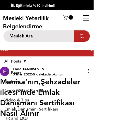
İlk Eğitiminiz %10 İndirimli
Mesleki Yeterlilik
Belgelendirme
Yazı
All Posts
Emre TANRISEVEN
All Posts
3 Mar 2022
5 dakikada okunur
Manisa’nın,Şehzadeler
Business
ilcesi’inde Emlak
Servis Şöförü Sertifikası
Video & Tips
Danışmanı Sertifikası
Emlak Danışmanı Sertifikası
Nasıl Alınır
HR and L&D