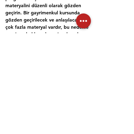
materyalini düzenli olarak gözden 
geçirin. Bir gayrimenkul kursunda 
gözden geçirilecek ve anlaşılacak 
çok fazla materyal vardır, bu nedenle 
gayrimenkul konularını incelemek ve 
anlamak için zaman ayırmak 
önemlidir. Alıştırma testleri yapmak 
ve bir emlak öğretmeniyle çalışmak, 
materyali daha iyi anlamanıza ve 
emlak sınavına hazırlanmanıza 
yardımcı olabilir. Her gün için ayrı bir 
zaman ayırın ve sınav gününde 
kendinize güvenmek için ne 
çalıştığınızı anladığınızdan emin olun.
Emlak danışmanı sınavına 
hazırlanmanıza yardımcı olması için 
uygulama sınavlarına girmeniz ve 
çevrimiçi eğitimler gibi diğer 