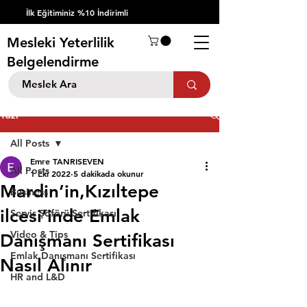
İlk Eğitiminiz %10 İndirimli
Mesleki Yeterlilik
Belgelendirme
Yazı
All Posts
Emre TANRISEVEN
All Posts
1 Eki 2022
5 dakikada okunur
Mardin’in,Kızıltepe
Business
ilcesi’inde Emlak
Servis Şöförü Sertifikası
Video & Tips
Danışmanı Sertifikası
Emlak Danışmanı Sertifikası
Nasıl Alınır
HR and L&D