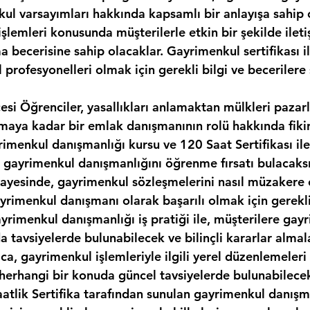
kul varsayımları hakkında kapsamlı bir anlayışa sahip 
şlemleri konusunda müşterilerle etkin bir şekilde ilet
 becerisine sahip olacaklar. Gayrimenkul sertifikası il
 profesyonelleri olmak için gerekli bilgi ve becerilere 
esi Öğrenciler, yasallıkları anlamaktan mülkleri pazar
maya kadar bir emlak danışmanının rolü hakkında fikir
rimenkul danışmanlığı kursu ve 120 Saat Sertifikası il
 gayrimenkul danışmanlığını öğrenme fırsatı bulacaksı
ayesinde, gayrimenkul sözleşmelerini nasıl müzakere 
rimenkul danışmanı olarak başarılı olmak için gerekli 
ayrimenkul danışmanlığı iş pratiği ile, müşterilere gay
a tavsiyelerde bulunabilecek ve bilinçli kararlar almal
ıca, gayrimenkul işlemleriyle ilgili yerel düzenlemeleri
i herhangi bir konuda güncel tavsiyelerde bulunabilece
aatlik Sertifika tarafından sunulan gayrimenkul danışma