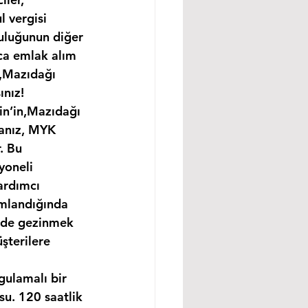
 vergisi 
uluğunun diğer 
ıca emlak alım 
n,Mazıdağı 
ınız!
in’in,Mazıdağı 
sanız, MYK 
. Bu 
yoneli 
ardımcı 
amlandığında 
ünde gezinmek 
şterilere 
gulamalı bir 
u. 120 saatlik 