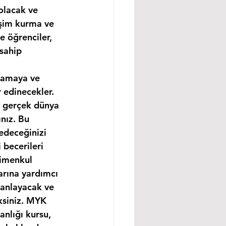
olacak ve 
işim kurma ve 
e öğrenciler, 
sahip 
lamaya ve 
 edinecekler. 
e gerçek dünya 
nız. Bu 
edeceğinizi 
becerileri 
rimenkul 
arına yardımcı 
 anlayacak ve 
ksiniz. MYK 
nlığı kursu, 