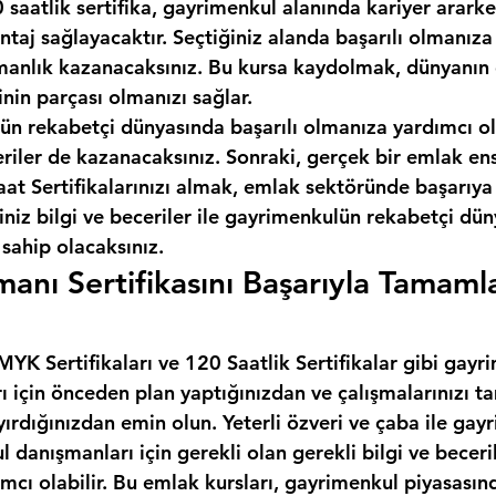
 saatlik sertifika, gayrimenkul alanında kariyer ararken
taj sağlayacaktır. Seçtiğiniz alanda başarılı olmanıza
anlık kazanacaksınız. Bu kursa kaydolmak, dünyanın e
inin parçası olmanızı sağlar.
ün rekabetçi dünyasında başarılı olmanıza yardımcı ol
eriler de kazanacaksınız. Sonraki, gerçek bir emlak en
t Sertifikalarınızı almak, emlak sektöründe başarıya 
iniz bilgi ve beceriler ile gayrimenkulün rekabetçi dü
 sahip olacaksınız.
anı Sertifikasını Başarıyla Tamaml
YK Sertifikaları ve 120 Saatlik Sertifikalar gibi gayr
rı için önceden plan yaptığınızdan ve çalışmalarınızı
yırdığınızdan emin olun. Yeterli özveri ve çaba ile gay
l danışmanları için gerekli olan gerekli bilgi ve beceril
cı olabilir. Bu emlak kursları, gayrimenkul piyasasınd