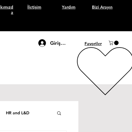
kımızd
İletişim
Yardım
Bizi Arayın
a
Giriş Yap
Favoriler
HR and L&D