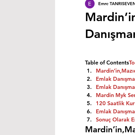
Emre TANRISEVE
Mardin’i
Danışmanı
Table of Contents
To
Mardin’in,Mazıd
Emlak Danışman
Emlak Danışman
Mardin Myk Sert
120 Saatlik Kurs
Emlak Danışmanı
Sonuç Olarak E
Mardin’in,Ma