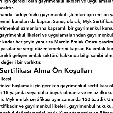
ı için gerekli olan gayrimenkul ilkeleri ve uygulamala
caktır.
manda Türkiye‘deki gayrimenkul işlemleri için en son y
temel konuları da kapsar. Sonuç olarak, Myk Sertifikas
gayrimenkul uzmanlarına kapsamlı bir gayrimenkul kursu
gayrimenkul ilkeleri ve uygulamalarından gayrimenkul
kadar her şeyin yanı sıra 
Mardin Emlak Odası
 gayrim
n yasalar ve vergi düzenlemelerini kapsar. Bu emlak ku
ürekli gelişen emlak sektörü hakkında bilgi sahibi olma
değerli bir varlıktır.
ertifikası Alma Ön Koşulları
ilcesi
inize başlamak için gereken gayrimenkul sertifikası o
çin 18 yaşında veya daha büyük olmanız ve en az ilkoku
ir. Myk emlak sertifikası aynı zamanda 120 Saatlik Üni
rtifikadır ve gayrimenkul ilkeleri, gayrimenkul hukuku
menkul değerlemesini içerir. Kursu tamamlayan öğrenci