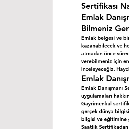
Sertifikası Na
Emlak Danış
Bilmeniz Ger
Emlak belgesi ve bi
kazanabilecek ve hey
atmadan önce süreci
verebilmeniz için e
inceleyeceğiz. Haydi
Emlak Danışm
Emlak Danışmanı Ser
uygulamaları hakkın
Gayrimenkul sertifik
gerçek dünya bilgis
bilgisi ve eğitimine
Saatlik Sertifikada