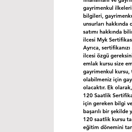
gayrimenkul ilkeleri
bilgileri, gayrimen
unsurları hakkında d
satımı hakkında bili
ilcesi Myk Sertifika
Ayrıca, sertifikanız
ilcesi özgü gereksin
emlak kursu size eml
gayrimenkul kursu, 
olabilmeniz için ga
olacaktır. Ek olara
120 Saatlik Sertifi
için gereken bilgi 
başarılı bir şekilde 
120 saatlik kursu t
eğitim dönemini ta