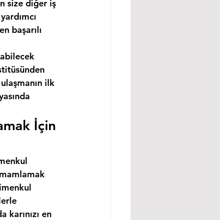
 size diğer iş 
 yardımcı 
n başarılı 
abilecek 
stitüsünden 
ulaşmanın ilk 
nyasında 
amak İçin 
imenkul 
 tamamlamak 
rimenkul 
erle 
a karınızı en 