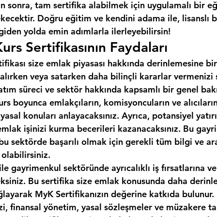
 sonra, tam sertifika alabilmek için uygulamalı bir e
cektir. Doğru eğitim ve kendini adama ile, lisanslı b
 giden yolda emin adımlarla ilerleyebilirsin!
urs Sertifikasının Faydaları
tifikası size emlak piyasası hakkında derinlemesine bir
alırken veya satarken daha bilinçli kararlar vermenizi
 satım süreci ve sektör hakkında kapsamlı bir genel bakı
urs boyunca emlakçıların, komisyoncuların ve alıcıların 
 yasal konuları anlayacaksınız. Ayrıca, potansiyel yatırı
emlak işinizi kurma becerileri kazanacaksınız. Bu gayr
, bu sektörde başarılı olmak için gerekli tüm bilgi ve ar
labilirsiniz.
ile gayrimenkul sektöründe ayrıcalıklı iş fırsatlarına ve
eksiniz. Bu sertifika size emlak konusunda daha derinle
ğlayarak MyK Sertifikanızın değerine katkıda bulunur.
izi, finansal yönetim, yasal sözleşmeler ve müzakere tak