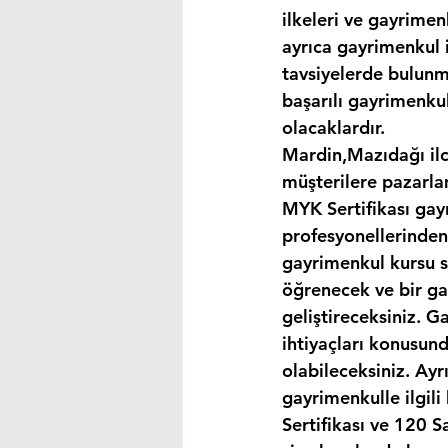
ilkeleri ve gayrimen
ayrıca gayrimenkul i
tavsiyelerde bulunma
başarılı gayrimenkul
olacaklardır.
Mardin,Mazıdağı ilc
müşterilere pazarla
MYK Sertifikası gay
profesyonellerinden
gayrimenkul kursu s
öğrenecek ve bir gay
geliştireceksiniz. G
ihtiyaçları konusund
olabileceksiniz. Ayr
gayrimenkulle ilgil
Sertifikası ve 120 S