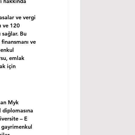
rı hakkında 
asalar ve vergi 
ı ve 120 
 sağlar. Bu 
 finansmanı ve 
enkul 
rsu, emlak 
k için 
lan Myk 
l diplomasına 
versite – E 
, gayrimenkul 
ler, 