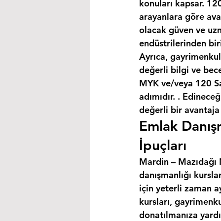
konuları kapsar. 120
arayanlara göre avan
olacak güven ve uzm
endüstrilerinden bir
Ayrıca, gayrimenkul
değerli bilgi ve bec
MYK ve/veya 120 Saa
adımıdır. . Edineceğ
değerli bir avantaja
Emlak Danışm
İpuçları
Mardin – Mazıdağı M
danışmanlığı kursla
için yeterli zaman a
kursları, gayrimenku
donatılmanıza yardım