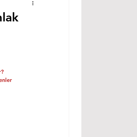
mlak
r?
enler
 