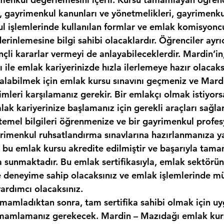
, gayrimenkul kanunları ve yönetmelikleri, gayrimenkul
kul işlemlerinde kullanılan formlar ve emlak komisyonc
erinlemesine bilgi sahibi olacaklardır. Öğrenciler ayr
nçli kararlar vermeyi de anlayabileceklerdir. Mardin’i
sı ile emlak kariyerinizde hızla ilerlemeye hazır olacaks
ı alabilmek için emlak kursu sınavını geçmeniz ve Mard
imleri karşılamanız gerekir. Bir emlakçı olmak istiyor
ak kariyerinize başlamanız için gerekli araçları sağlar
temel bilgileri öğrenmenize ve bir gayrimenkul profes
yrimenkul ruhsatlandırma sınavlarına hazırlanmanıza y
k, bu emlak kursu akredite edilmiştir ve başarıyla tam
ka sunmaktadır. Bu emlak sertifikasıyla, emlak sektör
ve deneyime sahip olacaksınız ve emlak işlemlerinde mü
yardımcı olacaksınız.
amamladıktan sonra, tam sertifika sahibi olmak için uy
mamlamanız gerekecek. Mardin – Mazıdağı emlak kurs