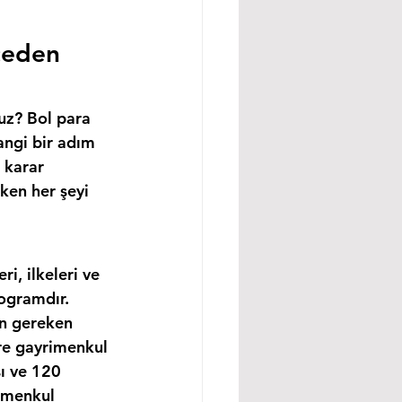
ceden 
uz? Bol para 
angi bir adım 
 karar 
ken her şeyi 
, ilkeleri ve 
ogramdır. 
in gereken 
re gayrimenkul 
ı ve 120 
imenkul 