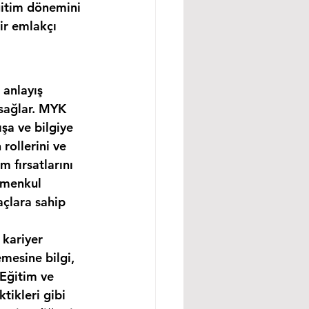
ğitim dönemini 
ir emlakçı 
 anlayış 
 sağlar. MYK 
şa ve bilgiye 
rollerini ve 
m fırsatlarını 
imenkul 
açlara sahip 
 kariyer 
mesine bilgi, 
 Eğitim ve 
tikleri gibi 