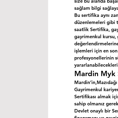
size bu alanda başar
sağlam bilgi sağlaya
Bu sertifika aynı za
düzenlemeleri gibi 
saatlik Sertifika, 
gayrimenkul kursu, 
değerlendirmelerine 
işlemleri için en so
profesyonellerinin s
yararlanabilecekleri 
Mardin Myk S
Mardin’in,Mazıdağı 
Gayrimenkul kariyer
Sertifikası almak i
sahip olmanız gerek
Devlet onaylı bir Se
finansmanı ve gayri