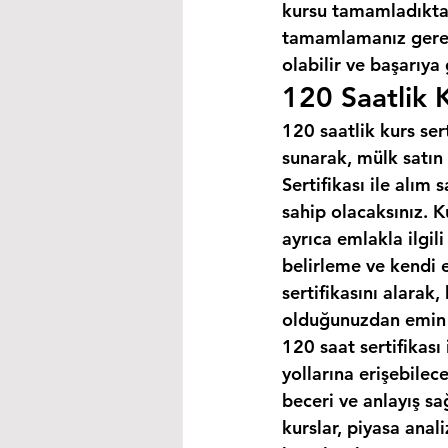
kursu tamamladıktan
tamamlamanız gereke
olabilir ve başarıya
120 Saatlik K
120 saatlik kurs ser
sunarak, mülk satın 
Sertifikası ile alım
sahip olacaksınız. K
ayrıca emlakla ilgili
belirleme ve kendi 
sertifikasını alarak
olduğunuzdan emin o
120 saat sertifikası 
yollarına erişebilec
beceri ve anlayış sa
kurslar, piyasa anal