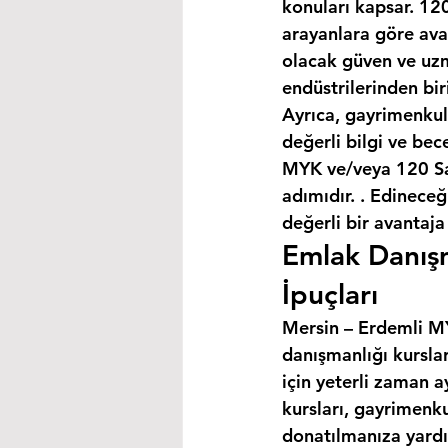
konuları kapsar. 120
arayanlara göre avan
olacak güven ve uzm
endüstrilerinden bir
Ayrıca, gayrimenkul
değerli bilgi ve bec
MYK ve/veya 120 Saa
adımıdır. . Edineceğ
değerli bir avantaja
Emlak Danışm
İpuçları
Mersin – Erdemli MYK
danışmanlığı kursla
için yeterli zaman a
kursları, gayrimenku
donatılmanıza yardım