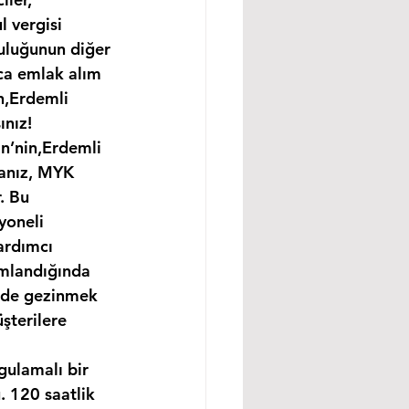
 vergisi 
uluğunun diğer 
ıca emlak alım 
n,Erdemli 
ınız!
in’nin,Erdemli 
sanız, MYK 
. Bu 
yoneli 
ardımcı 
amlandığında 
ünde gezinmek 
şterilere 
gulamalı bir 
 120 saatlik 