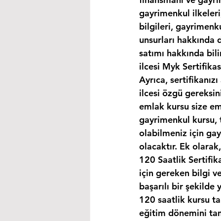
gayrimenkul ilkeleri
bilgileri, gayrimen
unsurları hakkında d
satımı hakkında bili
ilcesi Myk Sertifika
Ayrıca, sertifikanız
ilcesi özgü gereksin
emlak kursu size eml
gayrimenkul kursu, 
olabilmeniz için ga
olacaktır. Ek olara
120 Saatlik Sertifi
için gereken bilgi 
başarılı bir şekilde 
120 saatlik kursu t
eğitim dönemini ta