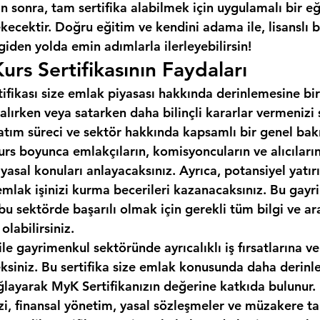
 sonra, tam sertifika alabilmek için uygulamalı bir e
cektir. Doğru eğitim ve kendini adama ile, lisanslı b
 giden yolda emin adımlarla ilerleyebilirsin!
urs Sertifikasının Faydaları
tifikası size emlak piyasası hakkında derinlemesine bir
alırken veya satarken daha bilinçli kararlar vermenizi
 satım süreci ve sektör hakkında kapsamlı bir genel bakı
urs boyunca emlakçıların, komisyoncuların ve alıcıların 
 yasal konuları anlayacaksınız. Ayrıca, potansiyel yatırı
emlak işinizi kurma becerileri kazanacaksınız. Bu gayr
, bu sektörde başarılı olmak için gerekli tüm bilgi ve ar
labilirsiniz.
ile gayrimenkul sektöründe ayrıcalıklı iş fırsatlarına ve
eksiniz. Bu sertifika size emlak konusunda daha derinle
ğlayarak MyK Sertifikanızın değerine katkıda bulunur.
izi, finansal yönetim, yasal sözleşmeler ve müzakere tak