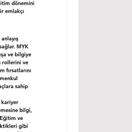
ğitim dönemini 
ir emlakçı 
 anlayış 
 sağlar. MYK 
şa ve bilgiye 
rollerini ve 
m fırsatlarını 
imenkul 
açlara sahip 
 kariyer 
mesine bilgi, 
 Eğitim ve 
tikleri gibi 