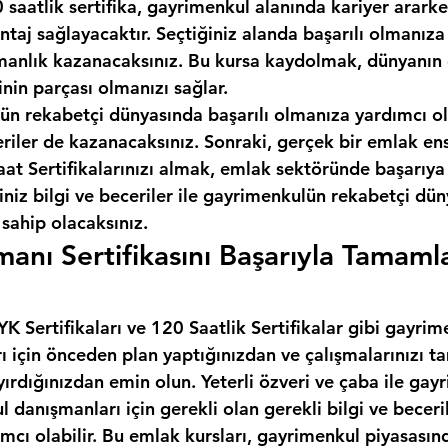
 saatlik sertifika, gayrimenkul alanında kariyer ararken
taj sağlayacaktır. Seçtiğiniz alanda başarılı olmanıza
anlık kazanacaksınız. Bu kursa kaydolmak, dünyanın e
inin parçası olmanızı sağlar.
ün rekabetçi dünyasında başarılı olmanıza yardımcı ol
eriler de kazanacaksınız. Sonraki, gerçek bir emlak en
t Sertifikalarınızı almak, emlak sektöründe başarıya 
iniz bilgi ve beceriler ile gayrimenkulün rekabetçi dü
 sahip olacaksınız.
anı Sertifikasını Başarıyla Tamaml
 Sertifikaları ve 120 Saatlik Sertifikalar gibi gayrim
rı için önceden plan yaptığınızdan ve çalışmalarınızı
yırdığınızdan emin olun. Yeterli özveri ve çaba ile gay
l danışmanları için gerekli olan gerekli bilgi ve beceril
cı olabilir. Bu emlak kursları, gayrimenkul piyasasınd