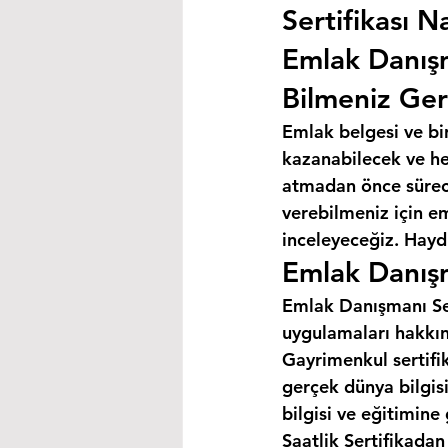
Sertifikası Na
Emlak Danış
Bilmeniz Ger
Emlak belgesi ve bi
kazanabilecek ve hey
atmadan önce süreci
verebilmeniz için e
inceleyeceğiz. Haydi
Emlak Danışm
Emlak Danışmanı Ser
uygulamaları hakkın
Gayrimenkul sertifik
gerçek dünya bilgis
bilgisi ve eğitimine
Saatlik Sertifikada