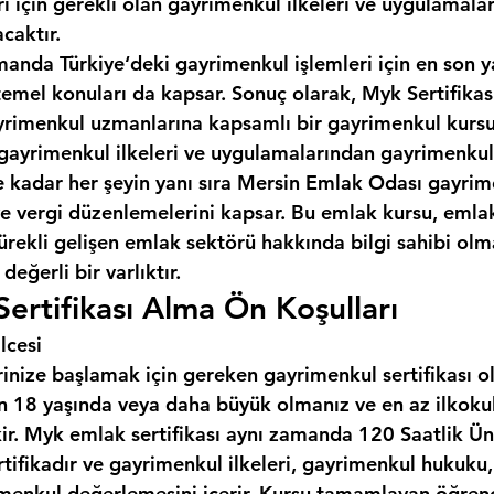
ı için gerekli olan gayrimenkul ilkeleri ve uygulamala
caktır.
manda Türkiye‘deki gayrimenkul işlemleri için en son y
temel konuları da kapsar. Sonuç olarak, Myk Sertifikas
gayrimenkul uzmanlarına kapsamlı bir gayrimenkul kursu
gayrimenkul ilkeleri ve uygulamalarından gayrimenkul
kadar her şeyin yanı sıra 
Mersin Emlak Odası
 gayrim
 ve vergi düzenlemelerini kapsar. Bu emlak kursu, emla
ürekli gelişen emlak sektörü hakkında bilgi sahibi olma
değerli bir varlıktır.
ertifikası Alma Ön Koşulları
lcesi
inize başlamak için gereken gayrimenkul sertifikası o
çin 18 yaşında veya daha büyük olmanız ve en az ilkoku
ir. Myk emlak sertifikası aynı zamanda 120 Saatlik Üni
rtifikadır ve gayrimenkul ilkeleri, gayrimenkul hukuku
menkul değerlemesini içerir. Kursu tamamlayan öğrenci