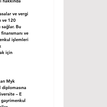
rı hakkında 
asalar ve vergi 
ı ve 120 
 sağlar. Bu 
 finansmanı ve 
enkul işlemleri 
k 
k için 
lan Myk 
l diplomasına 
versite – E 
, gayrimenkul 
ler, 