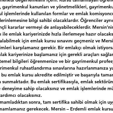
, gayrimenkul kanunları ve yönetmelikleri, gayrimenkul
kul işlemlerinde kullanılan formlar ve emlak komisyonc
erinlemesine bilgi sahibi olacaklardır. Öğrenciler ayr
nçli kararlar vermeyi de anlayabileceklerdir. Mersin’ni
sı ile emlak kariyerinizde hızla ilerlemeye hazır olacaks
ı alabilmek için emlak kursu sınavını geçmeniz ve Mers
imleri karşılamanız gerekir. Bir emlakçı olmak istiyor
ak kariyerinize başlamanız için gerekli araçları sağlar
temel bilgileri öğrenmenize ve bir gayrimenkul profes
yrimenkul ruhsatlandırma sınavlarına hazırlanmanıza y
k, bu emlak kursu akredite edilmiştir ve başarıyla tam
ka sunmaktadır. Bu emlak sertifikasıyla, emlak sektör
ve deneyime sahip olacaksınız ve emlak işlemlerinde mü
yardımcı olacaksınız.
amamladıktan sonra, tam sertifika sahibi olmak için uy
mamlamanız gerekecek. Mersin – Erdemli emlak kursu.