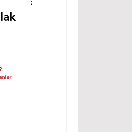
lak
?
enler