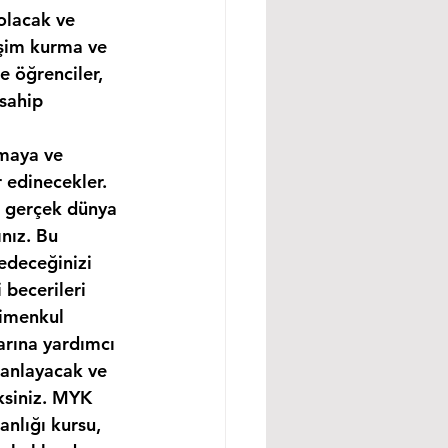
olacak ve 
işim kurma ve 
e öğrenciler, 
sahip 
amaya ve 
 edinecekler. 
e gerçek dünya 
nız. Bu 
edeceğinizi 
becerileri 
rimenkul 
arına yardımcı 
 anlayacak ve 
ksiniz. MYK 
nlığı kursu, 