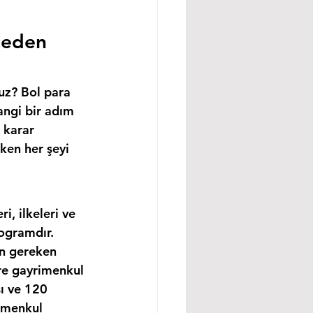
ceden 
uz? Bol para 
angi bir adım 
 karar 
ken her şeyi 
, ilkeleri ve 
ogramdır. 
in gereken 
re gayrimenkul 
ı ve 120 
imenkul 