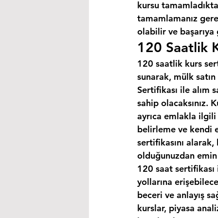
kursu tamamladıktan
tamamlamanız gereke
olabilir ve başarıya
120 Saatlik K
120 saatlik kurs ser
sunarak, mülk satın 
Sertifikası ile alım
sahip olacaksınız. K
ayrıca emlakla ilgili
belirleme ve kendi 
sertifikasını alarak
olduğunuzdan emin o
120 saat sertifikası 
yollarına erişebilec
beceri ve anlayış sa
kurslar, piyasa anal