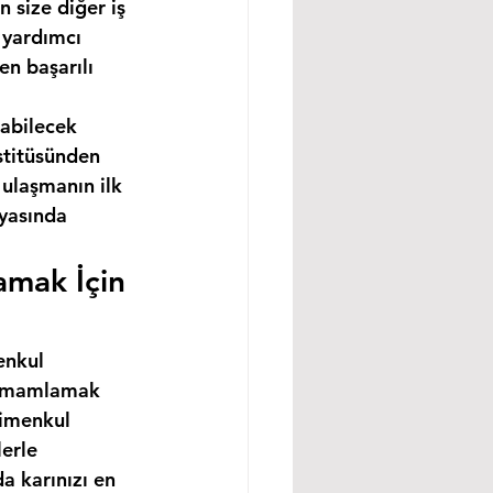
 size diğer iş 
 yardımcı 
n başarılı 
abilecek 
stitüsünden 
ulaşmanın ilk 
nyasında 
amak İçin 
enkul 
 tamamlamak 
rimenkul 
erle 
a karınızı en 