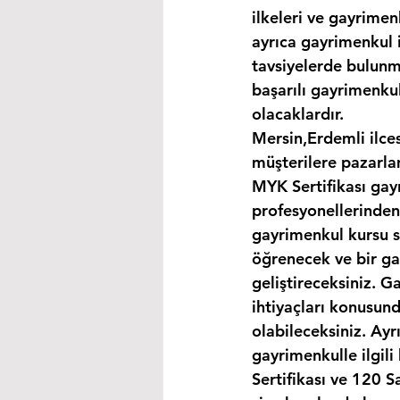
ilkeleri ve gayrimen
ayrıca gayrimenkul i
tavsiyelerde bulunma
başarılı gayrimenkul
olacaklardır.
Mersin,Erdemli ilce
müşterilere pazarla
MYK Sertifikası gay
profesyonellerinden
gayrimenkul kursu s
öğrenecek ve bir gay
geliştireceksiniz. G
ihtiyaçları konusund
olabileceksiniz. Ayr
gayrimenkulle ilgil
Sertifikası ve 120 S