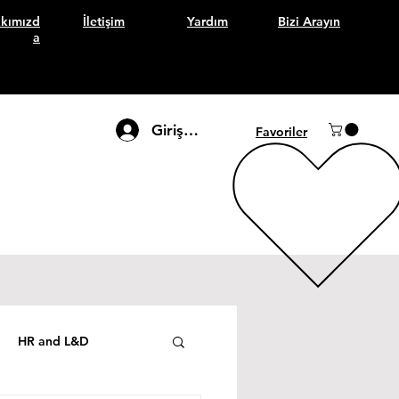
kımızd
İletişim
Yardım
Bizi Arayın
a
Giriş Yap
Favoriler
HR and L&D