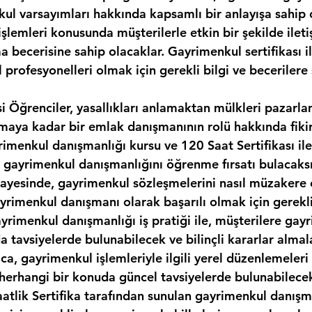
kul varsayımları hakkında kapsamlı bir anlayışa sahip 
şlemleri konusunda müşterilerle etkin bir şekilde ilet
 becerisine sahip olacaklar. Gayrimenkul sertifikası il
 profesyonelleri olmak için gerekli bilgi ve becerilere 
si Öğrenciler, yasallıkları anlamaktan mülkleri pazarl
maya kadar bir emlak danışmanının rolü hakkında fikir
rimenkul danışmanlığı kursu ve 120 Saat Sertifikası il
 gayrimenkul danışmanlığını öğrenme fırsatı bulacaksı
ayesinde, gayrimenkul sözleşmelerini nasıl müzakere 
rimenkul danışmanı olarak başarılı olmak için gerekli 
ayrimenkul danışmanlığı iş pratiği ile, müşterilere gay
a tavsiyelerde bulunabilecek ve bilinçli kararlar almal
ıca, gayrimenkul işlemleriyle ilgili yerel düzenlemeleri
i herhangi bir konuda güncel tavsiyelerde bulunabilece
aatlik Sertifika tarafından sunulan gayrimenkul danışma