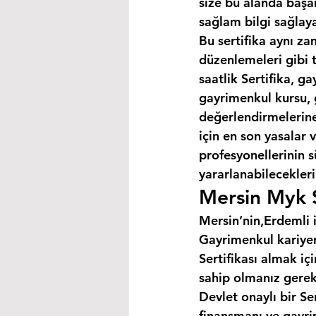
size bu alanda başar
sağlam bilgi sağlaya
Bu sertifika aynı za
düzenlemeleri gibi 
saatlik Sertifika, 
gayrimenkul kursu, 
değerlendirmelerine 
için en son yasalar
profesyonellerinin s
yararlanabilecekleri 
Mersin Myk S
Mersin’nin,Erdemli i
Gayrimenkul kariyer
Sertifikası almak i
sahip olmanız gerek
Devlet onaylı bir Se
finansmanı ve gayri