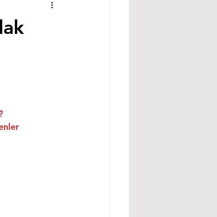
lak
?
enler