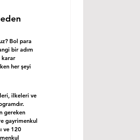
ceden 
uz? Bol para 
angi bir adım 
 karar 
ken her şeyi 
i, ilkeleri ve 
ogramdır. 
in gereken 
re gayrimenkul 
ı ve 120 
imenkul 