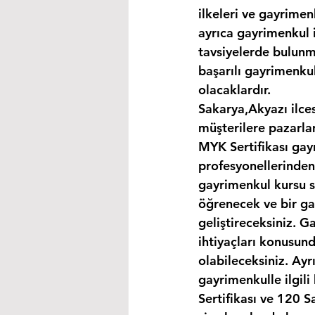
ilkeleri ve gayrimen
ayrıca gayrimenkul i
tavsiyelerde bulunma
başarılı gayrimenkul
olacaklardır.
Sakarya,Akyazı ilce
müşterilere pazarla
MYK Sertifikası gay
profesyonellerinden
gayrimenkul kursu s
öğrenecek ve bir gay
geliştireceksiniz. G
ihtiyaçları konusund
olabileceksiniz. Ayr
gayrimenkulle ilgil
Sertifikası ve 120 S