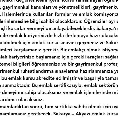
, gayrimenkul kanunları ve yönetmelikleri, gayrimenkul
kul işlemlerinde kullanılan formlar ve emlak komisyonc
erinlemesine bilgi sahibi olacaklardır. Öğrenciler ayr
nçli kararlar vermeyi de anlayabileceklerdir. Sakarya’n
sı ile emlak kariyerinizde hızla ilerlemeye hazır olacaks
ı alabilmek için emlak kursu sınavını geçmeniz ve Saka
imleri karşılamanız gerekir. Bir emlakçı olmak istiyor
ak kariyerinize başlamanız için gerekli araçları sağlar
temel bilgileri öğrenmenize ve bir gayrimenkul profes
yrimenkul ruhsatlandırma sınavlarına hazırlanmanıza y
k, bu emlak kursu akredite edilmiştir ve başarıyla tam
ka sunmaktadır. Bu emlak sertifikasıyla, emlak sektör
ve deneyime sahip olacaksınız ve emlak işlemlerinde mü
yardımcı olacaksınız.
amamladıktan sonra, tam sertifika sahibi olmak için uy
mamlamanız gerekecek. Sakarya – Akyazı emlak kursu.