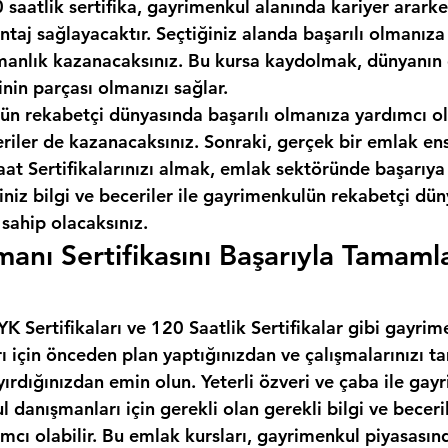
 saatlik sertifika, gayrimenkul alanında kariyer ararken
taj sağlayacaktır. Seçtiğiniz alanda başarılı olmanıza
anlık kazanacaksınız. Bu kursa kaydolmak, dünyanın e
inin parçası olmanızı sağlar.
ün rekabetçi dünyasında başarılı olmanıza yardımcı ol
eriler de kazanacaksınız. Sonraki, gerçek bir emlak en
t Sertifikalarınızı almak, emlak sektöründe başarıya 
iniz bilgi ve beceriler ile gayrimenkulün rekabetçi dü
 sahip olacaksınız.
anı Sertifikasını Başarıyla Tamaml
 Sertifikaları ve 120 Saatlik Sertifikalar gibi gayrim
rı için önceden plan yaptığınızdan ve çalışmalarınızı
yırdığınızdan emin olun. Yeterli özveri ve çaba ile gay
l danışmanları için gerekli olan gerekli bilgi ve beceril
cı olabilir. Bu emlak kursları, gayrimenkul piyasasınd