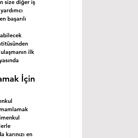
 size diğer iş 
 yardımcı 
n başarılı 
abilecek 
stitüsünden 
ulaşmanın ilk 
nyasında 
amak İçin 
enkul 
 tamamlamak 
rimenkul 
erle 
a karınızı en 