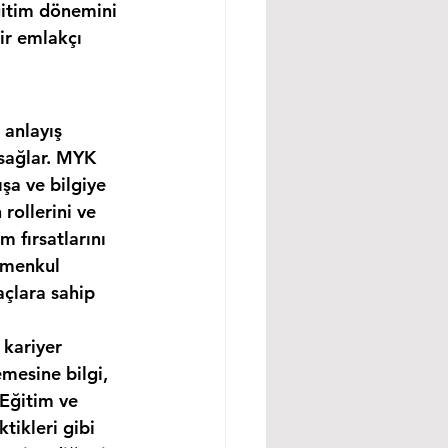
ğitim dönemini 
ir emlakçı 
 anlayış 
 sağlar. MYK 
şa ve bilgiye 
rollerini ve 
m fırsatlarını 
imenkul 
açlara sahip 
 kariyer 
mesine bilgi, 
 Eğitim ve 
tikleri gibi 