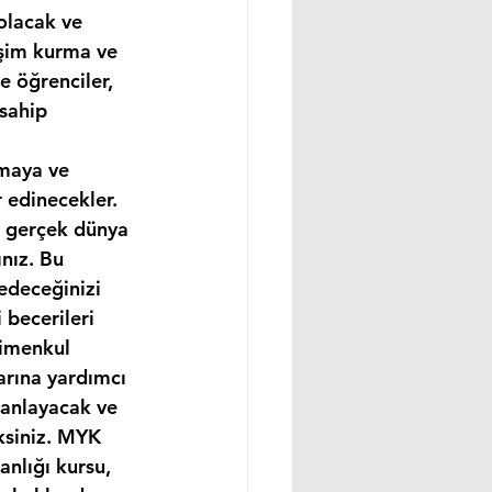
olacak ve 
işim kurma ve 
e öğrenciler, 
sahip 
amaya ve 
 edinecekler. 
e gerçek dünya 
nız. Bu 
edeceğinizi 
becerileri 
rimenkul 
arına yardımcı 
 anlayacak ve 
ksiniz. MYK 
nlığı kursu, 