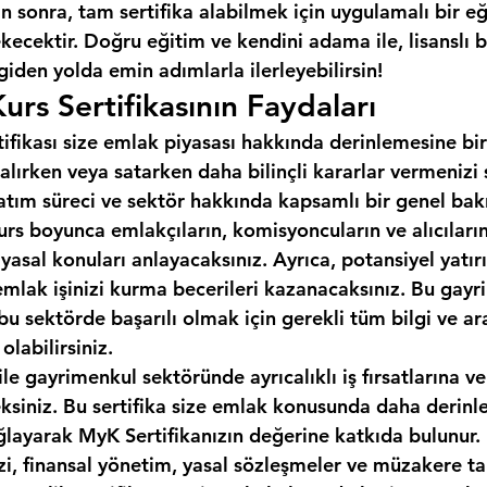
 sonra, tam sertifika alabilmek için uygulamalı bir e
cektir. Doğru eğitim ve kendini adama ile, lisanslı b
 giden yolda emin adımlarla ilerleyebilirsin!
urs Sertifikasının Faydaları
tifikası size emlak piyasası hakkında derinlemesine bir
alırken veya satarken daha bilinçli kararlar vermenizi
 satım süreci ve sektör hakkında kapsamlı bir genel bakı
urs boyunca emlakçıların, komisyoncuların ve alıcıların 
 yasal konuları anlayacaksınız. Ayrıca, potansiyel yatırı
emlak işinizi kurma becerileri kazanacaksınız. Bu gayr
, bu sektörde başarılı olmak için gerekli tüm bilgi ve ar
labilirsiniz.
ile gayrimenkul sektöründe ayrıcalıklı iş fırsatlarına ve
eksiniz. Bu sertifika size emlak konusunda daha derinle
ğlayarak MyK Sertifikanızın değerine katkıda bulunur.
izi, finansal yönetim, yasal sözleşmeler ve müzakere tak