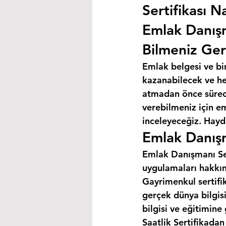
Sertifikası Na
Emlak Danış
Bilmeniz Ger
Emlak belgesi ve bi
kazanabilecek ve hey
atmadan önce süreci
verebilmeniz için e
inceleyeceğiz. Haydi
Emlak Danışm
Emlak Danışmanı Ser
uygulamaları hakkın
Gayrimenkul sertifik
gerçek dünya bilgis
bilgisi ve eğitimine
Saatlik Sertifikada