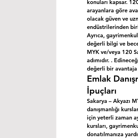
konuları kapsar. 120
arayanlara göre avan
olacak güven ve uzm
endüstrilerinden bir
Ayrıca, gayrimenkul
değerli bilgi ve bec
MYK ve/veya 120 Saa
adımıdır. . Edineceğ
değerli bir avantaja
Emlak Danışm
İpuçları
Sakarya – Akyazı MYK
danışmanlığı kursla
için yeterli zaman a
kursları, gayrimenku
donatılmanıza yardım