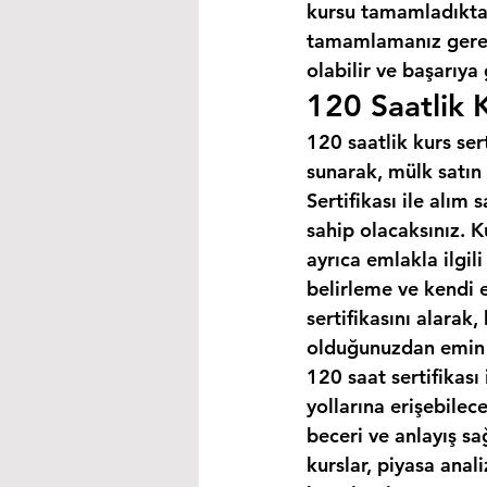
kursu tamamladıktan
tamamlamanız gereke
olabilir ve başarıya
120 Saatlik K
120 saatlik kurs ser
sunarak, mülk satın 
Sertifikası ile alım
sahip olacaksınız. K
ayrıca emlakla ilgili
belirleme ve kendi 
sertifikasını alarak
olduğunuzdan emin o
120 saat sertifikası 
yollarına erişebilec
beceri ve anlayış sa
kurslar, piyasa anal