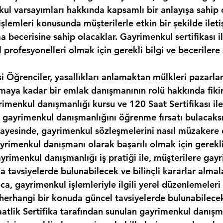
kul varsayımları hakkında kapsamlı bir anlayışa sahip 
şlemleri konusunda müşterilerle etkin bir şekilde ilet
 becerisine sahip olacaklar. Gayrimenkul sertifikası il
 profesyonelleri olmak için gerekli bilgi ve becerilere 
si Öğrenciler, yasallıkları anlamaktan mülkleri pazarl
maya kadar bir emlak danışmanının rolü hakkında fikir
rimenkul danışmanlığı kursu ve 120 Saat Sertifikası il
 gayrimenkul danışmanlığını öğrenme fırsatı bulacaksı
ayesinde, gayrimenkul sözleşmelerini nasıl müzakere 
rimenkul danışmanı olarak başarılı olmak için gerekli 
ayrimenkul danışmanlığı iş pratiği ile, müşterilere gay
a tavsiyelerde bulunabilecek ve bilinçli kararlar almal
ıca, gayrimenkul işlemleriyle ilgili yerel düzenlemeleri
i herhangi bir konuda güncel tavsiyelerde bulunabilece
aatlik Sertifika tarafından sunulan gayrimenkul danışma