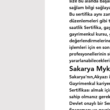
size bu alanda başar
sağlam bilgi sağlaya
Bu sertifika aynı za
düzenlemeleri gibi 
saatlik Sertifika, 
gayrimenkul kursu, 
değerlendirmelerine 
işlemleri için en so
profesyonellerinin s
yararlanabilecekleri 
Sakarya Myk 
Sakarya’nın,Akyazı i
Gayrimenkul kariyer
Sertifikası almak i
sahip olmanız gerek
Devlet onaylı bir Se
finansmanı ve gayri