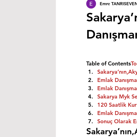
Emre TANRISEVE
Sakarya’n
Danışmanı
Table of Contents
To
Sakarya’nın,Aky
Emlak Danışman
Emlak Danışman
Sakarya Myk Ser
120 Saatlik Kurs
Emlak Danışmanı
Sonuç Olarak E
Sakarya’nın,