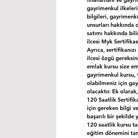
gayrimenkul ilkeleri
bilgileri, gayrimen
unsurları hakkında d
satımı hakkında bili
ilcesi Myk Sertifika
Ayrıca, sertifikanız
ilcesi özgü gereksin
emlak kursu size eml
gayrimenkul kursu, 
olabilmeniz için ga
olacaktır. Ek olara
120 Saatlik Sertifi
için gereken bilgi 
başarılı bir şekilde 
120 saatlik kursu t
eğitim dönemini ta