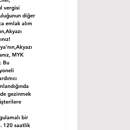
 vergisi 
uluğunun diğer 
ıca emlak alım 
ın,Akyazı 
ınız!
rya’nın,Akyazı 
sanız, MYK 
. Bu 
yoneli 
ardımcı 
amlandığında 
ünde gezinmek 
şterilere 
gulamalı bir 
 120 saatlik 