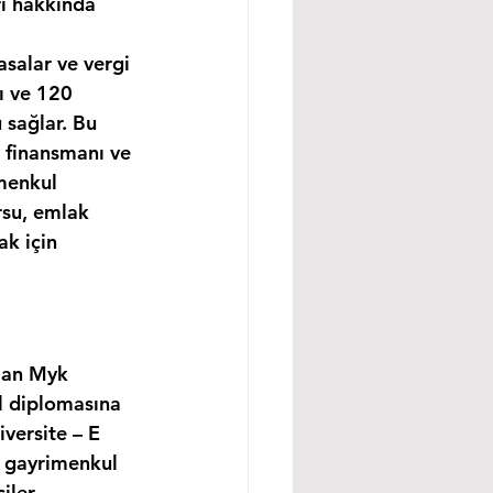
rı hakkında 
asalar ve vergi 
ı ve 120 
 sağlar. Bu 
 finansmanı ve 
menkul 
rsu, emlak 
k için 
lan Myk 
l diplomasına 
versite – E 
, gayrimenkul 
ler, 