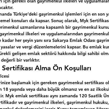
ı için gerekli olan gayrimenkul ilkeleri ve uygulamala
caktır.
manda Türkiye‘deki gayrimenkul işlemleri için en son y
temel konuları da kapsar. Sonuç olarak, Myk Sertifikas
gayrimenkul uzmanlarına kapsamlı bir gayrimenkul kursu
gayrimenkul ilkeleri ve uygulamalarından gayrimenkul
kadar her şeyin yanı sıra 
Sakarya Emlak Odası
 gayri
n yasalar ve vergi düzenlemelerini kapsar. Bu emlak ku
ürekli gelişen emlak sektörü hakkında bilgi sahibi olma
değerli bir varlıktır.
Sertifikası Alma Ön Koşulları
lcesi
inize başlamak için gereken gayrimenkul sertifikası o
çin 18 yaşında veya daha büyük olmanız ve en az ilkoku
ir. Myk emlak sertifikası aynı zamanda 120 Saatlik Üni
rtifikadır ve gayrimenkul ilkeleri, gayrimenkul hukuku
menkul değerlemesini içerir. Kursu tamamlayan öğrenci