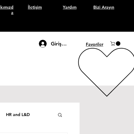
kımızd
İletişim
Yardım
Bizi Arayın
a
Giriş Yap
Favoriler
HR and L&D