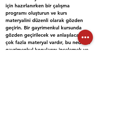
için hazırlanırken bir çalışma 
programı oluşturun ve kurs 
materyalini düzenli olarak gözden 
geçirin. Bir gayrimenkul kursunda 
gözden geçirilecek ve anlaşılacak 
çok fazla materyal vardır, bu nedenle 
gayrimenkul konularını incelemek ve 
anlamak için zaman ayırmak 
önemlidir. Alıştırma testleri yapmak 
ve bir emlak öğretmeniyle çalışmak, 
materyali daha iyi anlamanıza ve 
emlak sınavına hazırlanmanıza 
yardımcı olabilir. Her gün için ayrı bir 
zaman ayırın ve sınav gününde 
kendinize güvenmek için ne 
çalıştığınızı anladığınızdan emin olun.
Emlak danışmanı sınavına 
hazırlanmanıza yardımcı olması için 