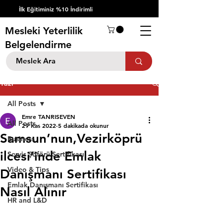
İlk Eğitiminiz %10 İndirimli
Mesleki Yeterlilik
Belgelendirme
Yazı
All Posts
Emre TANRISEVEN
All Posts
29 Kas 2022
5 dakikada okunur
Samsun’nun,Vezirköprü
Business
ilcesi’inde Emlak
Servis Şöförü Sertifikası
Video & Tips
Danışmanı Sertifikası
Emlak Danışmanı Sertifikası
Nasıl Alınır
HR and L&D