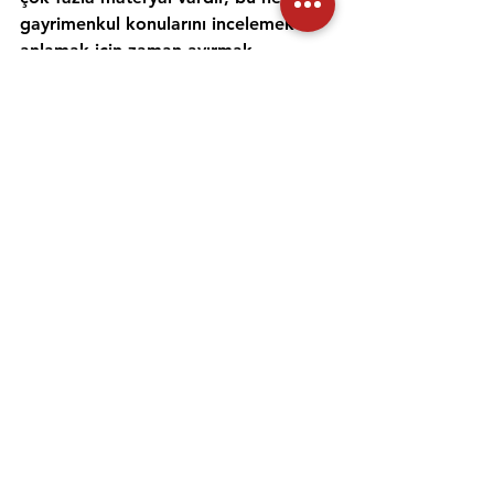
gayrimenkul konularını incelemek ve 
anlamak için zaman ayırmak 
önemlidir. Alıştırma testleri yapmak 
ve bir emlak öğretmeniyle çalışmak, 
materyali daha iyi anlamanıza ve 
emlak sınavına hazırlanmanıza 
yardımcı olabilir. Her gün için ayrı bir 
zaman ayırın ve sınav gününde 
kendinize güvenmek için ne 
çalıştığınızı anladığınızdan emin olun.
Emlak danışmanı sınavına 
hazırlanmanıza yardımcı olması için 
uygulama sınavlarına girmeniz ve 
çevrimiçi eğitimler gibi diğer 
kaynakları kullanmanız da önemlidir. 
Bu arada, emlak kursu Siirt – 
Baykan MYK Sertifikası ve 120 Saat 
Sertifikası, emlak danışmanları için 