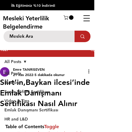
İlk Eğitiminiz %10 İndirimli
Mesleki Yeterlilik
Belgelendirme
Yazı
All Posts
Emre TANRISEVEN
All Posts
21 Kas 2022
5 dakikada okunur
Siirt’in,Baykan ilcesi’inde
Business
Emlak Danışmanı
Servis Şöförü Sertifikası
Video & Tips
Sertifikası Nasıl Alınır
Emlak Danışmanı Sertifikası
HR and L&D
Table of Contents
Toggle