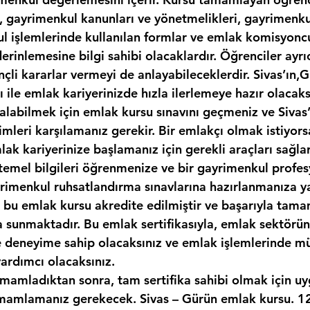
, gayrimenkul kanunları ve yönetmelikleri, gayrimenkul
kul işlemlerinde kullanılan formlar ve emlak komisyonc
erinlemesine bilgi sahibi olacaklardır. Öğrenciler ayr
nçli kararlar vermeyi de anlayabileceklerdir. Sivas’ın,
sı ile emlak kariyerinizde hızla ilerlemeye hazır olacaks
ı alabilmek için emlak kursu sınavını geçmeniz ve Sivas
imleri karşılamanız gerekir. Bir emlakçı olmak istiyor
ak kariyerinize başlamanız için gerekli araçları sağlar
temel bilgileri öğrenmenize ve bir gayrimenkul profes
yrimenkul ruhsatlandırma sınavlarına hazırlanmanıza y
k, bu emlak kursu akredite edilmiştir ve başarıyla tam
ka sunmaktadır. Bu emlak sertifikasıyla, emlak sektör
ve deneyime sahip olacaksınız ve emlak işlemlerinde mü
yardımcı olacaksınız.
amamladıktan sonra, tam sertifika sahibi olmak için uy
mamlamanız gerekecek. Sivas – Gürün emlak kursu. 12