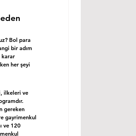
ceden 
uz? Bol para 
angi bir adım 
 karar 
ken her şeyi 
ilkeleri ve 
ogramdır. 
in gereken 
re gayrimenkul 
ı ve 120 
imenkul 