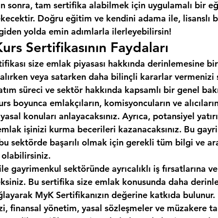
 sonra, tam sertifika alabilmek için uygulamalı bir e
cektir. Doğru eğitim ve kendini adama ile, lisanslı b
 giden yolda emin adımlarla ilerleyebilirsin!
urs Sertifikasının Faydaları
tifikası size emlak piyasası hakkında derinlemesine bir
alırken veya satarken daha bilinçli kararlar vermenizi
 satım süreci ve sektör hakkında kapsamlı bir genel bakı
urs boyunca emlakçıların, komisyoncuların ve alıcıların 
 yasal konuları anlayacaksınız. Ayrıca, potansiyel yatırı
emlak işinizi kurma becerileri kazanacaksınız. Bu gayr
, bu sektörde başarılı olmak için gerekli tüm bilgi ve ar
labilirsiniz.
ile gayrimenkul sektöründe ayrıcalıklı iş fırsatlarına ve
eksiniz. Bu sertifika size emlak konusunda daha derinle
ğlayarak MyK Sertifikanızın değerine katkıda bulunur.
izi, finansal yönetim, yasal sözleşmeler ve müzakere tak