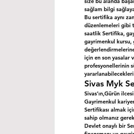
size bu alanda başar
sağlam bilgi sağlaya
Bu sertifika aynı za
düzenlemeleri gibi 
saatlik Sertifika, 
gayrimenkul kursu, 
değerlendirmelerine 
için en son yasalar
profesyonellerinin s
yararlanabilecekleri 
Sivas Myk Se
Sivas’ın,Gürün ilcesi
Gayrimenkul kariyer
Sertifikası almak i
sahip olmanız gerek
Devlet onaylı bir Se
finansmanı ve gayri