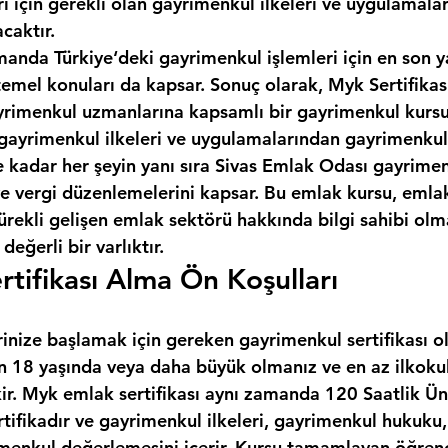
ı için gerekli olan gayrimenkul ilkeleri ve uygulamala
caktır.
manda Türkiye‘deki gayrimenkul işlemleri için en son y
temel konuları da kapsar. Sonuç olarak, Myk Sertifikas
gayrimenkul uzmanlarına kapsamlı bir gayrimenkul kursu
gayrimenkul ilkeleri ve uygulamalarından gayrimenkul
kadar her şeyin yanı sıra 
Sivas Emlak Odası
 gayrimen
 ve vergi düzenlemelerini kapsar. Bu emlak kursu, emla
ürekli gelişen emlak sektörü hakkında bilgi sahibi olma
değerli bir varlıktır.
rtifikası Alma Ön Koşulları
inize başlamak için gereken gayrimenkul sertifikası o
çin 18 yaşında veya daha büyük olmanız ve en az ilkoku
ir. Myk emlak sertifikası aynı zamanda 120 Saatlik Üni
rtifikadır ve gayrimenkul ilkeleri, gayrimenkul hukuku
menkul değerlemesini içerir. Kursu tamamlayan öğrenci