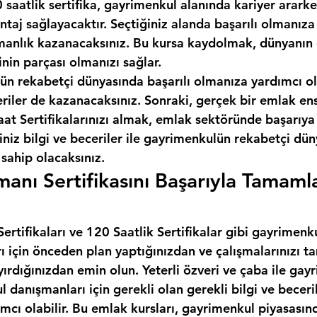
 saatlik sertifika, gayrimenkul alanında kariyer ararken
taj sağlayacaktır. Seçtiğiniz alanda başarılı olmanıza
anlık kazanacaksınız. Bu kursa kaydolmak, dünyanın e
inin parçası olmanızı sağlar.
ün rekabetçi dünyasında başarılı olmanıza yardımcı ol
eriler de kazanacaksınız. Sonraki, gerçek bir emlak en
t Sertifikalarınızı almak, emlak sektöründe başarıya 
iniz bilgi ve beceriler ile gayrimenkulün rekabetçi dü
 sahip olacaksınız.
anı Sertifikasını Başarıyla Tamaml
rtifikaları ve 120 Saatlik Sertifikalar gibi gayrimenku
rı için önceden plan yaptığınızdan ve çalışmalarınızı
yırdığınızdan emin olun. Yeterli özveri ve çaba ile gay
l danışmanları için gerekli olan gerekli bilgi ve beceril
cı olabilir. Bu emlak kursları, gayrimenkul piyasasınd