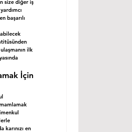
 size diğer iş 
 yardımcı 
n başarılı 
abilecek 
stitüsünden 
ulaşmanın ilk 
nyasında 
amak İçin 
l 
 tamamlamak 
rimenkul 
erle 
a karınızı en 