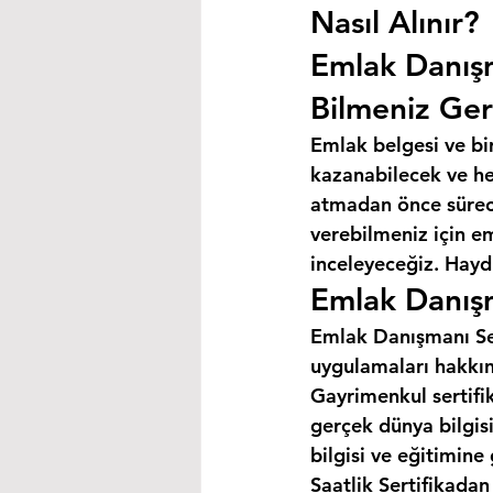
Nasıl Alınır?
Emlak Danış
Bilmeniz Ger
Emlak belgesi ve bi
kazanabilecek ve hey
atmadan önce süreci
verebilmeniz için e
inceleyeceğiz. Haydi
Emlak Danışm
Emlak Danışmanı Sert
uygulamaları hakkın
Gayrimenkul sertifik
gerçek dünya bilgis
bilgisi ve eğitimine
Saatlik Sertifikada