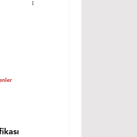
enler
ikası 