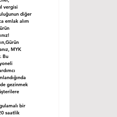
 vergisi 
uluğunun diğer 
ıca emlak alım 
Gürün 
ınız!
’ın,Gürün 
sanız, MYK 
. Bu 
yoneli 
ardımcı 
amlandığında 
ünde gezinmek 
şterilere 
gulamalı bir 
0 saatlik 