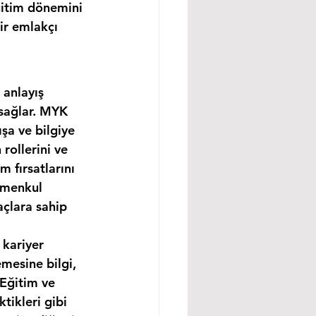
ğitim dönemini 
ir emlakçı 
 anlayış 
 sağlar. MYK 
şa ve bilgiye 
rollerini ve 
m fırsatlarını 
imenkul 
açlara sahip 
 kariyer 
mesine bilgi, 
 Eğitim ve 
tikleri gibi 