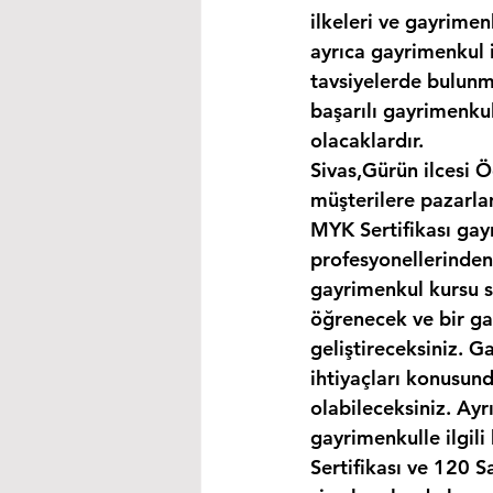
ilkeleri ve gayrimen
ayrıca gayrimenkul i
tavsiyelerde bulunma
başarılı gayrimenkul
olacaklardır.
Sivas,Gürün ilcesi Ö
müşterilere pazarla
MYK Sertifikası gay
profesyonellerinden
gayrimenkul kursu s
öğrenecek ve bir gay
geliştireceksiniz. G
ihtiyaçları konusund
olabileceksiniz. Ayr
gayrimenkulle ilgil
Sertifikası ve 120 S