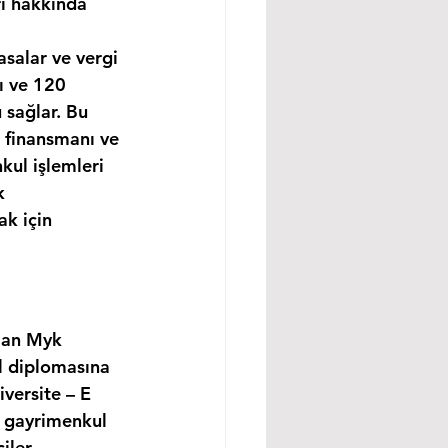
rı hakkında 
asalar ve vergi 
ı ve 120 
 sağlar. Bu 
 finansmanı ve 
kul işlemleri 
k 
k için 
lan Myk 
l diplomasına 
versite – E 
, gayrimenkul 
ler, 