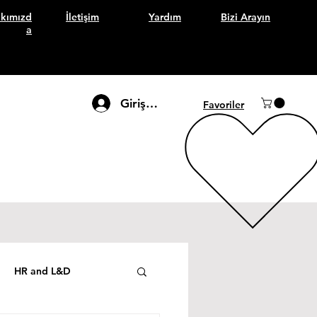
kımızd
İletişim
Yardım
Bizi Arayın
a
Giriş Yap
Favoriler
HR and L&D