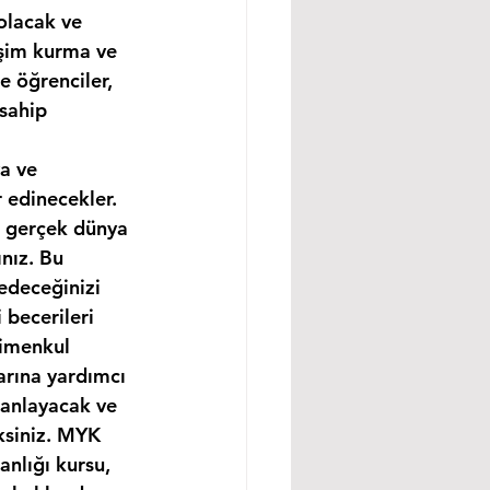
olacak ve 
işim kurma ve 
e öğrenciler, 
sahip 
a ve 
 edinecekler. 
e gerçek dünya 
nız. Bu 
edeceğinizi 
becerileri 
rimenkul 
arına yardımcı 
 anlayacak ve 
ksiniz. MYK 
nlığı kursu, 