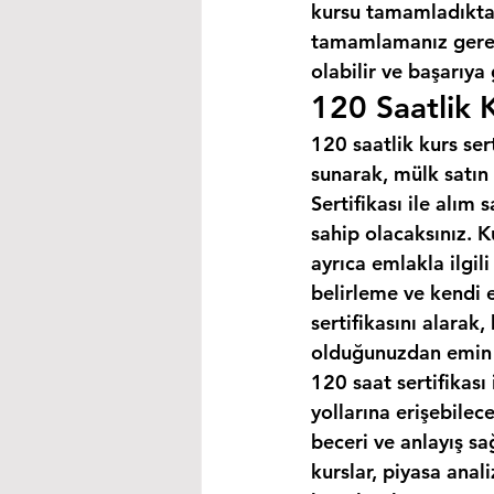
kursu tamamladıktan
tamamlamanız gereke
olabilir ve başarıya
120 Saatlik K
120 saatlik kurs ser
sunarak, mülk satın 
Sertifikası ile alım
sahip olacaksınız. K
ayrıca emlakla ilgili
belirleme ve kendi 
sertifikasını alarak
olduğunuzdan emin o
120 saat sertifikası 
yollarına erişebilec
beceri ve anlayış sa
kurslar, piyasa anal