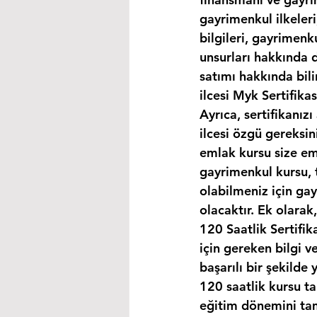
gayrimenkul ilkeleri
bilgileri, gayrimen
unsurları hakkında d
satımı hakkında bili
ilcesi Myk Sertifika
Ayrıca, sertifikanız
ilcesi özgü gereksin
emlak kursu size eml
gayrimenkul kursu, 
olabilmeniz için ga
olacaktır. Ek olara
120 Saatlik Sertifi
için gereken bilgi 
başarılı bir şekilde 
120 saatlik kursu t
eğitim dönemini ta