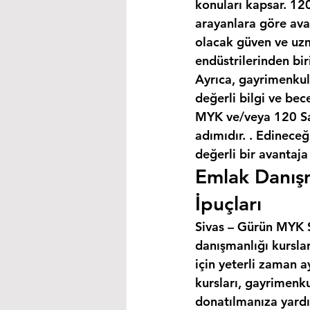
konuları kapsar. 120
arayanlara göre avan
olacak güven ve uzm
endüstrilerinden bir
Ayrıca, gayrimenkul
değerli bilgi ve bec
MYK ve/veya 120 Saa
adımıdır. . Edineceğ
değerli bir avantaja
Emlak Danışm
İpuçları
Sivas – Gürün MYK Se
danışmanlığı kursla
için yeterli zaman a
kursları, gayrimenku
donatılmanıza yardım