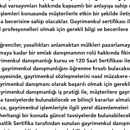
kul varsayımları hakkında kapsamlı bir anlayışa sahip 
şlemleri konusunda müşterilerle etkin bir şekilde ilet
 becerisine sahip olacaklar. Gayrimenkul sertifikası il
 profesyonelleri olmak için gerekli bilgi ve becerilere 
ğrenciler, yasallıkları anlamaktan mülkleri pazarlamay
maya kadar bir emlak danışmanının rolü hakkında fikir
rimenkul danışmanlığı kursu ve 120 Saat Sertifikası il
 gayrimenkul danışmanlığını öğrenme fırsatı bulacaksı
ayesinde, gayrimenkul sözleşmelerini nasıl müzakere 
rimenkul danışmanı olarak başarılı olmak için gerekli 
ayrimenkul danışmanlığı iş pratiği ile, müşterilere gay
a tavsiyelerde bulunabilecek ve bilinçli kararlar almal
ıca, gayrimenkul işlemleriyle ilgili yerel düzenlemeleri
i herhangi bir konuda güncel tavsiyelerde bulunabilece
aatlik Sertifika tarafından sunulan gayrimenkul danışma