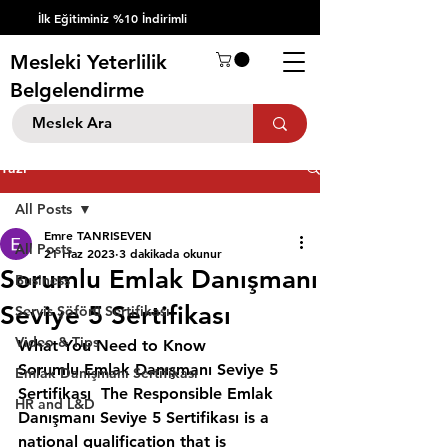
İlk Eğitiminiz %10 İndirimli
Mesleki Yeterlilik
Belgelendirme
Yazı
All Posts
Emre TANRISEVEN
All Posts
21 Haz 2023
3 dakikada okunur
Sorumlu Emlak Danışmanı
Business
Seviye 5 Sertifikası
Servis Şöförü Sertifikası
Video & Tips
What You Need to Know 
Sorumlu Emlak Danışmanı Seviye 5 
Emlak Danışmanı Sertifikası
Sertifikası  The Responsible Emlak 
HR and L&D
Danışmanı Seviye 5 Sertifikası is a 
national qualification that is 