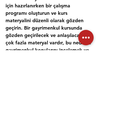
için hazırlanırken bir çalışma 
programı oluşturun ve kurs 
materyalini düzenli olarak gözden 
geçirin. Bir gayrimenkul kursunda 
gözden geçirilecek ve anlaşılacak 
çok fazla materyal vardır, bu nedenle 
gayrimenkul konularını incelemek ve 
anlamak için zaman ayırmak 
önemlidir. Alıştırma testleri yapmak 
ve bir emlak öğretmeniyle çalışmak, 
materyali daha iyi anlamanıza ve 
emlak sınavına hazırlanmanıza 
yardımcı olabilir. Her gün için ayrı bir 
zaman ayırın ve sınav gününde 
kendinize güvenmek için ne 
çalıştığınızı anladığınızdan emin olun.
Emlak danışmanı sınavına 
hazırlanmanıza yardımcı olması için 