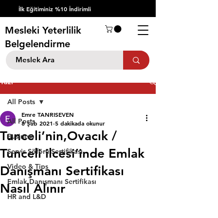
İlk Eğitiminiz %10 İndirimli
Mesleki Yeterlilik
Belgelendirme
Yazı
All Posts
Emre TANRISEVEN
All Posts
8 Şub 2021
5 dakikada okunur
Tunceli’nin,Ovacık /
Business
Tunceli ilcesi’inde Emlak
Servis Şöförü Sertifikası
Video & Tips
Danışmanı Sertifikası
Emlak Danışmanı Sertifikası
Nasıl Alınır
HR and L&D