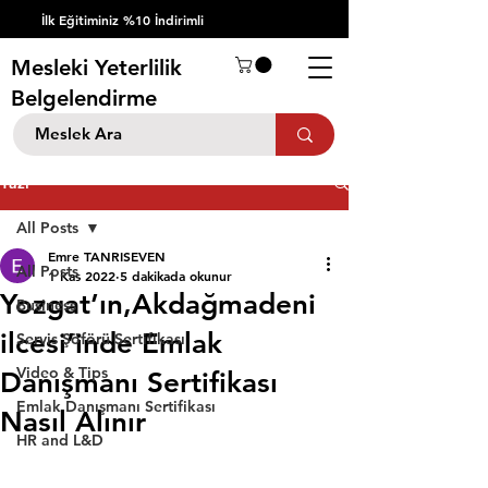
İlk Eğitiminiz %10 İndirimli
Mesleki Yeterlilik
Belgelendirme
Yazı
All Posts
Emre TANRISEVEN
All Posts
1 Kas 2022
5 dakikada okunur
Yozgat’ın,Akdağmadeni
Business
ilcesi’inde Emlak
Servis Şöförü Sertifikası
Video & Tips
Danışmanı Sertifikası
Emlak Danışmanı Sertifikası
Nasıl Alınır
HR and L&D