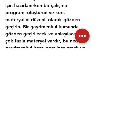
için hazırlanırken bir çalışma 
programı oluşturun ve kurs 
materyalini düzenli olarak gözden 
geçirin. Bir gayrimenkul kursunda 
gözden geçirilecek ve anlaşılacak 
çok fazla materyal vardır, bu nedenle 
gayrimenkul konularını incelemek ve 
anlamak için zaman ayırmak 
önemlidir. Alıştırma testleri yapmak 
ve bir emlak öğretmeniyle çalışmak, 
materyali daha iyi anlamanıza ve 
emlak sınavına hazırlanmanıza 
yardımcı olabilir. Her gün için ayrı bir 
zaman ayırın ve sınav gününde 
kendinize güvenmek için ne 
çalıştığınızı anladığınızdan emin olun.
Emlak danışmanı sınavına 
hazırlanmanıza yardımcı olması için 