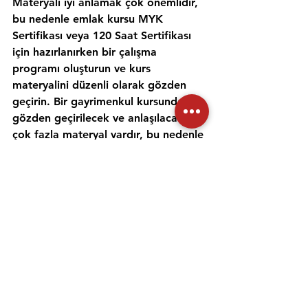
Materyali iyi anlamak çok önemlidir, 
bu nedenle emlak kursu MYK 
Sertifikası veya 120 Saat Sertifikası 
için hazırlanırken bir çalışma 
programı oluşturun ve kurs 
materyalini düzenli olarak gözden 
geçirin. Bir gayrimenkul kursunda 
gözden geçirilecek ve anlaşılacak 
çok fazla materyal vardır, bu nedenle 
gayrimenkul konularını incelemek ve 
anlamak için zaman ayırmak 
önemlidir. Alıştırma testleri yapmak 
ve bir emlak öğretmeniyle çalışmak, 
materyali daha iyi anlamanıza ve 
emlak sınavına hazırlanmanıza 
yardımcı olabilir. Her gün için ayrı bir 
zaman ayırın ve sınav gününde 
kendinize güvenmek için ne 
çalıştığınızı anladığınızdan emin olun.