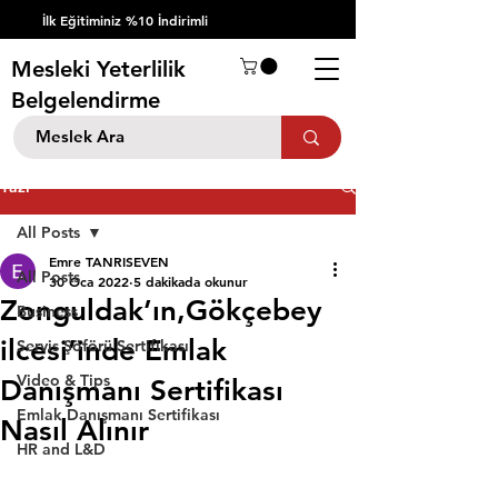
İlk Eğitiminiz %10 İndirimli
Mesleki Yeterlilik
Belgelendirme
Yazı
All Posts
Emre TANRISEVEN
All Posts
30 Oca 2022
5 dakikada okunur
Zonguldak’ın,Gökçebey
Business
ilcesi’inde Emlak
Servis Şöförü Sertifikası
Video & Tips
Danışmanı Sertifikası
Emlak Danışmanı Sertifikası
Nasıl Alınır
HR and L&D