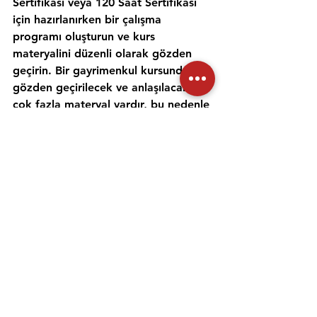
Sertifikası veya 120 Saat Sertifikası 
için hazırlanırken bir çalışma 
programı oluşturun ve kurs 
materyalini düzenli olarak gözden 
geçirin. Bir gayrimenkul kursunda 
gözden geçirilecek ve anlaşılacak 
çok fazla materyal vardır, bu nedenle 
gayrimenkul konularını incelemek ve 
anlamak için zaman ayırmak 
önemlidir. Alıştırma testleri yapmak 
ve bir emlak öğretmeniyle çalışmak, 
materyali daha iyi anlamanıza ve 
emlak sınavına hazırlanmanıza 
yardımcı olabilir. Her gün için ayrı bir 
zaman ayırın ve sınav gününde 
kendinize güvenmek için ne 
çalıştığınızı anladığınızdan emin olun.
Emlak danışmanı sınavına 
hazırlanmanıza yardımcı olması için 