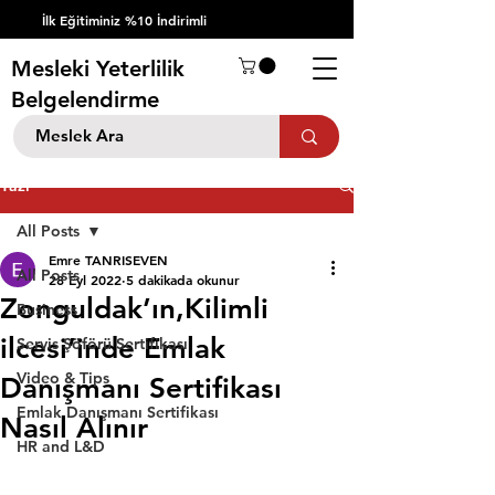
İlk Eğitiminiz %10 İndirimli
Mesleki Yeterlilik
Belgelendirme
Yazı
All Posts
Emre TANRISEVEN
All Posts
28 Eyl 2022
5 dakikada okunur
Zonguldak’ın,Kilimli
Business
ilcesi’inde Emlak
Servis Şöförü Sertifikası
Video & Tips
Danışmanı Sertifikası
Emlak Danışmanı Sertifikası
Nasıl Alınır
HR and L&D