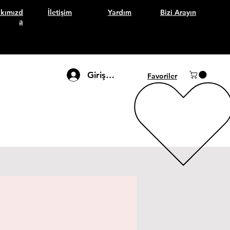
kımızd
İletişim
Yardım
Bizi Arayın
a
Giriş Yap
Favoriler