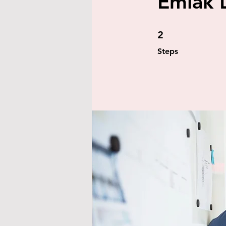
Emlak 
2 Steps
2
Steps