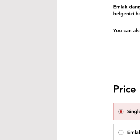
Emlak danışm
belgenizi h
You can als
Price
Sing
Emlak