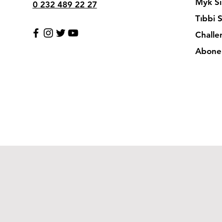
Myk Sı
0 232 489 22 27
Tıbbi 
Challe
Abonel