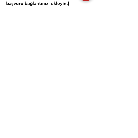
başvuru bağlantınızı ekleyin.]
Hijyen belgesi ile işletmenizi daha
güvenilir ve hijyenik bir marka haline
getirin. Başvuru yapın, müşterilerinize
sağlıklı bir deneyim sunun! 💙🌐
#HijyenBelgesi #GüvendeKal
#İşletmeniKorumaAltınaAl
Ofis Adresi