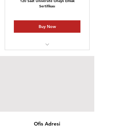
120 Saat Üniversite Onaylı Emlak
Sertifikası
Buy Now
Video Eğitim
Teorik Testler
Ofis Adresi