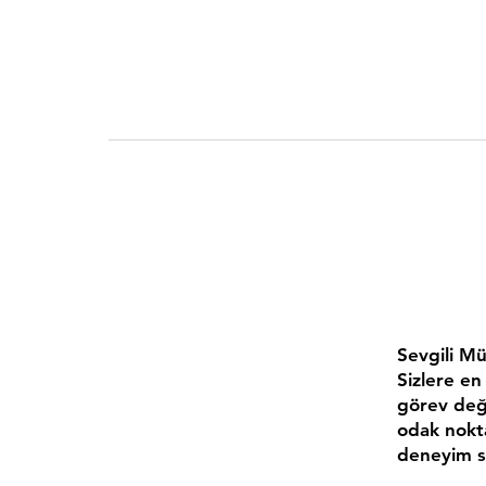
Sevgili Mü
Sizlere en
görev deği
odak noktas
deneyim s