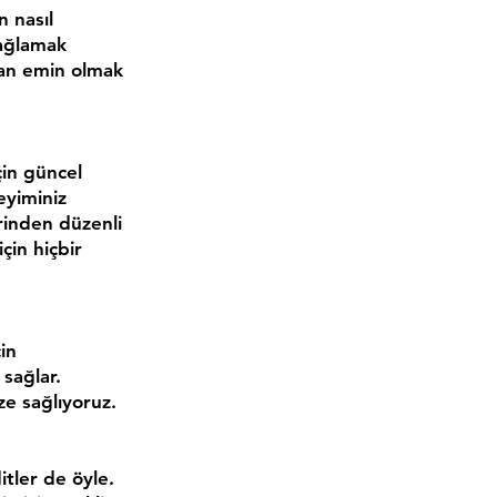
n nasıl
sağlamak
dan emin olmak
çin güncel
eyiminiz
erinden düzenli
çin hiçbir
in
 sağlar.
ize sağlıyoruz.
itler de öyle.