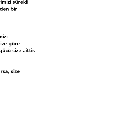
mizi sürekli
eden bir
nizi
nize göre
ücü size aittir.
ursa, size