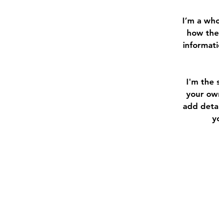
I’m a who
how they
informati
I'm the 
your own
add detai
y