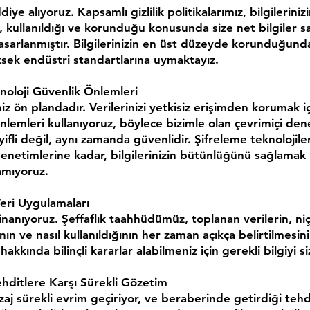
iddiye alıyoruz. Kapsamlı gizlilik politikalarımız, bilgilerinizi
, kullanıldığı ve korunduğu konusunda size net bilgiler 
asarlanmıştır. Bilgilerinizin en üst düzeyde korunduğun
ksek endüstri standartlarına uymaktayız.
noloji Güvenlik Önlemleri
iz ön plandadır. Verilerinizi yetkisiz erişimden korumak i
nlemleri kullanıyoruz, böylece bizimle olan çevrimiçi den
ifli değil, aynı zamanda güvenlidir. Şifreleme teknolojil
enetimlerine kadar, bilgilerinizin bütünlüğünü sağlamak i
amıyoruz.
Veri Uygulamaları
 inanıyoruz. Şeffaflık taahhüdümüz, toplanan verilerin, niç
nın ve nasıl kullanıldığının her zaman açıkça belirtilmesini
z hakkında bilinçli kararlar alabilmeniz için gerekli bilgiyi s
ehditlere Karşı Sürekli Gözetim
yzaj sürekli evrim geçiriyor, ve beraberinde getirdiği tehd