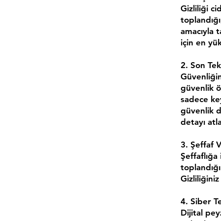
Gizliliği c
toplandığı
amacıyla t
için en yü
2. Son Tek
Güvenliğin
güvenlik ö
sadece key
güvenlik d
detayı atl
3. Şeffaf 
Şeffaflığa
toplandığı
Gizliliğini
4. Siber T
Dijital pe