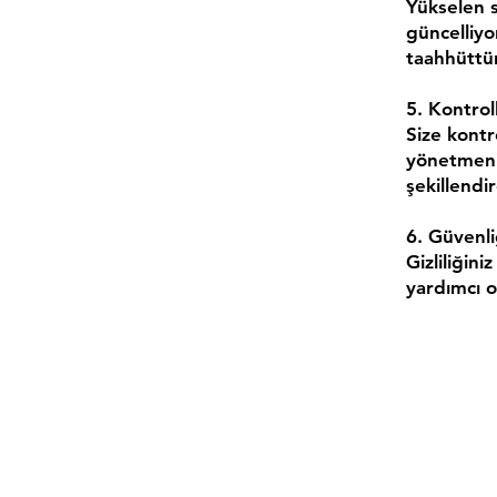
Yükselen s
güncelliyo
taahhüttür
5. Kontrol
Size kontro
yönetmeniz
şekillendi
6. Güvenli
Gizliliğini
yardımcı o