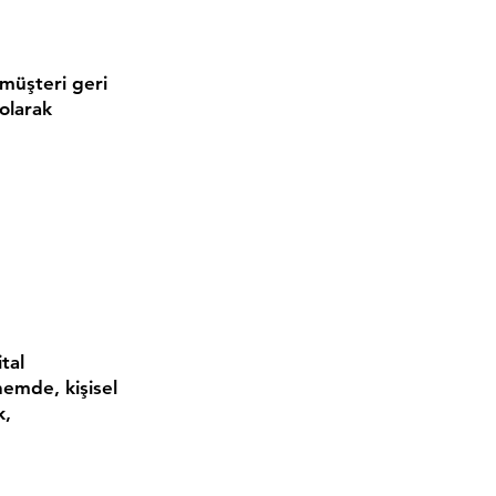
 müşteri geri
 olarak
tal
nemde, kişisel
k,