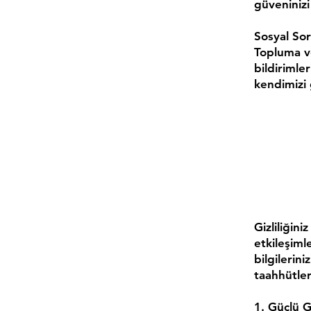
güveninizi
Sosyal Sor
Topluma ve
bildirimler
kendimizi 
Gizliliğini
etkileşiml
bilgilerin
taahhütler
1. Güçlü Gi