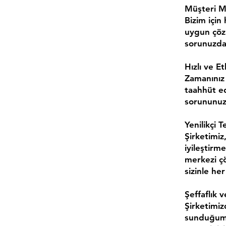
Müşteri M
Bizim için 
uygun çözü
sorunuzda 
Hızlı ve E
Zamanınız 
taahhüt e
sorununuz
Yenilikçi 
Şirketimiz
iyileştirm
merkezi çö
sizinle he
Şeffaflık v
Şirketimizd
sunduğumuz