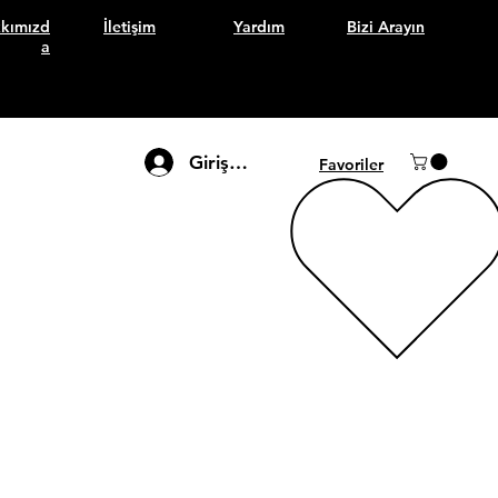
kımızd
İletişim
Yardım
Bizi Arayın
a
Giriş Yap
Favoriler