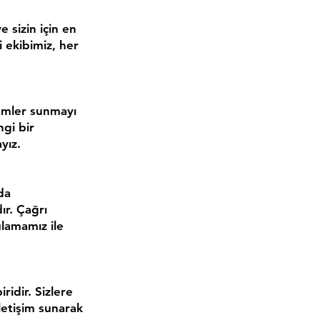
e sizin için en
 ekibimiz, her
zümler sunmayı
gi bir
yız.
da
ır. Çağrı
lamamız ile
ridir. Sizlere
letişim sunarak