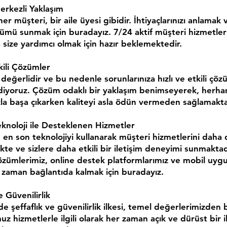
erkezli Yaklaşım
her müşteri, bir aile üyesi gibidir. İhtiyaçlarınızı anlamak v
mü sunmak için buradayız. 7/24 aktif müşteri hizmetleri
size yardımcı olmak için hazır beklemektedir.
tkili Çözümler
değerlidir ve bu nedenle sorunlarınıza hızlı ve etkili çö
diyoruz. Çözüm odaklı bir yaklaşım benimseyerek, herhan
la başa çıkarken kaliteyi asla ödün vermeden sağlamakta
Teknoloji ile Desteklenen Hizmetler
, en son teknolojiyi kullanarak müşteri hizmetlerini daha 
ekte ve sizlere daha etkili bir iletişim deneyimi sunmaktad
zümlerimiz, online destek platformlarımız ve mobil uygu
r zaman bağlantıda kalmak için buradayız.
e Güvenilirlik
e şeffaflık ve güvenilirlik ilkesi, temel değerlerimizden bi
 hizmetlerle ilgili olarak her zaman açık ve dürüst bir i