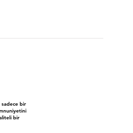
n sadece bir
emnuniyetini
iteli bir