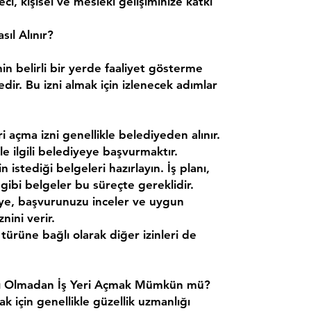
ci, kişisel ve mesleki gelişiminize katkı
sıl Alınır?
nin belirli bir yerde faaliyet gösterme
dir. Bu izni almak için izlenecek adımlar
ri açma izni genellikle belediyeden alınır.
le ilgili belediyeye başvurmaktır.
 istediği belgeleri hazırlayın. İş planı,
 gibi belgeler bu süreçte gereklidir.
ye, başvurunuzu inceler ve uygun
nini verir.
türüne bağlı olarak diğer izinleri de
kası Olmadan İş Yeri Açmak Mümkün mü?
k için genellikle güzellik uzmanlığı