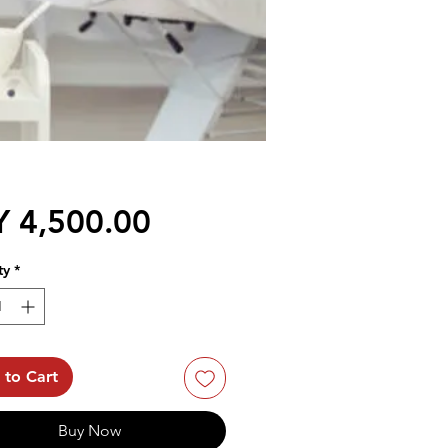
Price
Y 4,500.00
ty
*
 to Cart
Buy Now