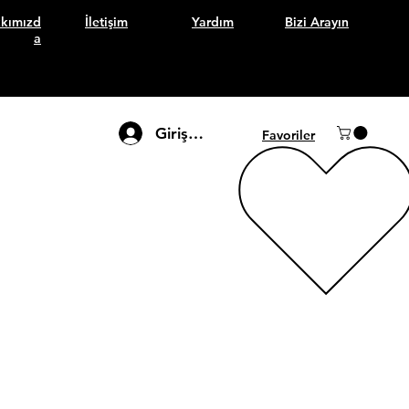
kımızd
İletişim
Yardım
Bizi Arayın
a
Giriş Yap
Favoriler