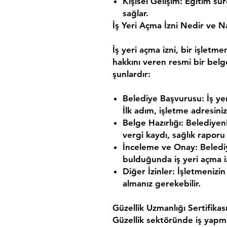
Kişisel Gelişim:
Eğitim süre
sağlar.
İş Yeri Açma İzni Nedir ve Na
İş yeri açma izni, bir işletme
hakkını veren resmi bir belge
şunlardır:
Belediye Başvurusu:
İş ye
İlk adım, işletme adresiniz
Belge Hazırlığı:
Belediyenin
vergi kaydı, sağlık raporu
İnceleme ve Onay:
Beledi
bulduğunda iş yeri açma iz
Diğer İzinler:
İşletmenizin 
almanız gerekebilir.
Güzellik Uzmanlığı Sertifi
Güzellik sektöründe iş yapma