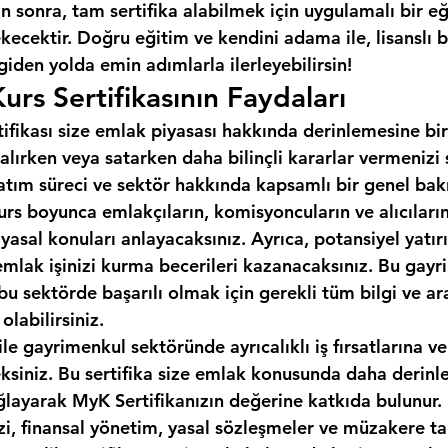
 sonra, tam sertifika alabilmek için uygulamalı bir e
cektir. Doğru eğitim ve kendini adama ile, lisanslı b
 giden yolda emin adımlarla ilerleyebilirsin!
urs Sertifikasının Faydaları
tifikası size emlak piyasası hakkında derinlemesine bir
alırken veya satarken daha bilinçli kararlar vermenizi
 satım süreci ve sektör hakkında kapsamlı bir genel bakı
urs boyunca emlakçıların, komisyoncuların ve alıcıların 
 yasal konuları anlayacaksınız. Ayrıca, potansiyel yatırı
emlak işinizi kurma becerileri kazanacaksınız. Bu gayr
, bu sektörde başarılı olmak için gerekli tüm bilgi ve ar
labilirsiniz.
ile gayrimenkul sektöründe ayrıcalıklı iş fırsatlarına ve
eksiniz. Bu sertifika size emlak konusunda daha derinle
ğlayarak MyK Sertifikanızın değerine katkıda bulunur.
izi, finansal yönetim, yasal sözleşmeler ve müzakere tak