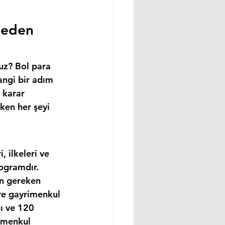
ceden 
uz? Bol para 
angi bir adım 
 karar 
ken her şeyi 
 ilkeleri ve 
ogramdır. 
in gereken 
re gayrimenkul 
ı ve 120 
imenkul 