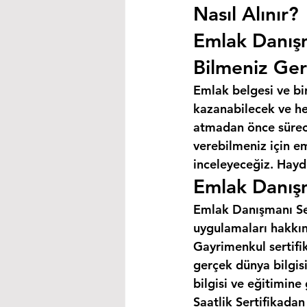
Nasıl Alınır?
Emlak Danış
Bilmeniz Ger
Emlak belgesi ve bi
kazanabilecek ve hey
atmadan önce süreci
verebilmeniz için e
inceleyeceğiz. Haydi
Emlak Danışm
Emlak Danışmanı Ser
uygulamaları hakkın
Gayrimenkul sertifik
gerçek dünya bilgis
bilgisi ve eğitimine
Saatlik Sertifikada