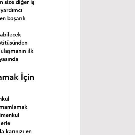
 size diğer iş 
 yardımcı 
n başarılı 
abilecek 
stitüsünden 
ulaşmanın ilk 
nyasında 
amak İçin 
nkul 
 tamamlamak 
rimenkul 
erle 
a karınızı en 