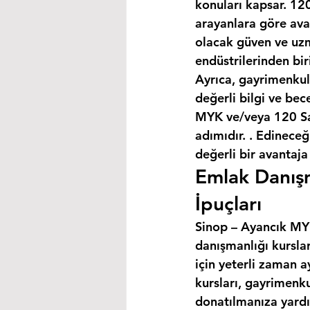
konuları kapsar. 120
arayanlara göre avan
olacak güven ve uzm
endüstrilerinden bir
Ayrıca, gayrimenkul
değerli bilgi ve bec
MYK ve/veya 120 Saa
adımıdır. . Edineceğ
değerli bir avantaja
Emlak Danışm
İpuçları
Sinop – Ayancık MYK 
danışmanlığı kursla
için yeterli zaman a
kursları, gayrimenku
donatılmanıza yardım