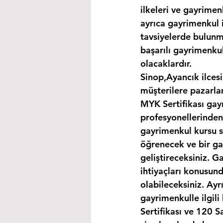
ilkeleri ve gayrimen
ayrıca gayrimenkul i
tavsiyelerde bulunma
başarılı gayrimenkul
olacaklardır.
Sinop,Ayancık ilces
müşterilere pazarla
MYK Sertifikası gay
profesyonellerinden
gayrimenkul kursu s
öğrenecek ve bir gay
geliştireceksiniz. G
ihtiyaçları konusund
olabileceksiniz. Ayr
gayrimenkulle ilgil
Sertifikası ve 120 S