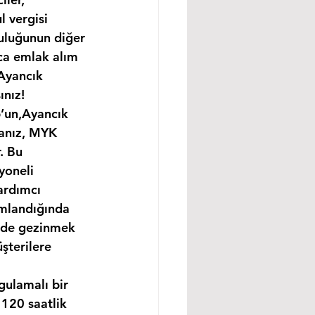
 vergisi 
uluğunun diğer 
ıca emlak alım 
,Ayancık 
ınız!
p’un,Ayancık 
sanız, MYK 
. Bu 
yoneli 
ardımcı 
amlandığında 
ünde gezinmek 
şterilere 
gulamalı bir 
120 saatlik 