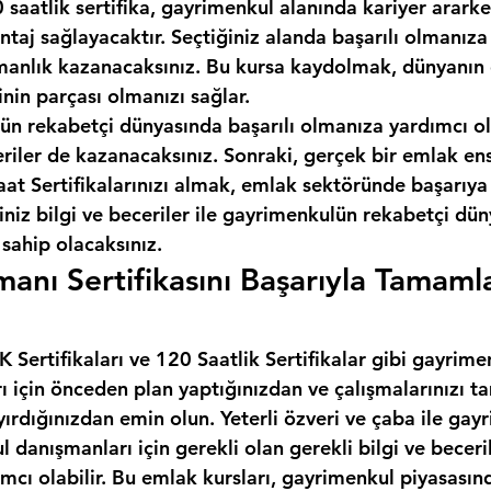
 saatlik sertifika, gayrimenkul alanında kariyer ararken
taj sağlayacaktır. Seçtiğiniz alanda başarılı olmanıza
anlık kazanacaksınız. Bu kursa kaydolmak, dünyanın e
inin parçası olmanızı sağlar.
ün rekabetçi dünyasında başarılı olmanıza yardımcı ol
eriler de kazanacaksınız. Sonraki, gerçek bir emlak en
t Sertifikalarınızı almak, emlak sektöründe başarıya 
iniz bilgi ve beceriler ile gayrimenkulün rekabetçi dü
 sahip olacaksınız.
anı Sertifikasını Başarıyla Tamaml
Sertifikaları ve 120 Saatlik Sertifikalar gibi gayrime
rı için önceden plan yaptığınızdan ve çalışmalarınızı
yırdığınızdan emin olun. Yeterli özveri ve çaba ile gay
l danışmanları için gerekli olan gerekli bilgi ve beceril
cı olabilir. Bu emlak kursları, gayrimenkul piyasasınd