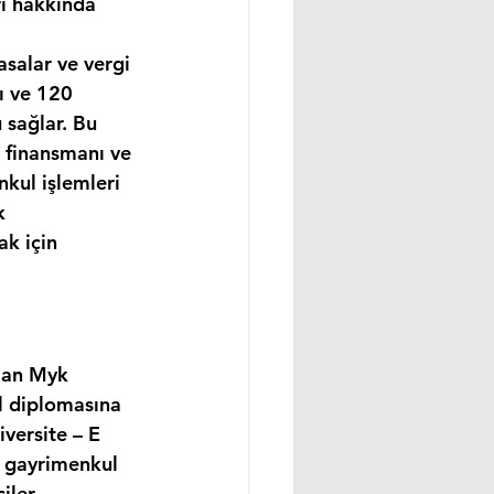
rı hakkında 
asalar ve vergi 
ı ve 120 
 sağlar. Bu 
 finansmanı ve 
kul işlemleri 
k 
k için 
lan Myk 
l diplomasına 
versite – E 
, gayrimenkul 
ler, 