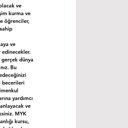
olacak ve 
işim kurma ve 
e öğrenciler, 
sahip 
maya ve 
 edinecekler. 
e gerçek dünya 
nız. Bu 
edeceğinizi 
becerileri 
rimenkul 
arına yardımcı 
 anlayacak ve 
ksiniz. MYK 
nlığı kursu, 