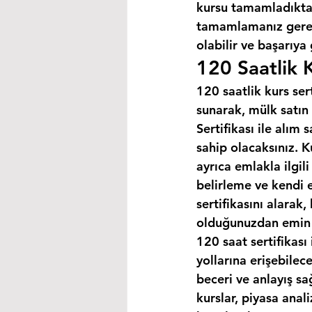
kursu tamamladıktan
tamamlamanız gereke
olabilir ve başarıya
120 Saatlik K
120 saatlik kurs ser
sunarak, mülk satın 
Sertifikası ile alım
sahip olacaksınız. K
ayrıca emlakla ilgili
belirleme ve kendi 
sertifikasını alarak
olduğunuzdan emin o
120 saat sertifikası 
yollarına erişebilec
beceri ve anlayış sa
kurslar, piyasa anal