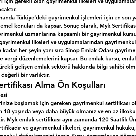
ı için gerekli olan gayrimenkul ilkeleri ve uygulamala
caktır.
manda Türkiye‘deki gayrimenkul işlemleri için en son y
temel konuları da kapsar. Sonuç olarak, Myk Sertifikas
gayrimenkul uzmanlarına kapsamlı bir gayrimenkul kursu
gayrimenkul ilkeleri ve uygulamalarından gayrimenkul
kadar her şeyin yanı sıra 
Sinop Emlak Odası
 gayrimen
 ve vergi düzenlemelerini kapsar. Bu emlak kursu, emla
ürekli gelişen emlak sektörü hakkında bilgi sahibi olma
değerli bir varlıktır.
rtifikası Alma Ön Koşulları
esi
inize başlamak için gereken gayrimenkul sertifikası o
çin 18 yaşında veya daha büyük olmanız ve en az ilkoku
ir. Myk emlak sertifikası aynı zamanda 120 Saatlik Üni
rtifikadır ve gayrimenkul ilkeleri, gayrimenkul hukuku
menkul değerlemesini içerir. Kursu tamamlayan öğrenci