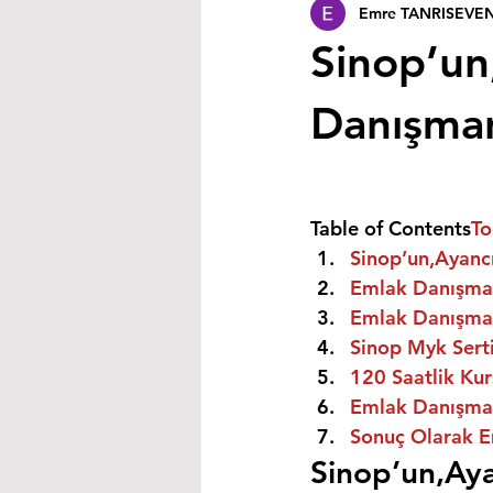
Emre TANRISEVE
Sinop’un
Danışmanı
Table of Contents
To
Sinop’un,Ayancı
Emlak Danışman
Emlak Danışman
Sinop Myk Serti
120 Saatlik Kurs
Emlak Danışmanı
Sonuç Olarak E
Sinop’un,Aya