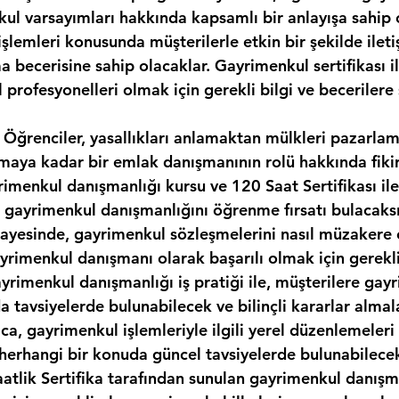
kul varsayımları hakkında kapsamlı bir anlayışa sahip 
şlemleri konusunda müşterilerle etkin bir şekilde ilet
 becerisine sahip olacaklar. Gayrimenkul sertifikası il
 profesyonelleri olmak için gerekli bilgi ve becerilere 
i Öğrenciler, yasallıkları anlamaktan mülkleri pazarla
maya kadar bir emlak danışmanının rolü hakkında fikir
rimenkul danışmanlığı kursu ve 120 Saat Sertifikası il
 gayrimenkul danışmanlığını öğrenme fırsatı bulacaksı
ayesinde, gayrimenkul sözleşmelerini nasıl müzakere 
rimenkul danışmanı olarak başarılı olmak için gerekli 
ayrimenkul danışmanlığı iş pratiği ile, müşterilere gay
a tavsiyelerde bulunabilecek ve bilinçli kararlar almal
ıca, gayrimenkul işlemleriyle ilgili yerel düzenlemeleri
i herhangi bir konuda güncel tavsiyelerde bulunabilece
aatlik Sertifika tarafından sunulan gayrimenkul danışma