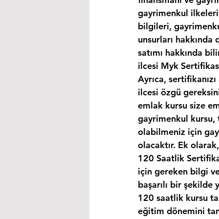
gayrimenkul ilkeleri
bilgileri, gayrimen
unsurları hakkında d
satımı hakkında bili
ilcesi Myk Sertifika
Ayrıca, sertifikanız
ilcesi özgü gereksin
emlak kursu size eml
gayrimenkul kursu, 
olabilmeniz için ga
olacaktır. Ek olara
120 Saatlik Sertifi
için gereken bilgi 
başarılı bir şekilde 
120 saatlik kursu t
eğitim dönemini ta