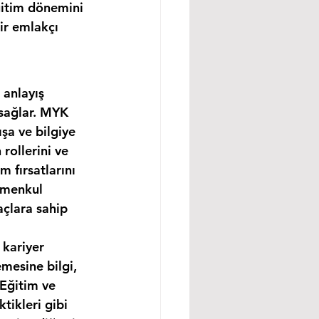
ğitim dönemini 
ir emlakçı 
 anlayış 
 sağlar. MYK 
şa ve bilgiye 
rollerini ve 
m fırsatlarını 
imenkul 
açlara sahip 
 kariyer 
mesine bilgi, 
 Eğitim ve 
tikleri gibi 