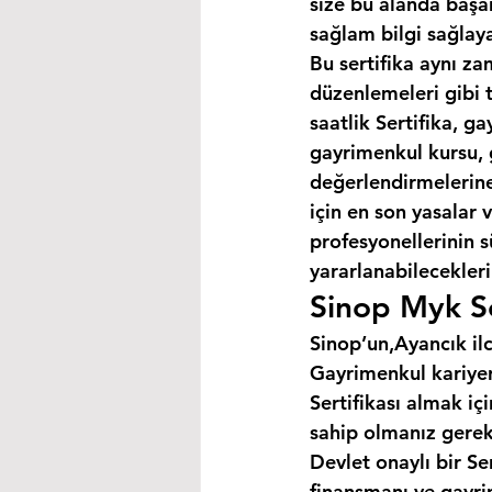
size bu alanda başar
sağlam bilgi sağlaya
Bu sertifika aynı za
düzenlemeleri gibi 
saatlik Sertifika, 
gayrimenkul kursu, 
değerlendirmelerine 
için en son yasalar
profesyonellerinin s
yararlanabilecekleri 
Sinop Myk Se
Sinop’un,Ayancık ilc
Gayrimenkul kariyer
Sertifikası almak i
sahip olmanız gerek
Devlet onaylı bir Se
finansmanı ve gayri