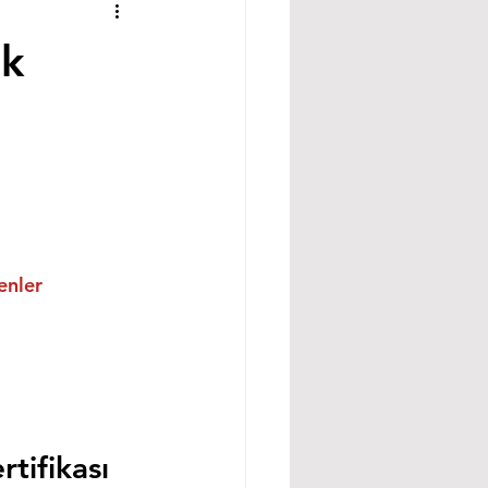
ak
enler
tifikası 