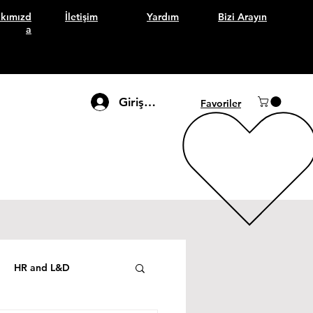
kımızd
İletişim
Yardım
Bizi Arayın
a
Giriş Yap
Favoriler
HR and L&D