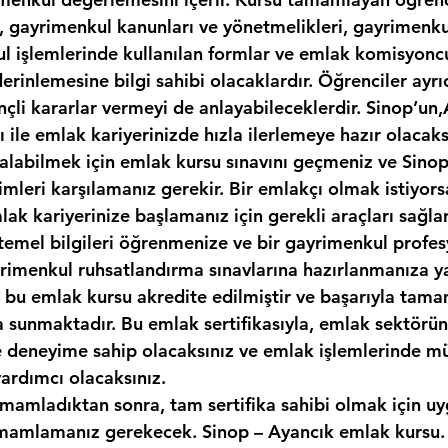
, gayrimenkul kanunları ve yönetmelikleri, gayrimenkul
kul işlemlerinde kullanılan formlar ve emlak komisyonc
erinlemesine bilgi sahibi olacaklardır. Öğrenciler ayr
nçli kararlar vermeyi de anlayabileceklerdir. Sinop’un
sı ile emlak kariyerinizde hızla ilerlemeye hazır olacaks
ı alabilmek için emlak kursu sınavını geçmeniz ve Sino
imleri karşılamanız gerekir. Bir emlakçı olmak istiyor
ak kariyerinize başlamanız için gerekli araçları sağlar
temel bilgileri öğrenmenize ve bir gayrimenkul profes
yrimenkul ruhsatlandırma sınavlarına hazırlanmanıza y
k, bu emlak kursu akredite edilmiştir ve başarıyla tam
ka sunmaktadır. Bu emlak sertifikasıyla, emlak sektör
ve deneyime sahip olacaksınız ve emlak işlemlerinde mü
yardımcı olacaksınız.
amamladıktan sonra, tam sertifika sahibi olmak için uy
mamlamanız gerekecek. Sinop – Ayancık emlak kursu. 