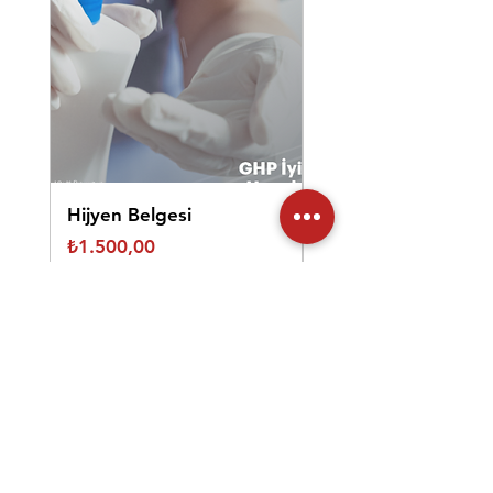
Hijyen Belgesi
Güzellik Uzmanı
Sertifikası
Fiyat
₺1.500,00
Fiyat
₺4.500,00