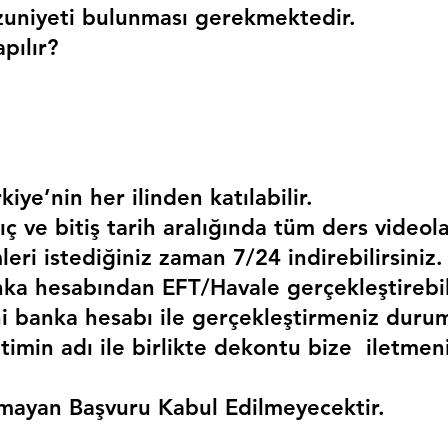
uniyeti bulunması gerekmektedir. 
pılır?
kiye’nin her ilinden katılabilir.
ç ve bitiş tarih aralığında tüm ders videola
mleri istediğiniz zaman 7/24 indirebilirsiniz.
a hesabından EFT/Havale gerçekleştirebili
 banka hesabı ile gerçekleştirmeniz duru
timin adı ile birlikte dekontu bize  iletmen
mayan Başvuru Kabul Edilmeyecektir.