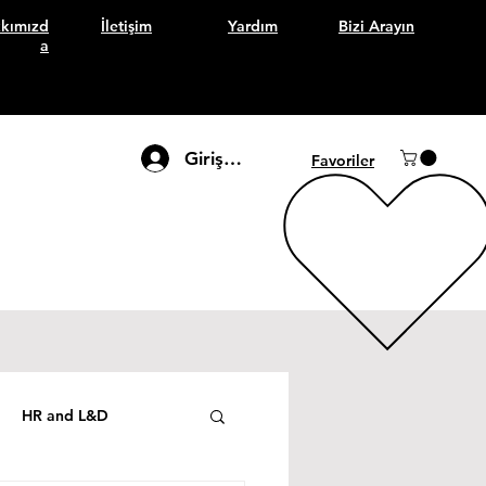
kımızd
İletişim
Yardım
Bizi Arayın
a
Giriş Yap
Favoriler
HR and L&D