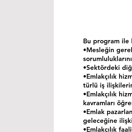
Bu program ile k
•Mesleğin gerekt
sorumluluklarını
•Sektördeki diğe
•Emlakçılık hizm
türlü iş ilişkil
•Emlakçılık hizm
kavramları öğre
•Emlak pazarla
geleceğine iliş
•Emlakçılık faa