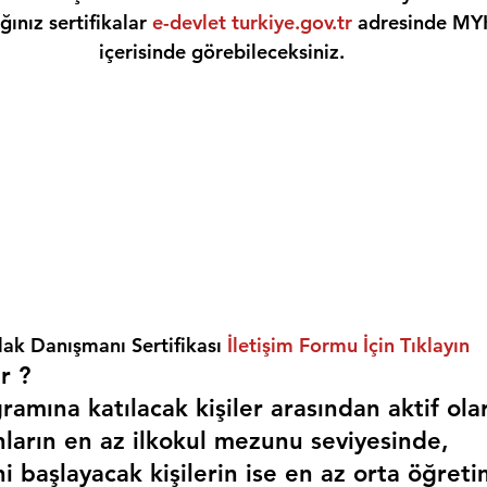
ınız sertifikalar 
e-devlet turkiye.gov.tr
 adresinde MY
içerisinde görebileceksiniz.
ak Danışmanı Sertifikası 
İletişim Formu İçin Tıklayın
r ? 
amına katılacak kişiler arasından aktif ola
nların en az ilkokul mezunu seviyesinde,
i başlayacak kişilerin ise en az orta öğreti