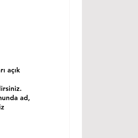
rı açık 
rsiniz.
munda ad, 
iz 