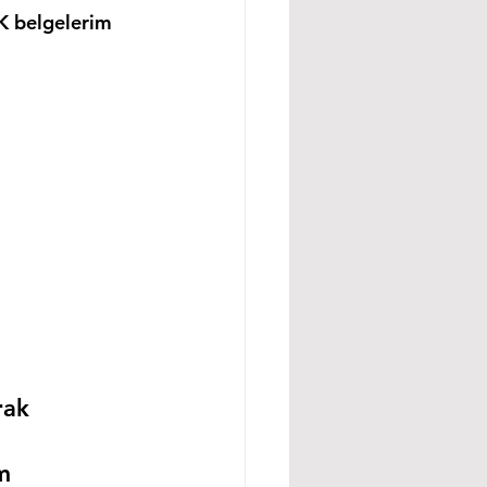
K belgelerim 
rak 
m 