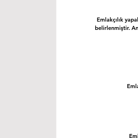
Emlakçılık yapab
belirlenmiştir. A
Emla
Eml