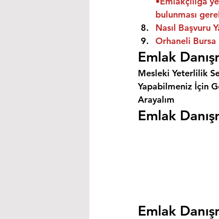
•Emlakçılığa ye
bulunması gere
Nasıl Başvuru Y
Orhaneli Bursa 
Emlak Danışm
Mesleki Yeterlilik S
Yapabilmeniz İçin Ge
Arayalım
Emlak Danışm
Emlak Danışm