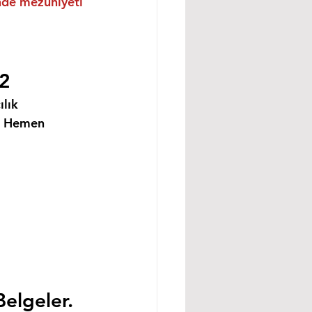
inde mezuniyeti 
22
lık 
i Hemen 
Belgeler.