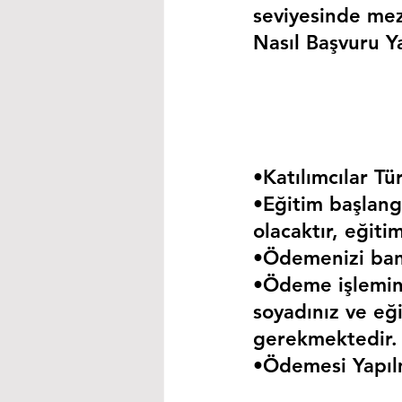
seviyesinde mez
Nasıl Başvuru Ya
•Katılımcılar Tür
•Eğitim başlangı
olacaktır, eğiti
•Ödemenizi bank
•Ödeme işlemini
soyadınız ve eği
gerekmektedir.
•Ödemesi Yapıl