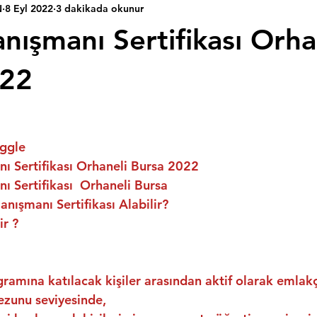
N
8 Eyl 2022
3 dakikada okunur
nışmanı Sertifikası Orha
022
ggle
ı Sertifikası Orhaneli Bursa 2022
 Sertifikası  Orhaneli Bursa
nışmanı Sertifikası Alabilir?
ir ?
ramına katılacak kişiler arasından aktif olarak emlakç
ezunu seviyesinde,