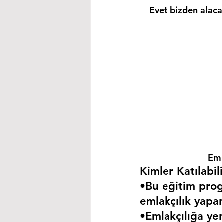
Evet bizden alacağ
Eml
Kimler Katılabili
•Bu eğitim progr
emlakçılık yapa
•Emlakçılığa yen