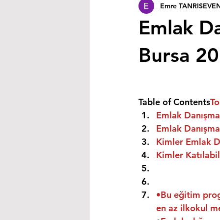
Emre TANRISEVE
Emlak Da
Bursa 2
Table of Contents
To
Emlak Danışman
Emlak Danışmanı
Kimler Emlak Da
Kimler Katılabil
•Bu eğitim prog
en az ilkokul m