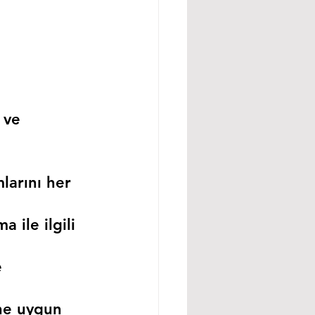
 ve 
larını her 
 ile ilgili 
 
ne uygun 