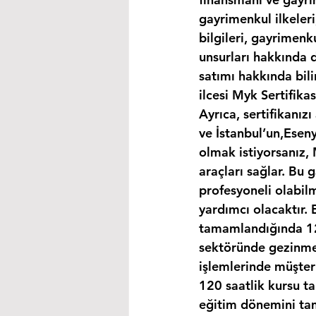
gayrimenkul ilkeleri
bilgileri, gayrimen
unsurları hakkında d
satımı hakkında bili
ilcesi Myk Sertifika
Ayrıca, sertifikanız
ve İstanbul’un,Eseny
olmak istiyorsanız,
araçları sağlar. Bu 
profesyoneli olabil
yardımcı olacaktır. 
tamamlandığında 120
sektöründe gezinmek
işlemlerinde müşteri
120 saatlik kursu t
eğitim dönemini tam