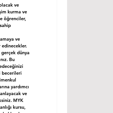
olacak ve 
işim kurma ve 
e öğrenciler, 
sahip 
rlamaya ve 
 edinecekler. 
e gerçek dünya 
nız. Bu 
edeceğinizi 
becerileri 
rimenkul 
arına yardımcı 
 anlayacak ve 
ksiniz. MYK 
nlığı kursu, 