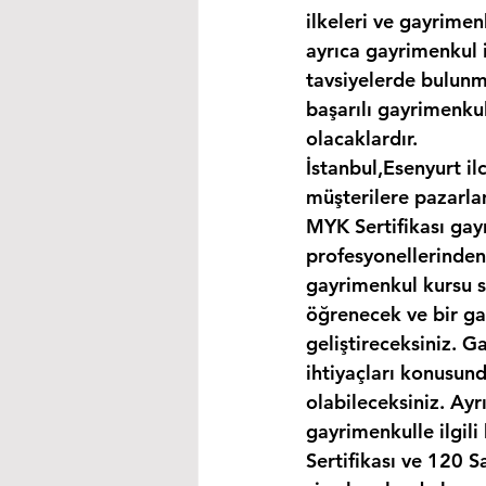
ilkeleri ve gayrimen
ayrıca gayrimenkul i
tavsiyelerde bulunma
başarılı gayrimenkul
olacaklardır.
İstanbul,Esenyurt il
müşterilere pazarla
MYK Sertifikası gay
profesyonellerinden
gayrimenkul kursu s
öğrenecek ve bir gay
geliştireceksiniz. G
ihtiyaçları konusund
olabileceksiniz. Ayr
gayrimenkulle ilgil
Sertifikası ve 120 S