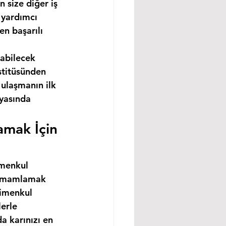
 size diğer iş 
 yardımcı 
n başarılı 
abilecek 
stitüsünden 
ulaşmanın ilk 
nyasında 
amak İçin 
imenkul 
 tamamlamak 
rimenkul 
erle 
a karınızı en 