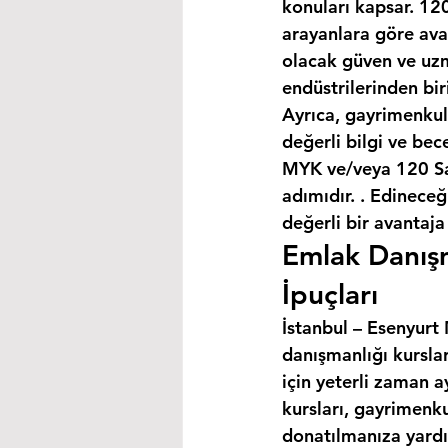
konuları kapsar. 120
arayanlara göre avan
olacak güven ve uzm
endüstrilerinden bir
Ayrıca, gayrimenkul
değerli bilgi ve bec
MYK ve/veya 120 Saa
adımıdır. . Edineceğ
değerli bir avantaja
Emlak Danışm
İpuçları
İstanbul – Esenyurt 
danışmanlığı kursla
için yeterli zaman a
kursları, gayrimenku
donatılmanıza yardım