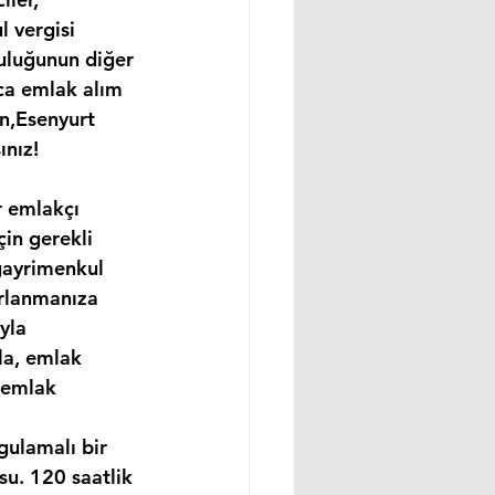
 vergisi 
uluğunun diğer 
ıca emlak alım 
un,Esenyurt 
ınız!
r emlakçı 
in gerekli 
gayrimenkul 
ırlanmanıza 
yla 
la, emlak 
 emlak 
gulamalı bir 
u. 120 saatlik 