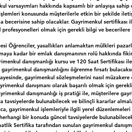
kul varsayımları hakkında kapsamlı bir anlayışa sahip 
şlemleri konusunda müşterilerle etkin bir şekilde ilet
 becerisine sahip olacaklar. Gayrimenkul sertifikası il
 profesyonelleri olmak için gerekli bilgi ve becerilere 
cesi Öğrenciler, yasallıkları anlamaktan mülkleri paza
maya kadar bir emlak danışmanının rolü hakkında fikir
rimenkul danışmanlığı kursu ve 120 Saat Sertifikası il
 gayrimenkul danışmanlığını öğrenme fırsatı bulacaksı
ayesinde, gayrimenkul sözleşmelerini nasıl müzakere 
rimenkul danışmanı olarak başarılı olmak için gerekli 
ayrimenkul danışmanlığı iş pratiği ile, müşterilere gay
a tavsiyelerde bulunabilecek ve bilinçli kararlar almal
ıca, gayrimenkul işlemleriyle ilgili yerel düzenlemeleri
i herhangi bir konuda güncel tavsiyelerde bulunabilece
aatlik Sertifika tarafından sunulan gayrimenkul danışma