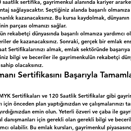
 saatlik sertifika, gayrimenkul alanında kariyer ararken
taj sağlayacaktır. Seçtiğiniz alanda başarılı olmanıza
anlık kazanacaksınız. Bu kursa kaydolmak, dünyanın e
inin parçası olmanızı sağlar.
ün rekabetçi dünyasında başarılı olmanıza yardımcı ol
eriler de kazanacaksınız. Sonraki, gerçek bir emlak en
t Sertifikalarınızı almak, emlak sektöründe başarıya 
iniz bilgi ve beceriler ile gayrimenkulün rekabetçi dü
 sahip olacaksınız.
anı Sertifikasını Başarıyla Tamaml
MYK Sertifikaları ve 120 Saatlik Sertifikalar gibi gayr
rı için önceden plan yaptığınızdan ve çalışmalarınızı
yırdığınızdan emin olun. Yeterli özveri ve çaba ile gay
l danışmanları için gerekli olan gerekli bilgi ve beceril
cı olabilir. Bu emlak kursları, gayrimenkul piyasasınd