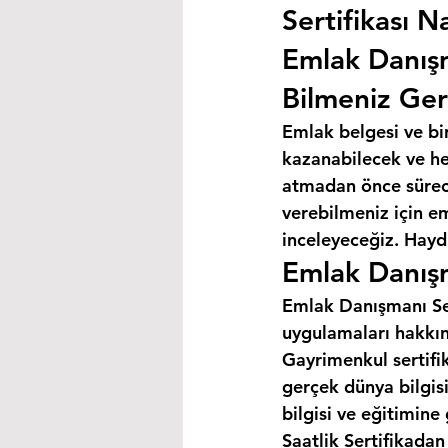
Sertifikası Na
Emlak Danış
Bilmeniz Ger
Emlak belgesi ve bi
kazanabilecek ve hey
atmadan önce süreci
verebilmeniz için e
inceleyeceğiz. Haydi
Emlak Danışm
Emlak Danışmanı Sert
uygulamaları hakkın
Gayrimenkul sertifik
gerçek dünya bilgis
bilgisi ve eğitimine
Saatlik Sertifikada