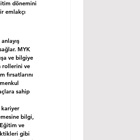
ğitim dönemini 
ir emlakçı 
 anlayış 
 sağlar. MYK 
şa ve bilgiye 
rollerini ve 
m fırsatlarını 
imenkul 
açlara sahip 
 kariyer 
mesine bilgi, 
 Eğitim ve 
tikleri gibi 