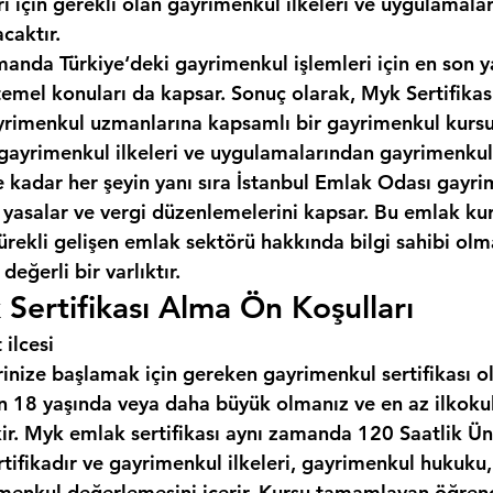
ı için gerekli olan gayrimenkul ilkeleri ve uygulamala
caktır.
manda Türkiye‘deki gayrimenkul işlemleri için en son y
temel konuları da kapsar. Sonuç olarak, Myk Sertifikas
gayrimenkul uzmanlarına kapsamlı bir gayrimenkul kursu
gayrimenkul ilkeleri ve uygulamalarından gayrimenkul
kadar her şeyin yanı sıra 
İstanbul Emlak Odası
 gayri
n yasalar ve vergi düzenlemelerini kapsar. Bu emlak ku
ürekli gelişen emlak sektörü hakkında bilgi sahibi olma
değerli bir varlıktır.
 Sertifikası Alma Ön Koşulları
 ilcesi
inize başlamak için gereken gayrimenkul sertifikası o
çin 18 yaşında veya daha büyük olmanız ve en az ilkoku
ir. Myk emlak sertifikası aynı zamanda 120 Saatlik Üni
rtifikadır ve gayrimenkul ilkeleri, gayrimenkul hukuku
menkul değerlemesini içerir. Kursu tamamlayan öğrenci