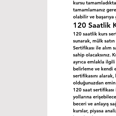
kursu tamamladıktan
tamamlamanız gereke
olabilir ve başarıya
120 Saatlik K
120 saatlik kurs ser
sunarak, mülk satın 
Sertifikası ile alım
sahip olacaksınız. K
ayrıca emlakla ilgili
belirleme ve kendi 
sertifikasını alarak
olduğunuzdan emin o
120 saat sertifikası 
yollarına erişebilec
beceri ve anlayış sa
kurslar, piyasa anal