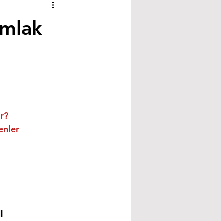
Emlak
ır?
enler
ı 