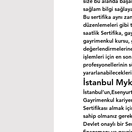
size bu alanda başar
sağlam bilgi sağlaya
Bu sertifika aynı za
düzenlemeleri gibi 
saatlik Sertifika, 
gayrimenkul kursu, 
değerlendirmelerine 
işlemleri için en so
profesyonellerinin s
yararlanabilecekleri 
İstanbul Myk
İstanbul’un,Esenyurt
Gayrimenkul kariyer
Sertifikası almak i
sahip olmanız gerek
Devlet onaylı bir Se
finansmanı ve gayri