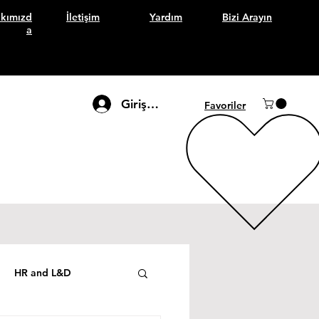
kımızd
İletişim
Yardım
Bizi Arayın
a
Giriş Yap
Favoriler
HR and L&D