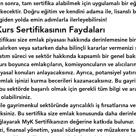
 sonra, tam sertifika alabilmek için uygulamalı bir e
cektir. Doğru eğitim ve kendini adama ile, lisanslı b
 giden yolda emin adımlarla ilerleyebilirsin!
urs Sertifikasının Faydaları
tifikası size emlak piyasası hakkında derinlemesine bir
alırken veya satarken daha bilinçli kararlar vermenizi
 satım süreci ve sektör hakkında kapsamlı bir genel bakı
urs boyunca emlakçıların, komisyoncuların ve alıcıların 
 yasal konuları anlayacaksınız. Ayrıca, potansiyel yatırı
emlak işinizi kurma becerileri kazanacaksınız. Bu gayr
, bu sektörde başarılı olmak için gerekli tüm bilgi ve ar
labilirsiniz.
ile gayrimenkul sektöründe ayrıcalıklı iş fırsatlarına ve
eksiniz. Bu sertifika size emlak konusunda daha derinle
ğlayarak MyK Sertifikanızın değerine katkıda bulunur.
izi, finansal yönetim, yasal sözleşmeler ve müzakere tak