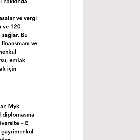
rı hakkında 
asalar ve vergi 
ı ve 120 
 sağlar. Bu 
 finansmanı ve 
menkul 
rsu, emlak 
k için 
lan Myk 
l diplomasına 
versite – E 
, gayrimenkul 
ler, 