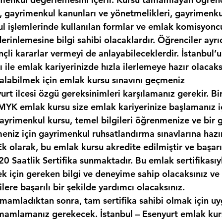
, gayrimenkul kanunları ve yönetmelikleri, gayrimenkul
kul işlemlerinde kullanılan formlar ve emlak komisyonc
erinlemesine bilgi sahibi olacaklardır. Öğrenciler ayr
nçli kararlar vermeyi de anlayabileceklerdir. İstanbul’
sı ile emlak kariyerinizde hızla ilerlemeye hazır olacaks
ı alabilmek için emlak kursu sınavını geçmeniz 
urt ilcesi özgü gereksinimleri karşılamanız gerekir. Bi
 MYK emlak kursu size emlak kariyerinize başlamanız iç
gayrimenkul kursu, temel bilgileri öğrenmenize ve bir 
meniz için gayrimenkul ruhsatlandırma sınavlarına haz
Ek olarak, bu emlak kursu akredite edilmiştir ve başarı
 Saatlik Sertifika sunmaktadır. Bu emlak sertifikasıy
 için gereken bilgi ve deneyime sahip olacaksınız ve
lere başarılı bir şekilde yardımcı olacaksınız.
amamladıktan sonra, tam sertifika sahibi olmak için uy
amlamanız gerekecek. İstanbul – Esenyurt emlak kurs